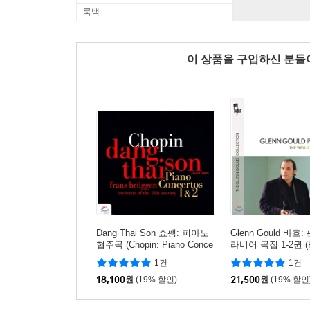
룩백
이 상품을 구입하신 분
Dang Thai Son 쇼팽: 피아노
Glenn Gould 바흐
협주곡 (Chopin: Piano Conce
라비어 곡집 1-2권 (P
rtos Nos. 1, 2)
ch: The Well-Tempe
1건
1건
er Books I & II BW
18,100
원
(19% 할인)
글렌 굴드
21,500
원
(19% 할인