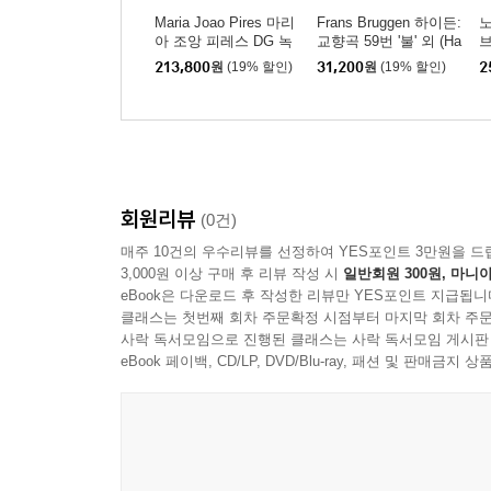
Maria Joao Pires 마리
Frans Bruggen 하이든:
노
아 조앙 피레스 DG 녹
교향곡 59번 '불' 외 (Ha
음 전집 (Complete Rec
ydn: Symphonies Nos.
바
213,800
원
(19% 할인)
31,200
원
(19% 할인)
2
ordings On Deutsche
59,103, 83, 104 , 64, 1
o
Grammophon)
01 Cello Concerto No.1
etc)
회원리뷰
(0건)
매주 10건의 우수리뷰를 선정하여 YES포인트 3만원을 드
3,000원 이상 구매 후 리뷰 작성 시
일반회원 300원, 마니아
eBook은 다운로드 후 작성한 리뷰만 YES포인트 지급됩니
클래스는 첫번째 회차 주문확정 시점부터 마지막 회차 주문
사락 독서모임으로 진행된 클래스는 사락 독서모임 게시판
eBook 페이백, CD/LP, DVD/Blu-ray, 패션 및 판매금