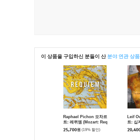
이 상품을 구입하신 분들이 산
분야 연관 상품
Raphael Pichon 모차르
Leif 
트: 레퀴엠 (Mozart: Req
트: 십자
uiem in d minor, K.626)
ia Cru
25,700
원
(19% 할인)
20,40
Works