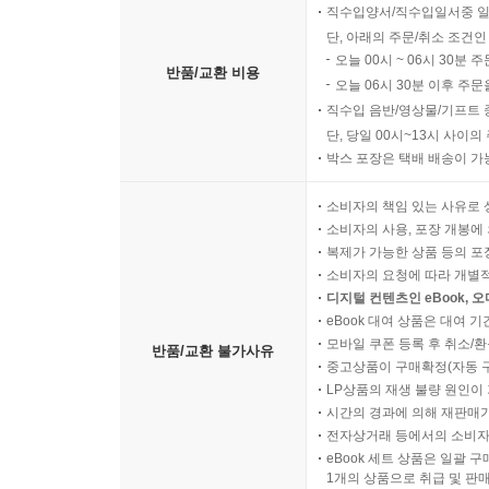
직수입양서/직수입일서중 일
단, 아래의 주문/취소 조건인
오늘 00시 ~ 06시 30분 
반품/교환 비용
오늘 06시 30분 이후 주문
직수입 음반/영상물/기프트 
단, 당일 00시~13시 사이
박스 포장은 택배 배송이 가
소비자의 책임 있는 사유로 
소비자의 사용, 포장 개봉에 
복제가 가능한 상품 등의 포장을 
소비자의 요청에 따라 개별
디지털 컨텐츠인 eBook, 
eBook 대여 상품은 대여 기
모바일 쿠폰 등록 후 취소/환
반품/교환 불가사유
중고상품이 구매확정(자동 
LP상품의 재생 불량 원인이 기
시간의 경과에 의해 재판매가
전자상거래 등에서의 소비자
eBook 세트 상품은 일괄 
1개의 상품으로 취급 및 판매