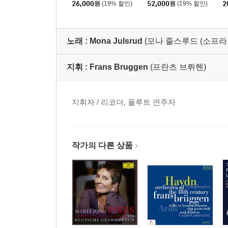
올린 소나타집 (Mozart:
(Mozart: Complete Pia
(
26,000
원
(19% 할인)
52,000
원
(19% 할인)
2
Violin Sonatas) [SACD
no Trios)
Hybrid]
노래 :
Mona Julsrud
(모나 줄스루드 (소프라
지휘 :
Frans Bruggen
(프란츠 브뤼헨)
지휘자 / 리코더, 플루트 연주자
작가의 다른 상품