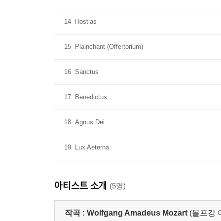
14
Hostias
15
Plainchant (Offertorium)
16
Sanctus
17
Benedictus
18
Agnus Dei
19
Lux Aeterna
아티스트 소개
(5명)
작곡 :
Wolfgang Amadeus Mozart
(볼프강 