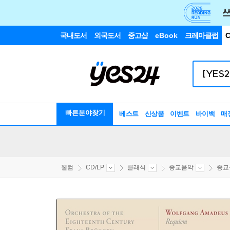
국내도서
외국도서
중고샵
eBook
크레마클럽
C
빠른분야찾기
베스트
신상품
이벤트
바이백
매
웰컴
CD/LP
클래식
종교음악
종교