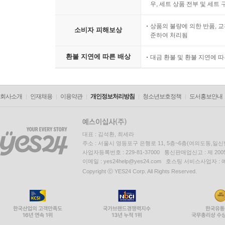
우, 세트 상품 전부 및 세트
상품의 불량에 의한 반품, 교
소비자 피해보상
준하여 처리됨
환불 지연에 따른 배상
대금 환불 및 환불 지연에 
회사소개
인재채용
이용약관
개인정보처리방침
청소년보호정책
도서홍보안내
대표 : 김석환, 최세라
주소 : 서울시 영등포구 은행로 11, 5층~6층(여의도동,일신
사업자등록번호 : 229-81-37000 통신판매업신고 : 제 200
이메일 : yes24help@yes24.com 호스팅 서비스사업자 :
Copyright ⓒ YES24 Corp. All Rights Reserved.