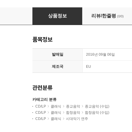
상품정보
리뷰/한줄평
(0/0)
품목정보
발매일
2016년 09월 06일
제조국
EU
관련분류
카테고리 분류
CD/LP
클래식
종교음악
종교음악 (수입)
CD/LP
클래식
합창음악
합창음악 (수입)
CD/LP
클래식
시대악기 연주