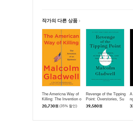
작가의 다른 상품
The Americna Way of
Revenge of the Tipping
A
Killing: The Invention o
Point: Overstories, Su
n
f an Epidemic
perspreaders, and the
20,730
원
(35% 할인)
39,580
원
3
Rise of Social Enginee
ring