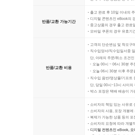
출고 완료 후 10일 이내의 
디지털 콘텐츠인 eBook의 
반품/교환 가능기간
중고상품의 경우 출고 완료일
모바일 쿠폰의 경우 유효기간(
고객의 단순변심 및 착오구
직수입양서/직수입일서중 일
단, 아래의 주문/취소 조건인
오늘 00시 ~ 06시 30분 
반품/교환 비용
오늘 06시 30분 이후 주문
직수입 음반/영상물/기프트 
단, 당일 00시~13시 사이
박스 포장은 택배 배송이 가
소비자의 책임 있는 사유로 
소비자의 사용, 포장 개봉에 
복제가 가능한 상품 등의 포장을 
소비자의 요청에 따라 개별
디지털 컨텐츠인 eBook, 