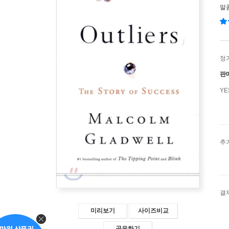
말
정
판
Y
추
결
미리보기
사이즈비교
공유하기