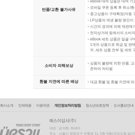
eBook 대여 상품은 대여 기
모바일 쿠폰 등록 후 취소/환
반품/교환 불가사유
중고상품이 구매확정(자동 
LP상품의 재생 불량 원인이 기
시간의 경과에 의해 재판매가
전자상거래 등에서의 소비자
eBook 세트 상품은 일괄 
1개의 상품으로 취급 및 판매
우, 세트 상품 전부 및 세트
상품의 불량에 의한 반품, 교
소비자 피해보상
준하여 처리됨
환불 지연에 따른 배상
대금 환불 및 환불 지연에 
회사소개
인재채용
이용약관
개인정보처리방침
청소년보호정책
도서홍보안내
대표 : 김석환, 최세라
주소 : 서울시 영등포구 은행로 11, 5층~6층(여의도동,일신