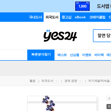
국내도서
외국도서
중고샵
eBook
크레마클럽
C
빠른분야찾기
베스트
신상품
이벤트
바이백
매
웰컴
외국도서
경제 경영
자기계발/처세술
소
외