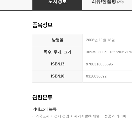
도서정보
리뷰/한줄평
(2/0)
품목정보
발행일
2008년 11월 18일
쪽수, 무게, 크기
309쪽 | 300g | 135*203*21
ISBN13
9780316036696
ISBN10
0316036692
관련분류
카테고리 분류
외국도서
경제 경영
자기계발/처세술
성공과 커리어