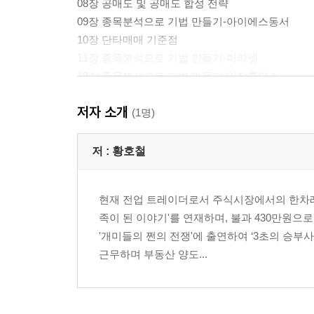
08장 공매도 및 공매도 합성 전략
09장 종목분석으로 기법 만들기-아이에스동서
10장 단타매매 기준점
11장 종목분석으로 기법 만들기-미리넷
12장 종목분석으로 기법 만들기-일진홀딩스
13장 종목분석으로 기법 만들기-모헨즈
저자 소개
14장 차트비교로 힘을 측정하기
(1명)
15장 종목분석으로 기법 만들기-이건창호
16장 양봉밀집주
저 :
황호철
17장 종목분석으로 기법 만들기-홈센타 외
18장 투자유의 종목의 특성
현재 전업 트레이더로서 주식시장에서의 한차례
19장 종목분석으로 기법 만들기-선도전기 외
족이 된 이야기'를 연재하며, 불과 430만원으로
'개미들의 쩐의 전쟁'에 출연하여 ‘3초의 승
20장 차트가 나에게 말할 때
근무하며 부동산 양도...
21장 종목분석으로 기법 만들기-실리콘화일
22장 차트 설명
23장 종목분석으로 기법 만들기-신성홀딩스 외
24장 원형지정 나눔터에 올린 글 중에서(60분봉차트