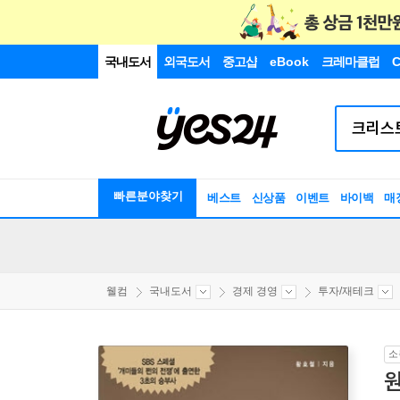
국내도서
외국도서
중고샵
eBook
크레마클럽
C
빠른분야찾기
베스트
신상품
이벤트
바이백
매
웰컴
국내도서
경제 경영
투자/재테크
소