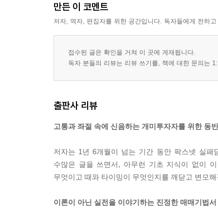
만든 이 코멘트
25장 원형지정 나눔터에 올린 글 중에서(60분봉차트
저자, 역자, 편집자를 위한 공간입니다. 독자들에게 전하고
26장 원형지정 나눔터에 올린 글 중에서(60분봉차트
27장 분봉차트 매매에서 월봉차트 역할을 하는 60
28장 종목분석으로 기법 만들기-남해화학
접수된 글은 확인을 거쳐 이 곳에 게재됩니다.
29장 종목분석으로 기법 만들기-한라레벨 외
독자 분들의 리뷰는 리뷰 쓰기를, 책에 대한 문의는 1:
30장 선봉선 매매법
31장 전업 트레이더에 대한 단상
32장 호랑이 등에 올라타기
출판사 리뷰
33장 원형지정 나눔터에 올린 글 중에서 2008년 6월
34장 원형지정 나눔터에 올린 글 중에서 2008년 5월
고통과 좌절 속에 신음하는 개미투자자를 위한 동
35장 원형지정 나눔터에 올린 글 중에서 2008년 4월
36장 이곳은 꿈과 희망만으로는 성공할 수 없는 곳
저자는 1년 6개월이 넘는 기간 동안 팍스넷 실패
37장 하락장의 필요충분조건 및 필요조건 정리
수많은 글을 쓰면서, 아무런 기초 지식이 없이 
38장 필요충분조건을 통한 종가·시초가 매수법
무엇이고 때와 타이밍이 무엇인지를 깨닫고 변모해
epilogue
이론이 아닌 실전을 이야기하는 진정한 매매기법서