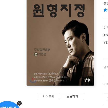
황
정
판
Y
결
구
미리보기
공유하기