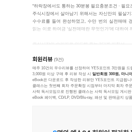
“하락장에서도 통하는 30분봉 필요충분조건 · 필요조
주식시장에서 살아남기 위해서는 자신만의 필살기가 있어
수수료를 들여 완성하였고, 수만 번의 실전매매 
읽는 이로 하여금 ‘실전매매란 무엇인가’에 대하여 
주식시장의 승리자로 인도해 주는 3단계 지침서
회원리뷰
기본편, 기법편, 심리편 총 3권의 책으로 구성하여, 
(9건)
차트 등에 대하여 복잡하고 실전에 무용지물인 
매주 10건의 우수리뷰를 선정하여 YES포인트 3만원을 드
3,000원 이상 구매 후 리뷰 작성 시
일반회원 300원, 마니아
핵심만을 꼬집어 보여 주고 있다.
eBook은 다운로드 후 작성한 리뷰만 YES포인트 지급됩니
2권 기법편에서는 1권 기본편에서 배운 기본적인 
클래스는 첫번째 회차 주문확정 시점부터 마지막 회차 주문
옆자리에서 보고 배울 수 있도록 구성하였다.
사락 독서모임으로 진행된 클래스는 사락 독서모임 게시판
3권 심리편에서는 형성된 매매기법을 바탕으로
eBook 페이백, CD/LP, DVD/Blu-ray, 패션 및 판매금
극복하였는지 느낄 수 있는 이야기들로 구성되어 있