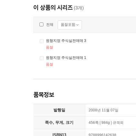
이 상품의 시리즈
(3개)
품절포함
전체
원형지정 주식실전매매 3
품절
원형지정 주식실전매매 1
품절
품목정보
발행일
2008년 11월 07일
쪽수, 무게, 크기
456쪽 | 984g | 규격외
ISBN13
9788996142638