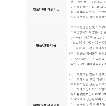
출고 완료 후 10일 이내의 
디지털 콘텐츠인 eBook의 
반품/교환 가능기간
중고상품의 경우 출고 완료일
모바일 쿠폰의 경우 유효기간(
고객의 단순변심 및 착오구
직수입양서/직수입일서중 일
단, 아래의 주문/취소 조건인
오늘 00시 ~ 06시 30분 
반품/교환 비용
오늘 06시 30분 이후 주문
직수입 음반/영상물/기프트 
단, 당일 00시~13시 사이
박스 포장은 택배 배송이 가
소비자의 책임 있는 사유로 
소비자의 사용, 포장 개봉에 
복제가 가능한 상품 등의 포장을 
소비자의 요청에 따라 개별
디지털 컨텐츠인 eBook, 
eBook 대여 상품은 대여 기
모바일 쿠폰 등록 후 취소/환
반품/교환 불가사유