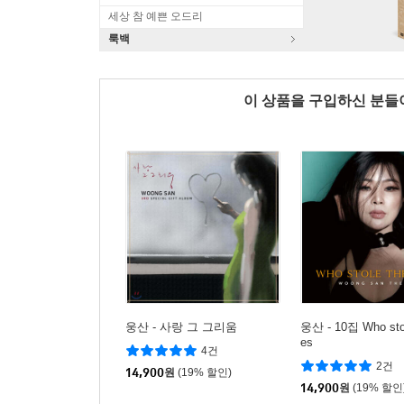
세상 참 예쁜 오드리
룩백
이 상품을 구입하신 분
웅산 - 사랑 그 그리움
웅산 - 10집 Who stol
es
4건
2건
14,900
원
(19% 할인)
14,900
원
(19% 할인