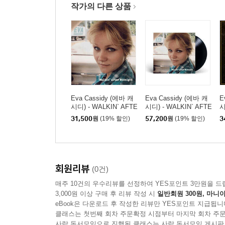
작가의 다른 상품
Eva Cassidy (에바 캐
Eva Cassidy (에바 캐
E
시디) - WALKIN` AFTE
시디) - WALKIN` AFTE
시
R MIDNIGHT
R MIDNIGHT [LP]
M
31,500
원
(19% 할인)
57,200
원
(19% 할인)
3
회원리뷰
(0건)
매주 10건의 우수리뷰를 선정하여 YES포인트 3만원을 드
3,000원 이상 구매 후 리뷰 작성 시
일반회원 300원, 마니아
eBook은 다운로드 후 작성한 리뷰만 YES포인트 지급됩니
클래스는 첫번째 회차 주문확정 시점부터 마지막 회차 주문
사락 독서모임으로 진행된 클래스는 사락 독서모임 게시판