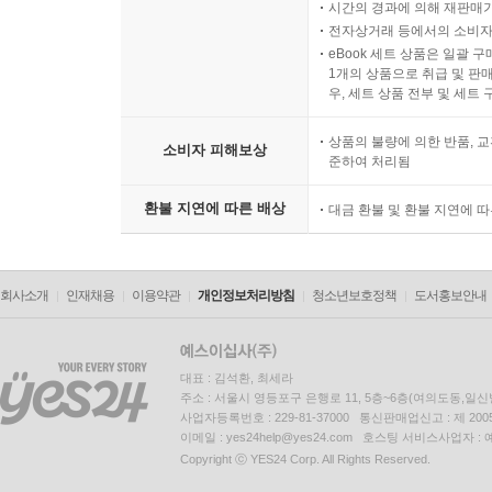
시간의 경과에 의해 재판매가
전자상거래 등에서의 소비자
eBook 세트 상품은 일괄 
1개의 상품으로 취급 및 판매
우, 세트 상품 전부 및 세트
상품의 불량에 의한 반품, 교
소비자 피해보상
준하여 처리됨
환불 지연에 따른 배상
대금 환불 및 환불 지연에 
회사소개
인재채용
이용약관
개인정보처리방침
청소년보호정책
도서홍보안내
대표 : 김석환, 최세라
주소 : 서울시 영등포구 은행로 11, 5층~6층(여의도동,일신
사업자등록번호 : 229-81-37000 통신판매업신고 : 제 200
이메일 : yes24help@yes24.com 호스팅 서비스사업자 :
Copyright ⓒ YES24 Corp. All Rights Reserved.