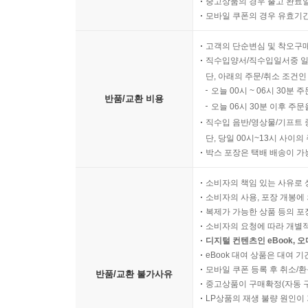
중고상품의 경우 출고 완료일
모바일 쿠폰의 경우 유효기간(
고객의 단순변심 및 착오구
직수입양서/직수입일서중 일
단, 아래의 주문/취소 조건인
오늘 00시 ~ 06시 30분 
반품/교환 비용
오늘 06시 30분 이후 주문
직수입 음반/영상물/기프트 
단, 당일 00시~13시 사이
박스 포장은 택배 배송이 가
소비자의 책임 있는 사유로 
소비자의 사용, 포장 개봉에 
복제가 가능한 상품 등의 포장을 
소비자의 요청에 따라 개별
디지털 컨텐츠인 eBook, 
eBook 대여 상품은 대여 기
모바일 쿠폰 등록 후 취소/환
반품/교환 불가사유
중고상품이 구매확정(자동 
LP상품의 재생 불량 원인이 기