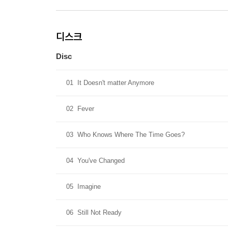
디스크
Disc
01
It Doesn't matter Anymore
02
Fever
03
Who Knows Where The Time Goes?
04
You've Changed
05
Imagine
06
Still Not Ready