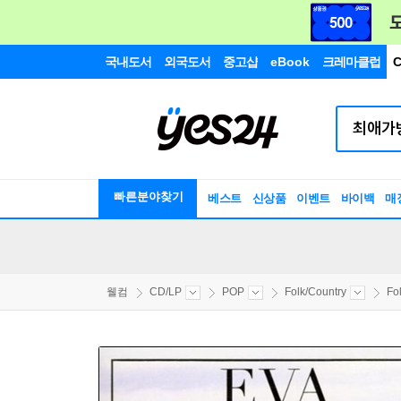
국내도서
외국도서
중고샵
eBook
크레마클럽
C
빠른분야찾기
베스트
신상품
이벤트
바이백
매
웰컴
CD/LP
POP
Folk/Country
Fo