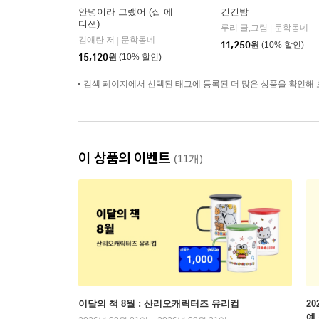
안녕이라 그랬어 (집 에
긴긴밤
디션)
루리 글,그림
문학동네
|
김애란 저
문학동네
|
11,250
원
(10% 할인)
15,120
원
(10% 할인)
검색 페이지에서 선택된 태그에 등록된 더 많은 상품을 확인해 
이 상품의 이벤트
(11개)
이달의 책 8월 : 산리오캐릭터즈 유리컵
2
예