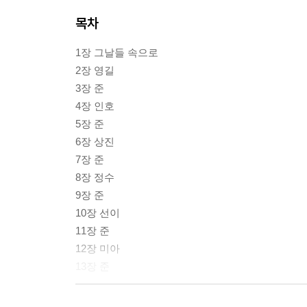
목차
1장 그날들 속으로
2장 영길
3장 준
4장 인호
5장 준
6장 상진
7장 준
8장 정수
9장 준
10장 선이
11장 준
12장 미아
13장 준
작가의 말