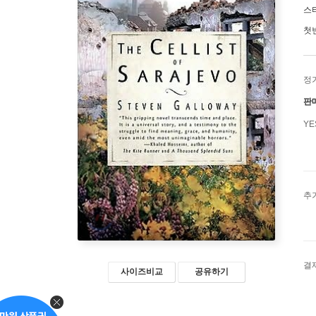
스
첫
정
판
Y
추
결
사이즈비교
공유하기