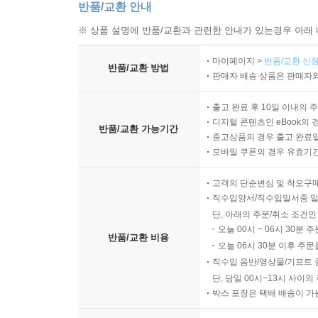
반품/교환 안내
※ 상품 설명에 반품/교환과 관련한 안내가 있는경우 아래 
마이페이지 >
반품/교환 신청
반품/교환 방법
판매자 배송 상품은 판매자와
출고 완료 후 10일 이내의 
디지털 콘텐츠인 eBook의 
반품/교환 가능기간
중고상품의 경우 출고 완료일
모바일 쿠폰의 경우 유효기간(
고객의 단순변심 및 착오구
직수입양서/직수입일서중 일
단, 아래의 주문/취소 조건인
오늘 00시 ~ 06시 30분 
반품/교환 비용
오늘 06시 30분 이후 주문
직수입 음반/영상물/기프트 
단, 당일 00시~13시 사이
박스 포장은 택배 배송이 가