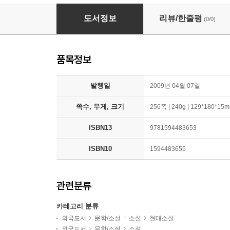
The Cellist of Sarajevo
도서정보
리뷰/한줄평
(0/0)
품목정보
발행일
2009년 04월 07일
쪽수, 무게, 크기
256쪽 | 240g | 129*180*15
ISBN13
9781594483653
ISBN10
1594483655
관련분류
카테고리 분류
외국도서
문학/소설
소설
현대소설
외국도서
문학/소설
소설