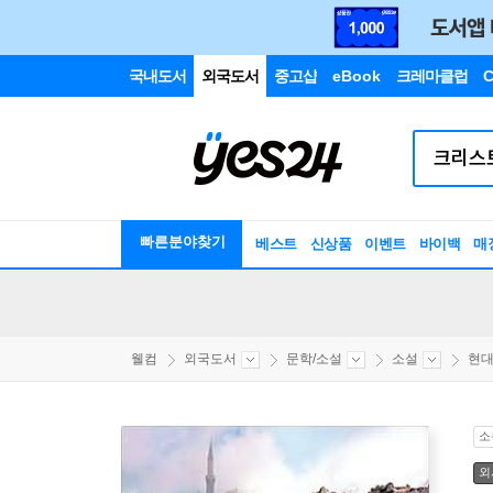
국내도서
외국도서
중고샵
eBook
크레마클럽
C
빠른분야찾기
베스트
신상품
이벤트
바이백
매
웰컴
외국도서
문학/소설
소설
현
소
외