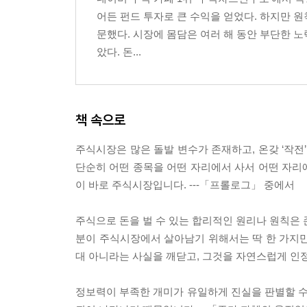
승률과 손익비의 조화를 이루려면
어든 펀드 투자로 큰 수익을 얻었다. 하지만 
승률과 손익비를 높이는 방법
문했다. 시장에 몸담은 여러 해 동안 부단한 
았다. 돈...
제5장 주가가 움직이는 원리
주가를 움직이는 근본 요인
수급에 대한 오해
책 속으로
수급에 대한 진실
주가는 세력이 만든다
주식시장은 많은 돌발 변수가 존재하고, 온갖 ‘작전
주식 매매자들의 심리
단순히 어떤 종목을 어떤 자리에서 사서 어떤 자리
매집과 돌파 그리고 차익 실현
이 바로 주식시장입니다. ---「프롤로그」 중에서
제6장 주가의 속성과 주가 움직임의 해석
주식으로 돈을 벌 수 있는 합리적인 원리나 원칙은 존
주가의 속성 - 추세
분이 주식시장에서 살아남기 위해서는 딱 한 가지만
주가의 속성 - 역추세
대 아니라는 사실을 깨닫고, 그것을 자연스럽게 인
주가의 속성 - 지지와 저항
지지와 저항의 기준점 - 이동평균선
정보력이 부족한 개미가 유일하게 진실을 판별할 수 
지지와 저항의 기준점 - 주요 매물대