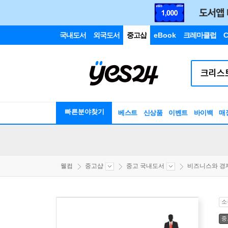
국내도서
외국도서
중고샵
eBook
크레마클럽
C
빠른분야찾기
베스트
신상품
이벤트
바이백
매
웰컴
중고샵
중고 국내도서
비즈니스와 경
소
중