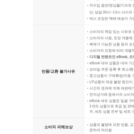
직수입 음반/영상물/기프트 
단, 당일 00시~13시 사이
박스 포장은 택배 배송이 가
소비자의 책임 있는 사유로 
소비자의 사용, 포장 개봉에 
복제가 가능한 상품 등의 포장을 
소비자의 요청에 따라 개별
디지털 컨텐츠인 eBook, 
eBook 대여 상품은 대여 기
모바일 쿠폰 등록 후 취소/환
반품/교환 불가사유
중고상품이 구매확정(자동 
LP상품의 재생 불량 원인이 기
시간의 경과에 의해 재판매가
전자상거래 등에서의 소비자
eBook 세트 상품은 일괄 
1개의 상품으로 취급 및 판매
우, 세트 상품 전부 및 세트
상품의 불량에 의한 반품, 교
소비자 피해보상
준하여 처리됨