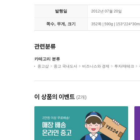
발행일
2012년 07월 20일
쪽수, 무게, 크기
352쪽 | 590g | 153*224*30
관련분류
카테고리 분류
중고샵
중고 국내도서
비즈니스와 경제
투자/재테크
이 상품의 이벤트
(2개)