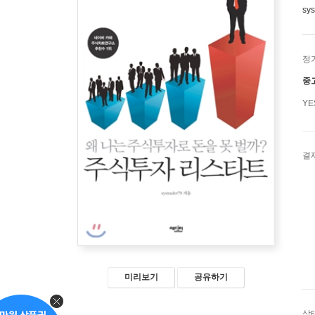
sy
정
중
Y
결
미리보기
공유하기
상