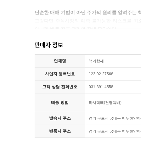
눌림목 매매 기법의 매도
주가 움직임의 가장 무서우면서도 가장 매력적인 속성
눌림목 매매의 실제
단순한 매매 기법이 아닌 주가의 원리를 알려주는 책
지 떨어질지 모른다는 것이죠. 때문에 여러분이 ‘
눌림목 매매에서 고려해야 할 사항
그렇다면 주식시장의 예측 불가능한 리스크를 최소
동참해야 할 타이밍은 지수가 계속 하락해서 절대적인
아니라 바로 자금 관리와 장세 판단이다.
「상승 추세를 정의하는 법」 중에서
제9장 종가 베팅
“주가의 움직임에 절대 불변의 법칙이나 ‘마법의 공
종가 베팅에 대한 허실
판매자 정보
장세 판단이 필수적입니다. 자금 관리를 통해 오랫
모든 주식 매매의 원리는 의미 있는 저항선을 돌파
장 초반에 주가가 상승하는 이유
것입니다.”
파에 실패할 때 매도하는 것이라고 할 수 있습니다.
지수 일간 움직임의 심화 분석
업체명
그는 많은 사람들이 주식시장의 장세와는 무관하게
책과함께
직일지 아래로 움직일지는 아무도 모릅니다. 확률
장중에 주가가 하락하는 이유
없다고 단언한다. 또한 모든 투자의 원칙이나 초
비’가 큰 자리이기 때문입니다.---「주가의 속성-
사업자 등록번호
123-92-27568
종가 매수를 하지 못하는 이유
개인투자자들이 매달리는 화려한 기법에 대해 그는 
종가 베팅의 실제
주식시장의 승리자가 될 수 있다고 거듭 강조한다.
고객 상담 전화번호
031-391-4558
주가가 싼지 비싼지는 절대적인 개념이 아닌 상대적인
현직 의사라는 독특한 이력의 저자가 부단한 노
가가 5일이 아니라 50일 연속 떨어져도 다음 날 
에필로그/ 주식시장에서 승자가 되기 위한 두 가지 
성공투자의 길로 나아갈 수 있을 것이다.
배송 방법
타사택배(건영택배)
할 합리적인 근거가 있다는 점에서 ‘싼 자리’입니다
발송지 주소
경기 군포시 궁내동 백두한양아파
위험 관리, 자금 관리, 장세 판단에 대한 개념 없
에서 나 자신의 뛰어난 사격술만 믿고 적군이 득실
반품지 주소
경기 군포시 궁내동 백두한양아파
상태에서 여러분이 그토록 목을 매는 기법이라는 창