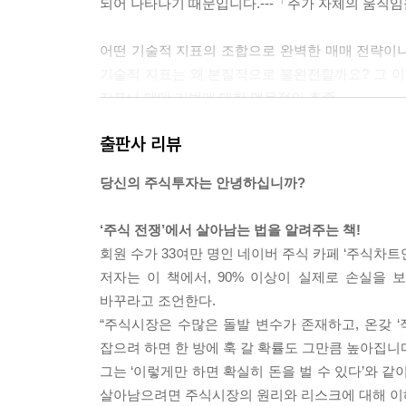
되어 나타나기 때문입니다.---「주가 자체의 움직
지지와 저항의 기준점 - 시가, 종가, 고가, 저가
지지와 저항의 기준점 - 라운드 피겨 가격대
어떤 기술적 지표의 조합으로 완벽한 매매 전략이나 
기술적 지표는 왜 본질적으로 불완전할까요? 그 이
제7장 추세 추종 매매
지표나 매매 기법에 대한 맹목적인 추종」
강력한 수익을 추구하는 투자법
추세 추종 매매의 장점과 일반적인 오해
출판사 리뷰
돈을 버는 게 아니라 돈을 잃는 것에 대해 강조하
종목 선정의 기술적 요건
하는 가장 중요한 이유는 바로 손익의 비대칭성 때
종목 선정의 수급적 요건
당신의 주식투자는 안녕하십니까?
큰 수익률을 올려야 한다는 원리입니다.---「성공 
추세 추종 매매의 종목 검색 방법
추세 추종 매매의 매수
‘주식 전쟁’에서 살아남는 법을 알려주는 책!
주식 매매에서 가장 중요한 것은 심리입니다. 아무리
추세 추종 매매의 매도
회원 수가 33여만 명인 네이버 주식 카페 ‘주식차
는 것에 대한 두려움이 있다면 원칙을 지킬 수 없게
저자는 이 책에서, 90% 이상이 실제로 손실을
손실 한계를 정하는 것이 중요합니다. ---「2% 룰
제8장 눌림목 매매
바꾸라고 조언한다.
안전하게 수익을 내는 방법
“주식시장은 수많은 돌발 변수가 존재하고, 온갖 ‘
여러분에게 수익을 주는 것은 기법이나 종목이 아니라
전형적인 눌림목의 형태는?
잡으려 하면 한 방에 훅 갈 확률도 그만큼 높아집니다
이 탁월한 것처럼 생각하실 때가 많죠? 사실은 시장
눌림목 매매의 종목 선정
그는 ‘이렇게만 하면 확실히 돈을 벌 수 있다’와 
나 매매 기법에 앞서 시장의 흐름을 읽는 기준을 가지
눌림목 매매 기법의 매수
살아남으려면 주식시장의 원리와 리스크에 대해 이