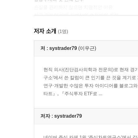
손실을 관리하지 않으면 치명적인 이유
자금 관리와 매매 기법상의 손절매의 차이
자금 관리 방법의 종류
저자 소개
2% 룰의 위력
(1명)
자금 관리의 실제
저 :
systrader79
(이우근)
제3장 언제 투자할 것인가
성공투자의 두 번째 단추
현직 의사(진단검사의학과 전문의)로 현재 경기
개별 종목의 움직임이 시장의 움직임에서 벗어날 수
구소’에서 쓴 칼럼이 큰 인기를 끈 것을 계기
장세 판단의 기준을 세워라
연구·개발한 수많은 투자 아이디어를 블로그와
상승 추세를 정의하는 법
타트』, 『주식투자 ETF로 ...
상승 추세장에서만 매매해야 하는 이유
제4장 승률과 손익비
저자 : systrader79
손실은 작게 수익은 크게
승률과 손익비의 관계
승률에 대한 오해
네이버 주식 카페 1위 ‘주식차트연구소’에서 각광받