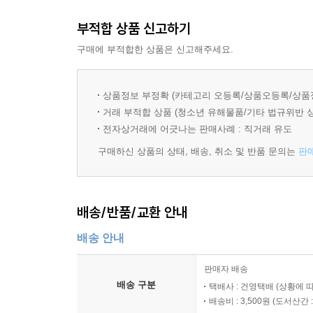
---「에필로그」 중에서
부적합 상품 신고하기
구매에 부적합한 상품은 신고해주세요.
상품정보 부정확 (카테고리 오등록/상품오등록/상품
거래 부적합 상품 (청소년 유해물품/기타 법규위반 
전자상거래에 어긋나는 판매사례 : 직거래 유도
구매하신 상품의 상태, 배송, 취소 및 반품 문의는
판
배송/반품/교환 안내
배송 안내
판매자 배송
배송 구분
택배사 : 건영택배 (상황에 
배송비 : 3,500원 (
도서산간 : 