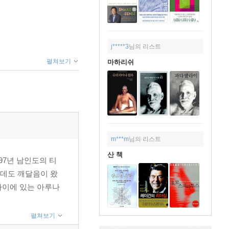
j*****3
님의 리스트
펼쳐보기
마하리쉬
m***m
님의 리스트
산 책
897년 남인도의 티
는데도 깨달음이 왔
라이에 있는 아루나
펼쳐보기