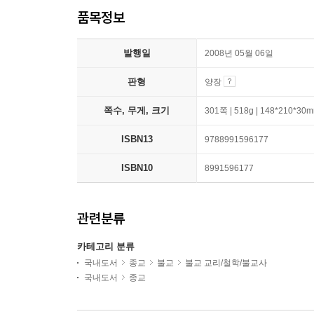
품목정보
발행일
2008년 05월 06일
판형
양장
쪽수, 무게, 크기
301쪽 | 518g | 148*210*30
ISBN13
9788991596177
ISBN10
8991596177
관련분류
카테고리 분류
국내도서
종교
불교
불교 교리/철학/불교사
국내도서
종교