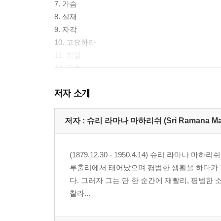
7. 가슴
8. 실재
9. 자각
10. 고요하라
11. 희열
12. 은총
13. 침묵
저자 소개
14. 홀로 있음
15. 평화
16. 참나
저자 : 슈리 라마나 마하리쉬 (Sri Ramana Mah
17. 참나에 머무르기
18. 시간 너머의 참나
(1879.12.30 - 1950.4.14) 슈리 라
19. 행복
루출리에서 태어났으며 평범한 생활을 하다가 1
다. 그러자 그는 단 한 순간에 재빨리, 평범한
제2부
찰라...
1. 사랑