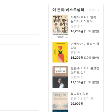
이 분야 베스트셀러
더보기
이제야 부처의 말이
들리기 시작했다
정준영 저
16,200
원
(10% 할인)
이제서야 이해되는 금
강경
원영 저
16,200
원
(10% 할인)
전현수 박사의 불교정
신치료 강의
전현수 저
17,100
원
(10% 할인)
불교정신치료
전현수,김잔디 저
20,000
원