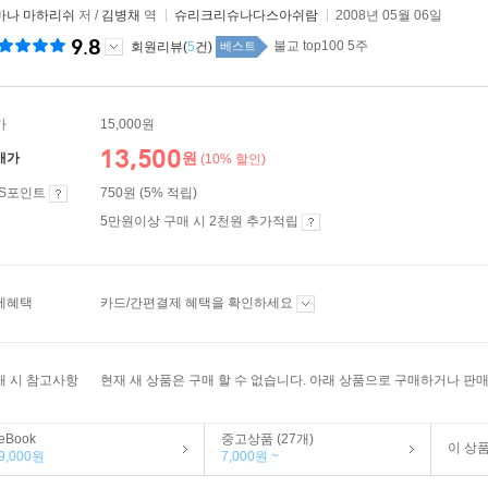
마나 마하리쉬
저 /
김병채
역
슈리크리슈나다스아쉬람
2008년 05월 06일
9.8
불교 top100 5주
회원리뷰(
5
건)
베스트
가
15,000원
13,500
원
매가
(10% 할인)
ES포인트
750원 (5% 적립)
5만원이상 구매 시 2천원 추가적립
제혜택
카드/간편결제 혜택을 확인하세요
매 시 참고사항
현재 새 상품은 구매 할 수 없습니다. 아래 상품으로 구매하거나 판매
eBook
중고상품 (27개)
이 상
9,000원
7,000원 ~