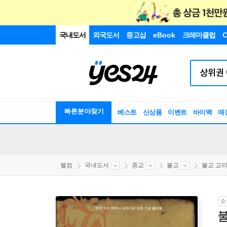
국내도서
외국도서
중고샵
eBook
크레마클럽
C
빠른분야찾기
베스트
신상품
이벤트
바이백
매
웰컴
국내도서
종교
불교
불교 교리/
소