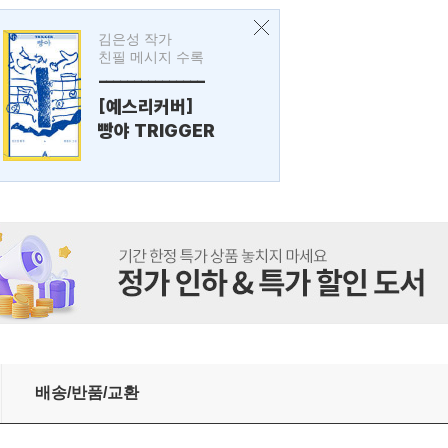
김은성 작가
친필 메시지 수록
---------------
[예스리커버]
빵야 TRIGGER
배송/반품/교환