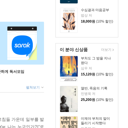
수심결과 마음공부
법상 저
18,000
원
(10% 할인)
이 분야 신상품
더보기
부처도 그 밤을 지나
왔다
심우 저
꾸준하게 독서모임
15,120
원
(10% 할인)
펼쳐보기
열반, 죽음의 기록
민병욱 저
25,200
원
(10% 할인)
이제야 부처의 말이
르침들 가운데 일부를 발
들리기 시작했다
r, 나는 누구인가?)”로