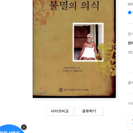
라
정
판
Y
결
구
사이즈비교
공유하기