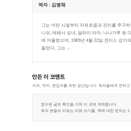
2. 신
역자 : 김병채
3. 삿
4. 의식
5. 존재
그는 어린 시절부터 자유로움과 진리를 추구하였다
6. 있음
니쉬, 테레사 성녀, 달라이 라마, 나나가루 등
7. 그것
에 머물렀으며, 1989년 4월 22일 갠지스
8. 이다
들었다. 그는 ...
9. 보는 자
10. 투리야티타
11. 자그라트 수숩티
만든 이 코멘트
12. 세 상태 상태
13. 갸니
저자, 역자, 편집자를 위한 공간입니다. 독자들에게 전하고
14. 성자의 고요
15. 신의 발아래
접수된 글은 확인을 거쳐 이 곳에 게재됩니다.
16. 깨달음
독자 분들의 리뷰는 리뷰 쓰기를, 책에 대한 문의는 1:
17. 참나는 항상 깨달아 있다
제3부