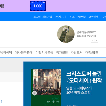
로그인
회원가입
마이페이지
카트
주문/배송
고객센터
Gl
름방학혜택
예사단독판매
이달의사은품
특가할인
추천도서
대량/법인
 ]