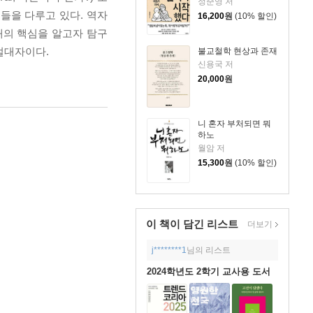
정준영 저
제들을 다루고 있다. 역자
16,200
원
(10% 할인)
재의 핵심을 알고자 탐구
절대자이다.
불교철학 현상과 존재
신용국 저
20,000
원
니 혼자 부처되면 뭐
하노
월암 저
15,300
원
(10% 할인)
이 책이 담긴
리스트
더보기
j********1
님의 리스트
2024학년도 2학기 교사용 도서