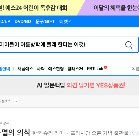
D/LP
DVD/BD
문구
/GIFT
티켓
독서유형검사
RBTI Lab
장안내
채널예스
사락
예스펀딩
클래스24
독서유형검사
여
AI 일문백답
의견 남기면 YES상품권!
철학/...
득공제
불멸의 의식
한국 슈리 라마나 프라사담 오픈 기념 출판물
[ 양장