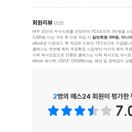
그 책에 그는 매혹당했고, 스스로 산티아고 길의 순
처음에 그는 당장이라도 그만두고 돌아갈 준비가 되
회원리뷰
감수한‘진한 인간적인 만남’따위는 단호히 거부하
(2건)
청하는 것은 스스로를 학대하는 일이라고까지 생각
매주 10건의 우수리뷰를 선정하여 YES포인트 3만원을 드
3,000원 이상 구매 후 리뷰 작성 시
일반회원 300원, 마니아
놀랍게도 그가 길에서 만나는 모든 사람들은 산티아고
eBook은 다운로드 후 작성한 리뷰만 YES포인트 지급됩니
순간 각자가 찾고자 했던 그 무언가를 찾을 수 있
클래스는 첫번째 회차 주문확정 시점부터 마지막 회차 주문
있는가, 그는 어떤 존재인가? 나는 누구인가? 
사락 독서모임으로 진행된 클래스는 사락 독서모임 게시판
성공한다면 그 일로 내 인생 또한 변화할 수 있을까
eBook 페이백, CD/LP, DVD/Blu-ray, 패션 및 판매금
어떠한 답도 구할 수 없을지도 모른다는 불안 속에 
나는 누구인가? 그 답은 산티아고 길 위에 있다
2
명의 예스24 회원이 평가한
내 자신이 누구인지 나조차도 한 번도 제대로 알지 
7.
우선 아주 겸손해져야 한다. 나는 누구인가?
- 본문 21쪽
산티아고 길은 길고 힘든 여정을 통해 나 자신과 대