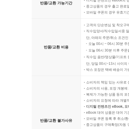
디지털 콘텐츠인 eBook의 
반품/교환 가능기간
중고상품의 경우 출고 완료일
모바일 쿠폰의 경우 유효기간(
고객의 단순변심 및 착오구
직수입양서/직수입일서중 일
단, 아래의 주문/취소 조건인
오늘 00시 ~ 06시 30분 
반품/교환 비용
오늘 06시 30분 이후 주문
직수입 음반/영상물/기프트 
단, 당일 00시~13시 사이
박스 포장은 택배 배송이 가
소비자의 책임 있는 사유로 
소비자의 사용, 포장 개봉에 
복제가 가능한 상품 등의 포장을 
소비자의 요청에 따라 개별
디지털 컨텐츠인 eBook, 
eBook 대여 상품은 대여 기
모바일 쿠폰 등록 후 취소/환
반품/교환 불가사유
중고상품이 구매확정(자동 