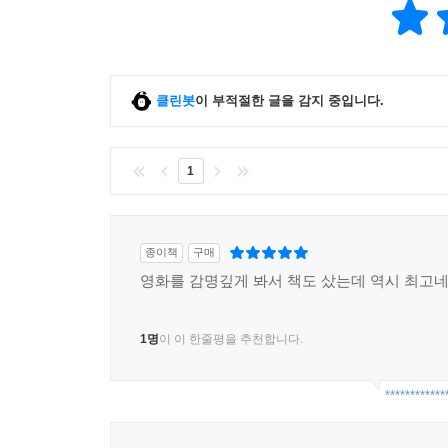
공연할 수 있을 것이다! - 본문 196쪽
길에서 만난 현자들
클린봇
이 부적절한 글을 감지 중입니다.
하페 케르켈링에게는 길이 하나의 학교다. 길 위
있지만, 모든 만남이 그 나름의 방식으로 그에게 교
에콰도르에서 온 신기한 인디언 자연 의술사 루코
1
하페는 스스로 분노를 다스리는 것에 대해 배우게 된
의심하고 분석함으로써 정확한 결론에 이르게 한다. 또한
교훈이 하페 케르켈링으로 하여금 무념무상의 상태
종이책
구매
지혜로운 쉴라에게서는 용기와 독립심, 형제애를 
영화를 감명깊게 봐서 책도 샀는데 역시 최고
문제를 해결하는 비법을 가르쳐준다.
그리고 그가‘나의 그늘’이라고 표현한 ‘주둥이 아
1명
이 이 한줄평을 추천합니다.
어두운 내면을 그대로 투영하는 그의 그림자 같은 
부분을 정확하게 깨닫게 된다.
************
순례를 하는 동안 과연 고통이란 무엇일까 끊임없이 