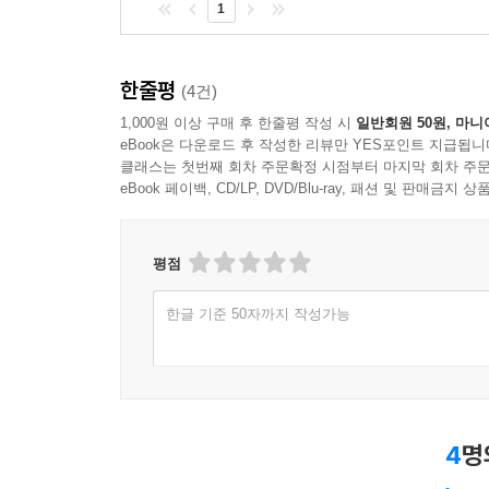
1
길에서 만난 네덜란드 여인 라리사가 말했을 때 
(Astorga)로 가는 포도밭 한가운데 우뚝 서서 갑
한줄평
(4건)
일종의 정화(淨化)를 통해 텅 빈 진공의 상태에 
1,000원 이상 구매 후 한줄평 작성 시
일반회원 50원, 마니
그것은 도저히 말로는 표현할 수 없는 종류의 것이고
eBook은 다운로드 후 작성한 리뷰만 YES포인트 지급됩니
신을 만나기 위해서는 우선 그를 초대한다고 말해야 
클래스는 첫번째 회차 주문확정 시점부터 마지막 회차 주문
관계가 구축된다. 완전하고 담담한 공허 상태에 이르
eBook 페이백, CD/LP, DVD/Blu-ray, 패션 및 판매금
이제 그는 자유로워진다. 질문에 대한 명백한 답을 
평점
하페 케르켈링은 신을 [간디]와 같은 일종의 훌륭
엉망진창이다. 스크린은 찢기고 여기저기 구멍이 나
한글 기준 50자까지 작성가능
나무의자에 앉아 있고, 여기저기 숙덕거리는 소리로
사람들이 형편없었다고 말할 테지만, 제대로 본
위대함에는 변함이 없다.
이렇듯 현대 사회에서의 신과 교회에 대한 절묘한 
4
명
나는 우리가 그 영화를 언젠가는 3D 입체 음향