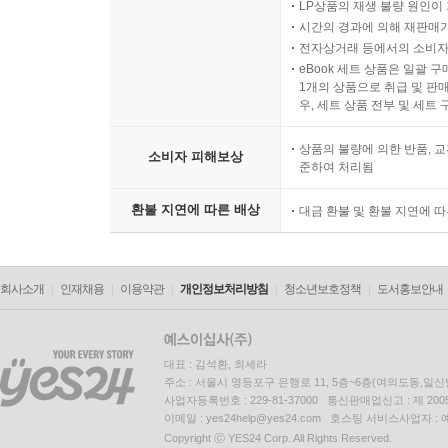
LP상품의 재생 불량 원인이 기
시간의 경과에 의해 재판매가
전자상거래 등에서의 소비자
eBook 세트 상품은 일괄 
1개의 상품으로 취급 및 판매
우, 세트 상품 전부 및 세트
상품의 불량에 의한 반품, 교
소비자 피해보상
준하여 처리됨
환불 지연에 따른 배상
대금 환불 및 환불 지연에 
회사소개
인재채용
이용약관
개인정보처리방침
청소년보호정책
도서홍보안내
대표 : 김석환, 최세라
주소 : 서울시 영등포구 은행로 11, 5층~6층(여의도동,일신
사업자등록번호 : 229-81-37000 통신판매업신고 : 제 200
이메일 : yes24help@yes24.com 호스팅 서비스사업자 :
Copyright ⓒ YES24 Corp. All Rights Reserved.