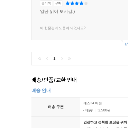
결국 우리의 자세에 달려 있다.
종이책
구매
- 본문 258쪽
일단 읽어 보시길:)
깨달음에 이르는 길, 기쁨의 산티아고 길
이 한줄평이 도움이 되었나요?
산티아고 길은 결코 쉽지 않은 길이다. 육체적 
a*
아무것도 보장할 수 없다.
수많은 순례자들이 길을 떠나지만 그중 15퍼센트
1
마감하기도 한다.
그럼에도 산티아고 길 위에는 세계에서 몰려든 수
많은 이들이 이 길을 찬미해왔다.
배송/반품/교환 안내
600킬로미터에 이르는 여정이 계속되면서 모든 
순간 주위의 모든 것과 하나가 되고, 텅 빈 나를 
배송 안내
보석 하나를 품고 돌아갈 수 있다.
예스24 배송
궁극적으로 산티아고 길은 나를 만나러 가는 길이고,
배송 구분
배송비 : 2,500원
이 길은 힘들지만 놀라운 길이다. 그것은 하나의
안전하고 정확한 포장을 위해 
기초부터 단단하게.