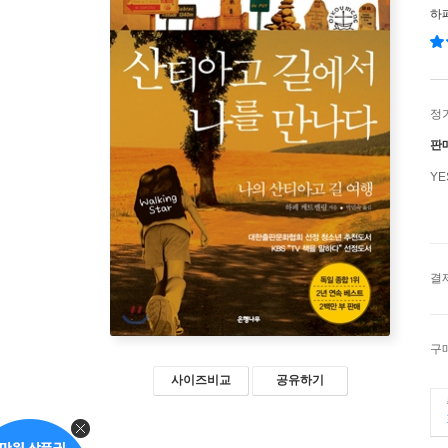
하
정
판
Y
결
구
사이즈비교
공유하기