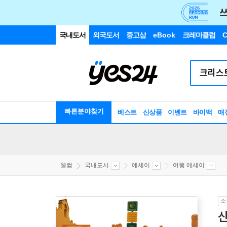
국내도서
외국도서
중고샵
eBook
크레마클럽
C
빠른분야찾기
베스트
신상품
이벤트
바이백
매
웰컴
국내도서
에세이
여행 에세이
소