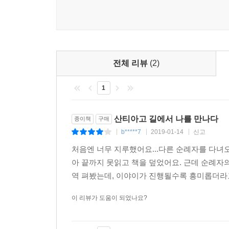
발견할 수 있게 되는 것이다. 하페 케르켈링은 
깨달음의 메시지를 얻으며 그 길을 걷는 일을 포기
이 순례길은 그에게 하나의 인생 여정과도 같다. 
힘들었다는 점에서 닮아 있다. 인생의 길 중간까
했다. 그러나 반을 지나왔을 때부터는 목적지까지 기
전체 리뷰
(2)
산티아고 길을 걸어갈수록 산티아고에 가까워질 뿐
1
‘파헤쳐진 공사 현장’ 같다고 느끼는 그는 애써 밀
결국 자기 자신과의 진지한 만남에 성공하게 된다.
‘나는 누구인가.’ 이것은 모든 고민의 시작이며, 
산티아고 길에서 나를 만나다
종이책
구매
b*****7
2019-01-14
신고
|
|
|
이 길은 단지 수많은 가능성 중 하나일 뿐이다. 길
처음엔 너무 지루했어요...다른 순례자를 다녀
“당신은 누구인가?” - 본문 361쪽
아 끝까지 못읽고 책을 덮었어요. 근데 순례자
역 펴봤는데, 이야이가 진행될수록 흥미롭더라고
그리고, 마침내 신을 만나다!
이 리뷰가 도움이 되었나요?
“어느 때부터인가 누구나 길에서 울기 시작합니다. 
보게 될 거예요!” - 본문 97쪽