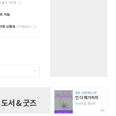
첫결제 3천원
인트 적립
만원 상품권
신규발급시
AD