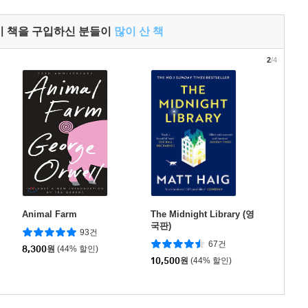
이 책을 구입하신 분들이
많이 산 책
2
/4
Animal Farm
The Midnight Library (영
국판)
93건
67건
8,300
원
(44% 할인)
10,500
원
(44% 할인)