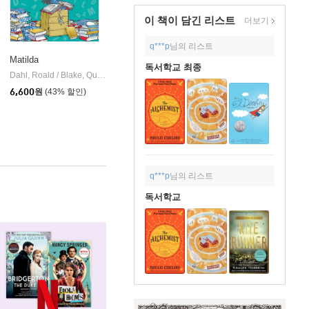
이 책이 담긴
리스트
더보기
q***p
님의 리스트
Matilda
독서학교 최종
Dahl, Roald / Blake, Quentin
Viking Books for Young Readers
|
6,600
원
(43% 할인)
q***p
님의 리스트
독서학교