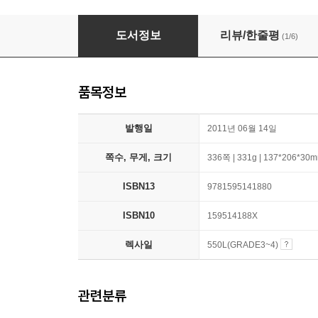
13 Reasons Why 넷플릭스 미드 '루머의 루머
도서정보
리뷰/한줄평
(1/6)
품목정보
발행일
2011년 06월 14일
쪽수, 무게, 크기
336쪽 | 331g | 137*206*30
ISBN13
9781595141880
ISBN10
159514188X
렉사일
550L(GRADE3~4)
관련분류