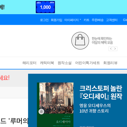
로그인
회원가입
마이페이지
카트
주문/배송
고객센터
Gl
해리포터
캐릭터북
원작소설
어린이특가세트
회원리뷰
세요!
 미드 '루머의 루머의 루머' 원작 소설
[ Paperback,