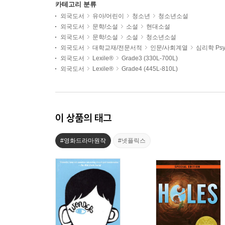
카테고리 분류
외국도서
유아/어린이
청소년
청소년소설
외국도서
문학/소설
소설
현대소설
외국도서
문학/소설
소설
청소년소설
외국도서
대학교재/전문서적
인문/사회계열
심리학 Psy
외국도서
Lexile®
Grade3 (330L-700L)
외국도서
Lexile®
Grade4 (445L-810L)
이 상품의 태그
#영화드라마원작
#넷플릭스