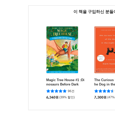
이 책을 구입하신 분
Magic Tree House #1 :Di
The Curious I
nosaurs Before Dark
he Dog in th
96건
6,340
원
(39% 할인)
7,300
원
(47%