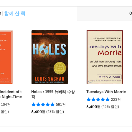
들이
함께 산 책
ncident of t
Holes : 1999 뉴베리 수상
Tuesdays With Morrie
e Night-Time
작
223건
104건
591건
6,400
원
(45% 할인)
 할인)
6,600
원
(43% 할인)