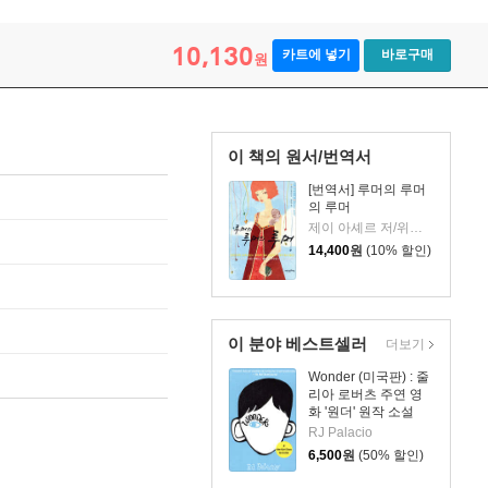
10,130
카트에 넣기
바로구매
원
이 책의 원서/번역서
[번역서] 루머의 루머
의 루머
제이 아셰르 저/위문숙 역
14,400
원
(10% 할인)
이 분야 베스트셀러
더보기
Wonder (미국판) : 줄
리아 로버츠 주연 영
화 '원더' 원작 소설
RJ Palacio
6,500
원
(50% 할인)