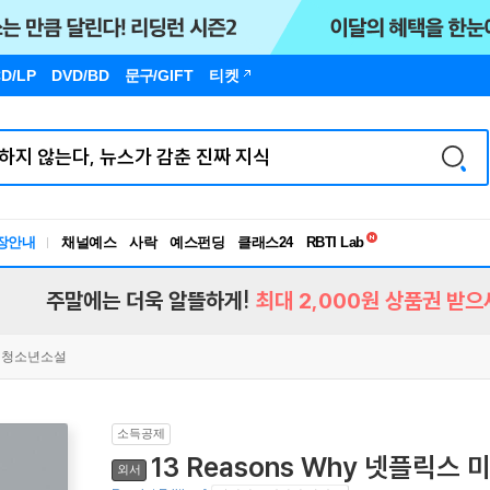
D/LP
DVD/BD
문구
/GIFT
티켓
독서유형검사
RBTI Lab
장안내
채널예스
사락
예스펀딩
클래스24
독서유형검사
주말에는 더욱 알뜰하게!
최대 2,000원 상품권 받으
청소년소설
소득공제
13 Reasons Why 넷플릭스
외서