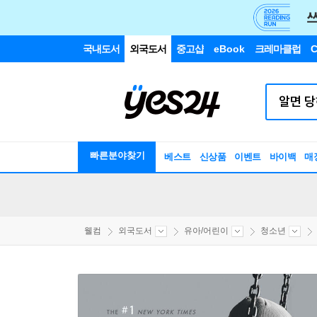
국내도서
외국도서
중고샵
eBook
크레마클럽
C
빠른분야찾기
베스트
신상품
이벤트
바이백
매
웰컴
외국도서
유아/어린이
청소년