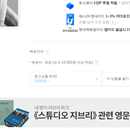
토스페이
1만P 추첨 적립
+ 생애
예스24 현대카드
1~3% YES포
전월 실적 조건 없음
현대백화점카드
앱카드 발급시 1
배송안내
배송비 : 유료 (도서 15,000원 이상 무료)
중고상품 (4개)
이 상품을 팔기
3,800원 ~