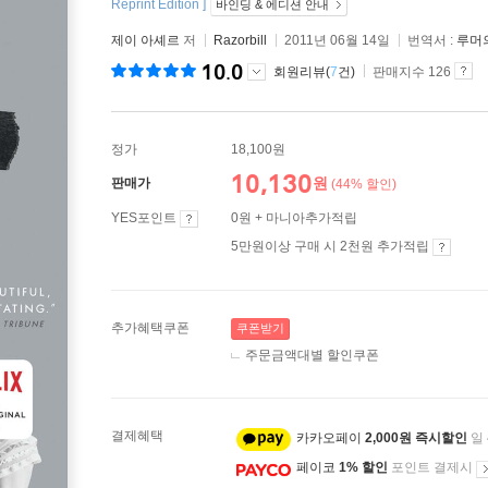
Reprint Edition ]
바인딩 & 에디션 안내
제이 아셰르
저
Razorbill
2011년 06월 14일
번역서 :
루머
10.0
회원리뷰(
7
건)
판매지수 126
정가
18,100원
10,130
원
판매가
(44% 할인)
YES포인트
0원 + 마니아추가적립
5만원이상 구매 시 2천원 추가적립
추가혜택쿠폰
쿠폰받기
주문금액대별 할인쿠폰
결제혜택
카카오페이
2,000원 즉시할인
일
페이코
1% 할인
포인트 결제시