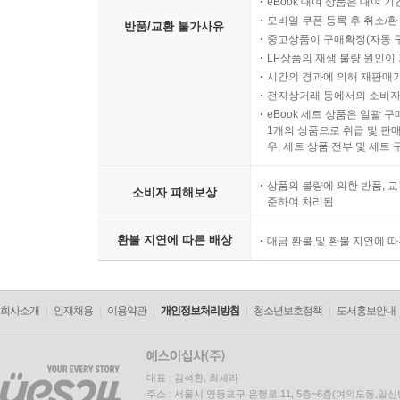
eBook 대여 상품은 대여 기
모바일 쿠폰 등록 후 취소/환
반품/교환 불가사유
중고상품이 구매확정(자동 
LP상품의 재생 불량 원인이 기
시간의 경과에 의해 재판매가
전자상거래 등에서의 소비자
eBook 세트 상품은 일괄 
1개의 상품으로 취급 및 판매
우, 세트 상품 전부 및 세트
상품의 불량에 의한 반품, 교
소비자 피해보상
준하여 처리됨
환불 지연에 따른 배상
대금 환불 및 환불 지연에 
회사소개
인재채용
이용약관
개인정보처리방침
청소년보호정책
도서홍보안내
대표 : 김석환, 최세라
주소 : 서울시 영등포구 은행로 11, 5층~6층(여의도동,일신