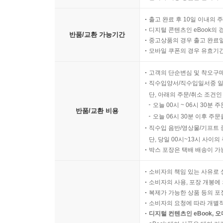
출고 완료 후 10일 이내의 
디지털 콘텐츠인 eBook의 
반품/교환 가능기간
중고상품의 경우 출고 완료일
모바일 쿠폰의 경우 유효기간(
고객의 단순변심 및 착오구
직수입양서/직수입일서중 일
단, 아래의 주문/취소 조건인
오늘 00시 ~ 06시 30분 
반품/교환 비용
오늘 06시 30분 이후 주문
직수입 음반/영상물/기프트 
단, 당일 00시~13시 사이
박스 포장은 택배 배송이 가
소비자의 책임 있는 사유로 
소비자의 사용, 포장 개봉에 
복제가 가능한 상품 등의 포장을 
소비자의 요청에 따라 개별
디지털 컨텐츠인 eBook, 