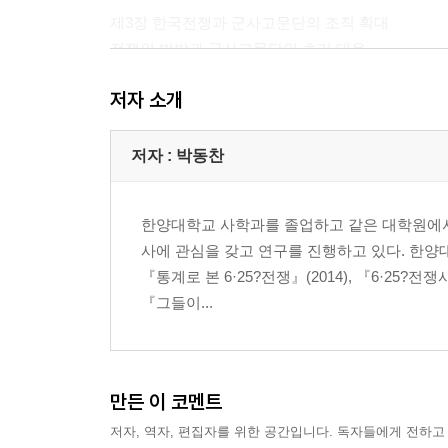
제3장 한국전쟁과 군사고문단의 조직 확대
전쟁의 발발과 군사고문단의 초기 대응
군사고문단의 전선 복귀와 고문단 확장
저자 소개
중공군의 개입과 군사고문단의 전시편성
제4장 전시 군사고문단의 활동과 전후 합동군사원
저자 : 박동찬
군사고문단의 한국군 작전지도 및 군수지원
한국군의 교육훈련과 증강지원
한양대학교 사학과를 졸업하고 같은 대학원에서
주한미합동군사원조단(JUSMAG-K)의 창설
사에 관심을 갖고 연구를 진행하고 있다. 한양
『통계로 본 6·25?전쟁』(2014), 『6·25?전쟁
맺음말
『그들이...
후기
참고문헌
찾아보기
만든 이 코멘트
부록
저자, 역자, 편집자를 위한 공간입니다. 독자들에게 전하고