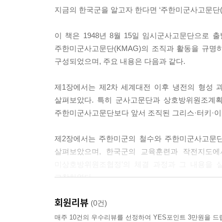
지금의 한국군을 알고자 한다면 ‘주한미군사고문단(K
이 책은 1948년 8월 15일 임시군사고문단으로 
주한미군사고문단(KMAG)의 조직과 활동을 규명하
구성되었으며, 주요 내용은 다음과 같다.
제1장에서는 제2차 세계대전 이후 냉전의 형성 
살펴보았다. 특히 군사고문단과 상호방위원조계획(
주한미군사고문단보다 앞서 조직된 그리스·터키·이
제2장에서는 주한미군의 철수와 주한미군사고문단
살펴보았으며, 한국군의 교육훈련과 작전지도에서
미상호방위원조협정’의 체결 과정과 그 내용을 
고찰하였다.
회원리뷰
제3장에서는 한국전쟁의 발발과 군사고문단의 초기
(0건)
양상과 고문단의 조직 변화를 세부적으로 추적하였
매주 10건의 우수리뷰를 선정하여 YES포인트 3만원을 드