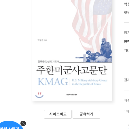
박
첫
정
판
Y
결
배
배
사이즈비교
공유하기