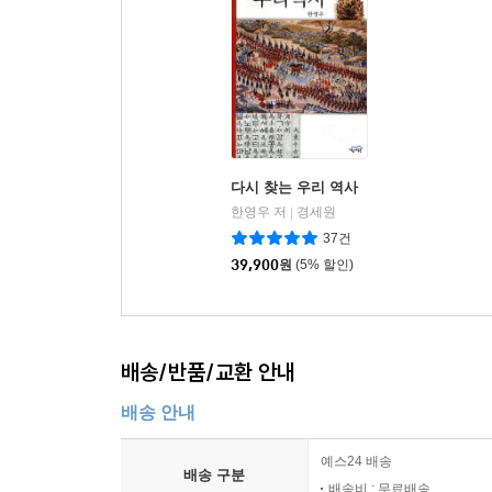
다시 찾는 우리 역사
한영우 저
경세원
|
37건
39,900
원
(5% 할인)
배송/반품/교환 안내
배송 안내
예스24 배송
배송 구분
배송비 : 무료배송