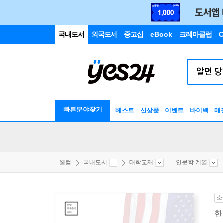
국내도서
외국도서
중고샵
eBook
크레마클럽
C
빠른분야찾기
베스트
신상품
이벤트
바이백
매
웰컴
국내도서
대학교재
인문학 계열
소
한