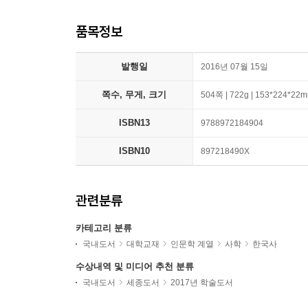
품목정보
발행일
2016년 07월 15일
쪽수, 무게, 크기
504쪽 | 722g | 153*224*22
ISBN13
9788972184904
ISBN10
897218490X
관련분류
카테고리 분류
국내도서
대학교재
인문학 계열
사학
한국사
수상내역 및 미디어 추천 분류
국내도서
세종도서
2017년 학술도서