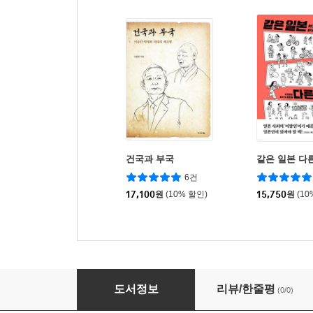
건국과 부국
같은 일본 다
6건
17,100
원
(10% 할인)
15,750
원
(10
주한미군사고문단 KMAG
도서정보
리뷰/한줄평
(0/0)