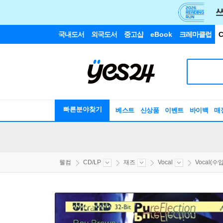
국내도서
외국도서
중고샵
eBook
크레마클럽
C
빠른분야찾기
베스트
신상품
이벤트
바이백
매
웰컴
CD/LP
재즈
Vocal
Vocal(수입