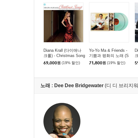
Diana Krall (다이애나
Yo-Yo Ma & Friends -
D
크롤) - Christmas Song
기쁨과 평화의 노래 (S
크
s [레드 앤 그린 스플릿
ongs Of Joy & Peace)
v
69,000
원
(19% 할인)
71,800
원
(19% 할인)
5
컬러 LP]
[그린 컬러 2LP]
노래 :
Dee Dee Bridgewater
(디 디 브리지워