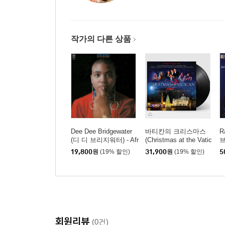
작가의 다른 상품
Dee Dee Bridgewater
바티칸의 크리스마스
R
(디 디 브리지워터) - Afr
(Christmas at the Vatic
브
o Blue
an Vol. 2) [LP]
o
19,800
원
(19% 할인)
31,900
원
(19% 할인)
5
e
D
회원리뷰
(0건)