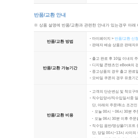
반품/교환 안내
※ 상품 설명에 반품/교환과 관련한 안내가 있는경우 아래 
마이페이지 >
반품/교환 신청
반품/교환 방법
판매자 배송 상품은 판매자와
출고 완료 후 10일 이내의 
디지털 콘텐츠인 eBook의 
반품/교환 가능기간
중고상품의 경우 출고 완료일
모바일 쿠폰의 경우 유효기간(
고객의 단순변심 및 착오구
직수입양서/직수입일서중 일
단, 아래의 주문/취소 조건인
오늘 00시 ~ 06시 30분 
반품/교환 비용
오늘 06시 30분 이후 주문
직수입 음반/영상물/기프트 
단, 당일 00시~13시 사이