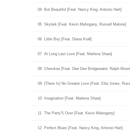
04
But Beautiful [Feat. Nancy King, Antonio Hart]
05
Skylark [Feat. Kevin Mahogany, Russell Malone]
06
Little Boy [Feat. Diana Krall]
07
At Long Last Love [Feat. Marlena Shaw]
08
Cherokee [Feat. Dee Dee Bridgewater, Ralph Moor
09
(There Is) No Greater Love [Feat. Etta Jones, Russ
10
Imagination [Feat. Marlena Shaw]
11
The Party'S Over [Feat. Kevin Mahogany]
12
Perfect Blues [Feat. Nancy King, Antonio Hart]