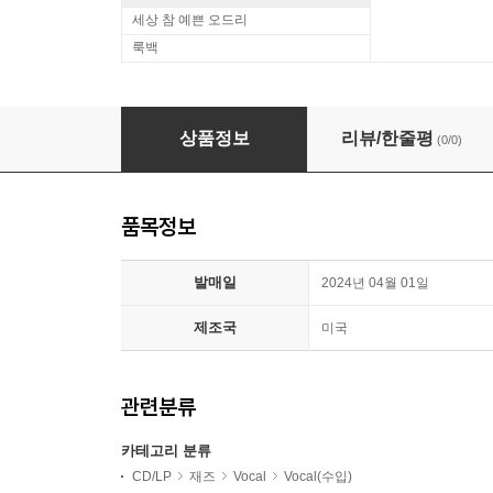
세상 참 예쁜 오드리
룩백
Ray Brown Trio (레이 브라운 트리오) - Some of My
상품정보
리뷰/한줄평
(0/0)
품목정보
발매일
2024년 04월 01일
제조국
미국
관련분류
카테고리 분류
CD/LP
재즈
Vocal
Vocal(수입)