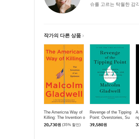
슈를 고르는 탁월한 감각
작가의 다른 상품
The Americna Way of
Revenge of the Tipping
A
Killing: The Invention o
Point: Overstories, Su
n
f an Epidemic
perspreaders, and the
20,730
원
(35% 할인)
39,580
원
3
Rise of Social Enginee
ring