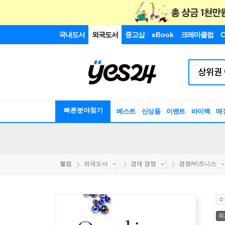
국내도서
외국도서
중고샵
eBook
크레마클럽
C
빠른분야찾기
베스트
신상품
이벤트
바이백
매
웰컴
외국도서
경제 경영
경영/비즈니스
소
외