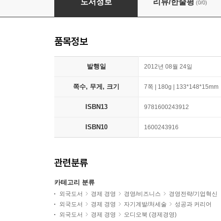
도서정보
리뷰/한줄평
(0/0)
품목정보
발행일
2012년 08월 24일
쪽수, 무게, 크기
7쪽 | 180g | 133*148*15mm
ISBN13
9781600243912
ISBN10
1600243916
관련분류
카테고리 분류
외국도서
경제 경영
경영/비즈니스
경영전략/기업혁신
외국도서
경제 경영
자기계발/처세술
성공과 커리어
외국도서
경제 경영
오디오북 (경제경영)