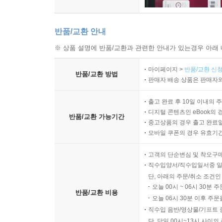
반품/교환 안내
※ 상품 설명에 반품/교환과 관련한 안내가 있는경우 아래 
마이페이지 >
반품/교환 신청
반품/교환 방법
판매자 배송 상품은 판매자와
출고 완료 후 10일 이내의 
디지털 콘텐츠인 eBook의 
반품/교환 가능기간
중고상품의 경우 출고 완료일
모바일 쿠폰의 경우 유효기간(
고객의 단순변심 및 착오구
직수입양서/직수입일서중 일
단, 아래의 주문/취소 조건인
오늘 00시 ~ 06시 30분 
반품/교환 비용
오늘 06시 30분 이후 주문
직수입 음반/영상물/기프트 
단, 당일 00시~13시 사이