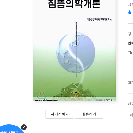
정
정
판
Y
결
배
사이즈비교
공유하기
배