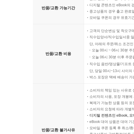
디지털 콘텐츠인 eBook의 
반품/교환 가능기간
중고상품의 경우 출고 완료일
모바일 쿠폰의 경우 유효기간(
고객의 단순변심 및 착오구
직수입양서/직수입일서중 일
단, 아래의 주문/취소 조건인
오늘 00시 ~ 06시 30분 
반품/교환 비용
오늘 06시 30분 이후 주문
직수입 음반/영상물/기프트 
단, 당일 00시~13시 사이
박스 포장은 택배 배송이 가
소비자의 책임 있는 사유로 
소비자의 사용, 포장 개봉에 
복제가 가능한 상품 등의 포장을 
소비자의 요청에 따라 개별
디지털 컨텐츠인 eBook, 
eBook 대여 상품은 대여 기
모바일 쿠폰 등록 후 취소/환
반품/교환 불가사유