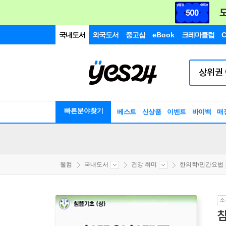
국내도서
외국도서
중고샵
eBook
크레마클럽
C
빠른분야찾기
베스트
신상품
이벤트
바이백
매
웰컴
국내도서
건강 취미
한의학/민간요법
소
침