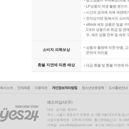
중고상품이 구매확정(자동 
LP상품의 재생 불량 원인이 기
시간의 경과에 의해 재판매가
전자상거래 등에서의 소비자
eBook 세트 상품은 일괄 
1개의 상품으로 취급 및 판매
우, 세트 상품 전부 및 세트
상품의 불량에 의한 반품, 교
소비자 피해보상
준하여 처리됨
환불 지연에 따른 배상
대금 환불 및 환불 지연에 
회사소개
인재채용
이용약관
개인정보처리방침
청소년보호정책
도서홍보안내
대표 : 김석환, 최세라
주소 : 서울시 영등포구 은행로 11, 5층~6층(여의도동,일신
사업자등록번호 : 229-81-37000 통신판매업신고 : 제 200
이메일 : yes24help@yes24.com 호스팅 서비스사업자 :