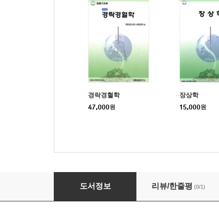
경락경혈학
장상학
47,000
원
15,000
원
침뜸의학개론 : 침뜸기초 (상)
도서정보
리뷰/한줄평
(0/1)