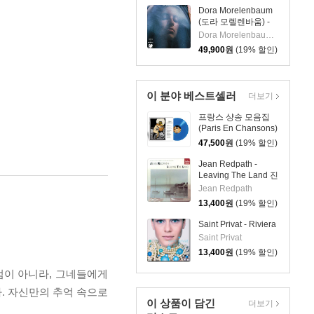
Dora Morelenbaum
(도라 모렐렌바움) -
Vento De Beirada
Dora Morelenbaum 노래
[LP]
49,900
원
(19% 할인)
이 분야 베스트셀러
더보기
프랑스 샹송 모음집
(Paris En Chansons)
[블루 컬러 LP]
47,500
원
(19% 할인)
Jean Redpath -
Leaving The Land 진
레드패스
Jean Redpath
13,400
원
(19% 할인)
Saint Privat - Riviera
Saint Privat
13,400
원
(19% 할인)
범이 아니라, 그네들에게
. 자신만의 추억 속으로
이 상품이 담긴
더보기