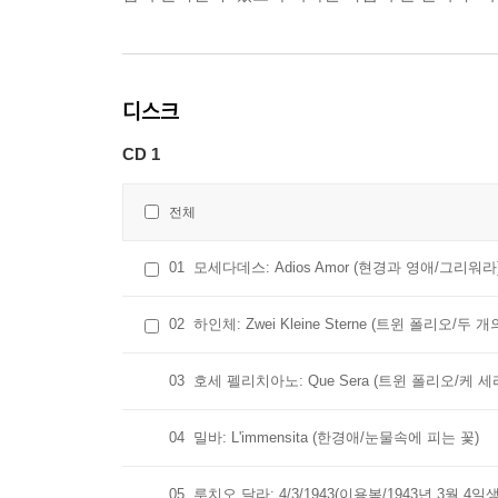
디스크
CD 1
전체
01
모세다데스: Adios Amor (현경과 영애/그리워라
02
하인체: Zwei Kleine Sterne (트윈 폴리오/두 
03
호세 펠리치아노: Que Sera (트윈 폴리오/케 세
04
밀바: L'immensita (한경애/눈물속에 피는 꽃)
05
루치오 달라: 4/3/1943(이용복/1943년 3월 4일생