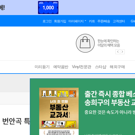
로그인
회원가입
마이페이지
카트
주문/배송
고객센터
Gl
미리듣기
예약음반
Vinyl전문관
스타샵
해외구매
는 번안곡 특선