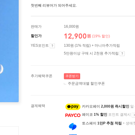
첫번째 리뷰어가 되어주세요.
판매가
16,000원
12,900
원
할인가
(19% 할인)
YES포인트
130원 (1% 적립) + 마니아추가적립
5만원이상 구매 시 2천원 추가적립
추가혜택쿠폰
쿠폰받기
주문금액대별 할인쿠폰
결제혜택
카카오페이
2,000원 즉시할인
일
페이코
1% 할인
포인트 결제시
토스페이
1만P 추첨 적립
+ 생애