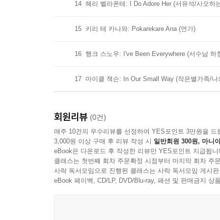
14
해리 벨라폰테: I Do Adore Her (서유석/사모하
15
키리 테 카나와: Pokarekare Ana (연가)
16
행크 스노우: I've Been Everywhere (서수남
17
마이클 잭슨: In Our Small Way (작은별가족/
회원리뷰
(0건)
매주 10건의 우수리뷰를 선정하여 YES포인트 3만원을 드
3,000원 이상 구매 후 리뷰 작성 시
일반회원 300원, 마니아
eBook은 다운로드 후 작성한 리뷰만 YES포인트 지급됩니
클래스는 첫번째 회차 주문확정 시점부터 마지막 회차 주문
사락 독서모임으로 진행된 클래스는 사락 독서모임 게시판
eBook 페이백, CD/LP, DVD/Blu-ray, 패션 및 판매금