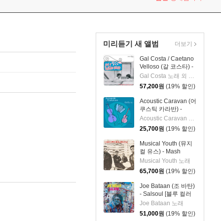
미리듣기 새 앨범
더보기
Gal Costa / Caetano
Velloso (갈 코스타) -
Domingo [LP]
Gal Costa 노래 외 1명
57,200
원
(19% 할인)
Acoustic Caravan (어
쿠스틱 카라반) -
Brillante
Acoustic Caravan 실내악
25,700
원
(19% 할인)
Musical Youth (뮤지
컬 유스) - Mash
Down Birmingham:
Musical Youth 노래
The Early
65,700
원
(19% 할인)
Recordings of
Musical Youth [LP]
Joe Bataan (조 바탄)
- Salsoul [블루 컬러
LP]
Joe Bataan 노래
51,000
원
(19% 할인)