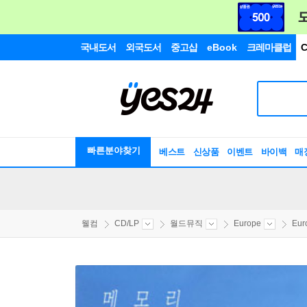
국내도서
외국도서
중고샵
eBook
크레마클럽
C
빠른분야찾기
베스트
신상품
이벤트
바이백
매
웰컴
CD/LP
월드뮤직
Europe
Eur