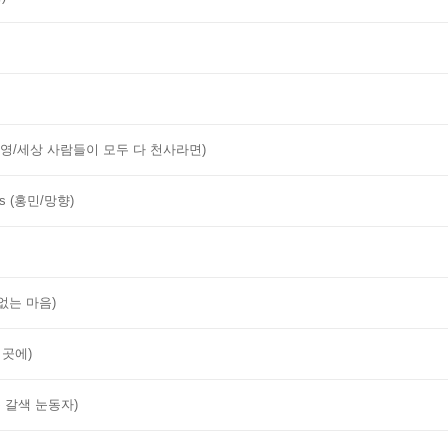
ua (전영/세상 사람들이 모두 다 천사라면)
es (홍민/망향)
심없는 마음)
는 곳에)
다운 갈색 눈동자)