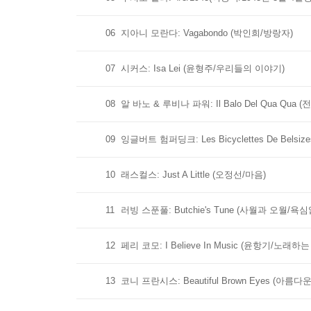
06
지아니 모란다: Vagabondo (박인희/방랑자)
07
시커스: Isa Lei (윤형주/우리들의 이야기)
08
알 바노 & 루비나 파워: Il Balo Del Qua Q
09
잉글버트 험퍼딩크: Les Bicyclettes De Belsiz
10
래스컬스: Just A Little (오정선/마음)
11
러빙 스푼풀: Butchie's Tune (사월과 오월/욕
12
페리 코모: I Believe In Music (윤항기/노래하
13
코니 프란시스: Beautiful Brown Eyes (아름