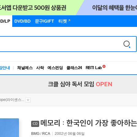
D/LP
DVD/BD
문구
/GIFT
티켓
독서유형검사
RBTI Lab
장안내
채널예스
사락
예스펀딩
클래스24
독서유형검사
크클 심야 독서 모임
OPEN
ope(라이센스...
메모리 : 한국인이 가장 좋아하
CD
BMG
/
RCA
2002년 06월 06일