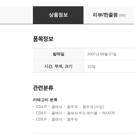
Nathan Milstein 나단 밀스타인 유명 바이올린 소품과 
상품정보
리뷰/한줄평
(0/0)
품목정보
발매일
2007년 08월 07일
시간, 무게, 크기
110g
관련분류
카테고리 분류
CD/LP
클래식
협주곡
협주곡 (수입)
CD/LP
클래식
클래식 주요 레이블
NAXOS
CD/LP
클래식
협주곡