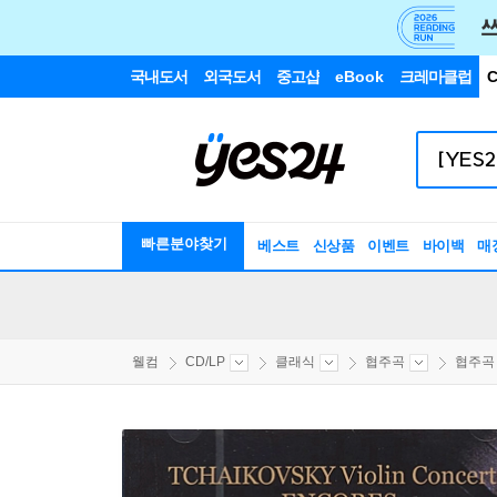
국내도서
외국도서
중고샵
eBook
크레마클럽
C
빠른분야찾기
베스트
신상품
이벤트
바이백
매
웰컴
CD/LP
클래식
협주곡
협주곡 