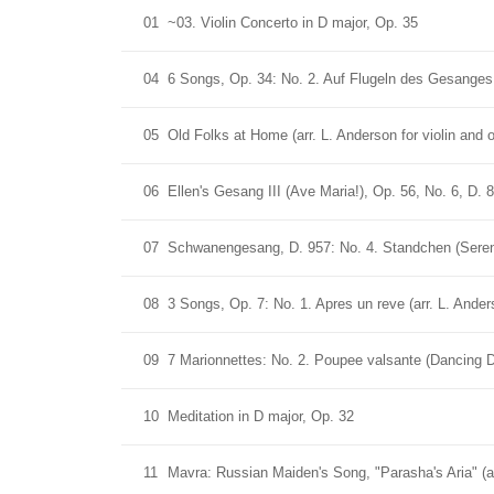
01
~03. Violin Concerto in D major, Op. 35
04
6 Songs, Op. 34: No. 2. Auf Flugeln des Gesanges (
05
Old Folks at Home (arr. L. Anderson for violin and 
06
Ellen's Gesang III (Ave Maria!), Op. 56, No. 6, D. 8
07
Schwanengesang, D. 957: No. 4. Standchen (Serenad
08
3 Songs, Op. 7: No. 1. Apres un reve (arr. L. Anders
09
7 Marionnettes: No. 2. Poupee valsante (Dancing Doll
10
Meditation in D major, Op. 32
11
Mavra: Russian Maiden's Song, "Parasha's Aria" (arr