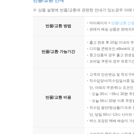
반품/교환 안내
※ 상품 설명에 반품/교환과 관련한 안내가 있는경우 아래 
마이페이지 >
반품/교환 신청
반품/교환 방법
판매자 배송 상품은 판매자와
출고 완료 후 10일 이내의 
디지털 콘텐츠인 eBook의 
반품/교환 가능기간
중고상품의 경우 출고 완료일
모바일 쿠폰의 경우 유효기간(
고객의 단순변심 및 착오구
직수입양서/직수입일서중 일
단, 아래의 주문/취소 조건인
오늘 00시 ~ 06시 30분 
반품/교환 비용
오늘 06시 30분 이후 주문
직수입 음반/영상물/기프트 
단, 당일 00시~13시 사이
박스 포장은 택배 배송이 가