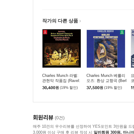
작가의 다른 상품
Charles Munch 라벨:
Charles Munch 베를리
요
관현악 작품집 (Ravel:
오즈: 환상 교향곡 (Berl
코
Bolero) [UHQCD]
ioz: Symphonie Fantas
a
30,400
원
(19% 할인)
37,500
원
(19% 할인)
1
tique) [SACD]
회원리뷰
(0건)
매주 10건의 우수리뷰를 선정하여 YES포인트 3만원을 드
3,000원 이상 구매 후 리뷰 작성 시
일반회원 300원, 마니아