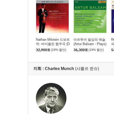
Nathan Milstein 드보르
아르투어 발삼의 예술
R
작: 바이올린 협주곡 (D
(Artur Balsam - Plays)
피
vorak Concerto & Mast
실
32,900
원
(19% 할인)
36,300
원
(19% 할인)
5
erpieces)
i
지휘 :
Charles Munch
(샤를르 뮌슈)