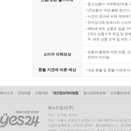
중고상품이 구매확정(자동 
LP상품의 재생 불량 원인이 기
시간의 경과에 의해 재판매가
전자상거래 등에서의 소비자
eBook 세트 상품은 일괄 
1개의 상품으로 취급 및 판매
우, 세트 상품 전부 및 세트
상품의 불량에 의한 반품, 교
소비자 피해보상
준하여 처리됨
환불 지연에 따른 배상
대금 환불 및 환불 지연에 
회사소개
인재채용
이용약관
개인정보처리방침
청소년보호정책
도서홍보안내
대표 : 김석환, 최세라
주소 : 서울시 영등포구 은행로 11, 5층~6층(여의도동,일신
사업자등록번호 : 229-81-37000 통신판매업신고 : 제 200
이메일 : yes24help@yes24.com 호스팅 서비스사업자 :