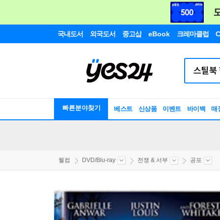
국내도서
외국도서
중고샵
eBook
크레마클럽
C
빠른분야찾기
베스트
신상품
이벤트
바이백
매
웰컴
DVD/Blu-ray
전쟁 & 서부
공포