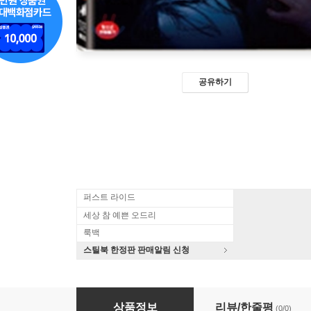
공유하기
퍼스트 라이드
세상 참 예쁜 오드리
룩백
스틸북 한정판 판매알림 신청
마쉬
상품정보
리뷰/한줄평
(0/0)