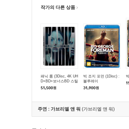
작가의 다른 상품
패닉 룸 (3Disc, 4K UH
빅 조지 포먼 (1Disc) :
빅
D+BD+보너스BD 스틸
블루레이
1
북 한정판) : 블루레이
51,500
원
31,900
원
주연 :
가브리엘 앤 워
(가브리엘 앤 워)