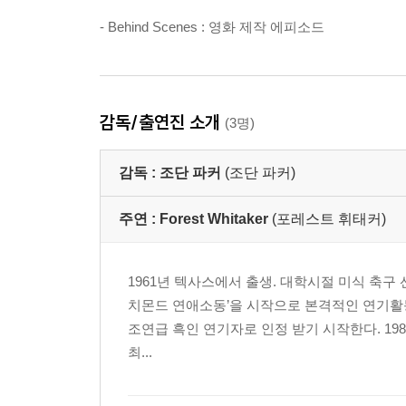
- Behind Scenes : 영화 제작 에피소드
감독/출연진 소개
(3명)
감독 :
조단 파커
(조단 파커)
주연 :
Forest Whitaker
(포레스트 휘태커)
1961년 텍사스에서 출생. 대학시절 미식 축구 
치몬드 연애소동’을 시작으로 본격적인 연기활동을 
조연급 흑인 연기자로 인정 받기 시작한다. 19
최...