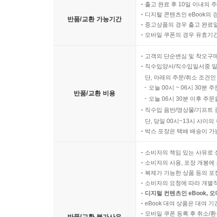
출고 완료 후 10일 이내의 
디지털 콘텐츠인 eBook의 
반품/교환 가능기간
중고상품의 경우 출고 완료일
모바일 쿠폰의 경우 유효기간(
고객의 단순변심 및 착오구
직수입양서/직수입일서중 일
단, 아래의 주문/취소 조건인
오늘 00시 ~ 06시 30분 
반품/교환 비용
오늘 06시 30분 이후 주문
직수입 음반/영상물/기프트 
단, 당일 00시~13시 사이
박스 포장은 택배 배송이 가
소비자의 책임 있는 사유로 
소비자의 사용, 포장 개봉에 
복제가 가능한 상품 등의 포장을 
소비자의 요청에 따라 개별
디지털 컨텐츠인 eBook, 
eBook 대여 상품은 대여 기
모바일 쿠폰 등록 후 취소/환
반품/교환 불가사유