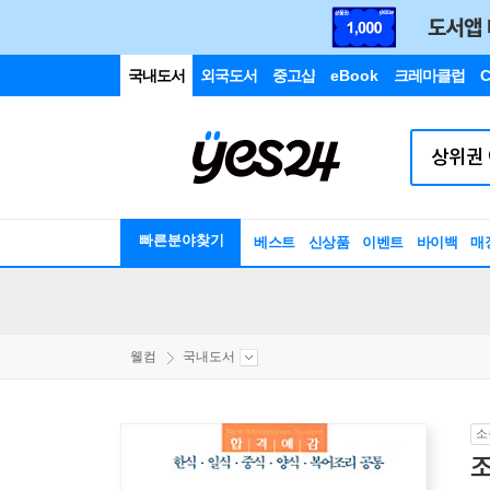
국내도서
외국도서
중고샵
eBook
크레마클럽
C
빠른분야찾기
베스트
신상품
이벤트
바이백
매
웰컴
국내도서
소