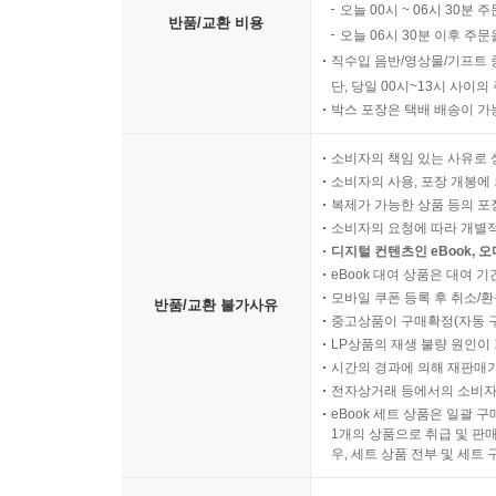
오늘 00시 ~ 06시 30분 
반품/교환 비용
오늘 06시 30분 이후 주문
직수입 음반/영상물/기프트 
단, 당일 00시~13시 사이
박스 포장은 택배 배송이 가
소비자의 책임 있는 사유로 
소비자의 사용, 포장 개봉에 
복제가 가능한 상품 등의 포장을 
소비자의 요청에 따라 개별
디지털 컨텐츠인 eBook, 
eBook 대여 상품은 대여 기
모바일 쿠폰 등록 후 취소/환
반품/교환 불가사유
중고상품이 구매확정(자동 
LP상품의 재생 불량 원인이 기
시간의 경과에 의해 재판매가
전자상거래 등에서의 소비자
eBook 세트 상품은 일괄 
1개의 상품으로 취급 및 판매
우, 세트 상품 전부 및 세트