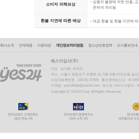
상품의 불량에 의한 반품, 교
소비자 피해보상
준하여 처리됨
환불 지연에 따른 배상
대금 환불 및 환불 지연에 
회사소개
인재채용
이용약관
개인정보처리방침
청소년보호정책
도서홍보안내
대표 : 김석환, 최세라
주소 : 서울시 영등포구 은행로 11, 5층~6층(여의도동,일신
사업자등록번호 : 229-81-37000 통신판매업신고 : 제 200
이메일 : yes24help@yes24.com 호스팅 서비스사업자 :
Copyright ⓒ YES24 Corp. All Rights Reserved.