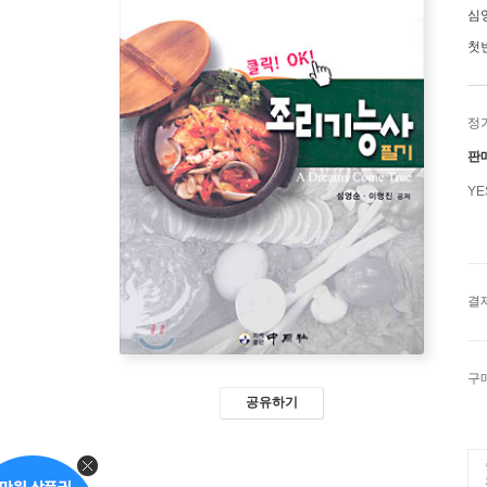
심
첫
정
판
Y
결
구
공유하기