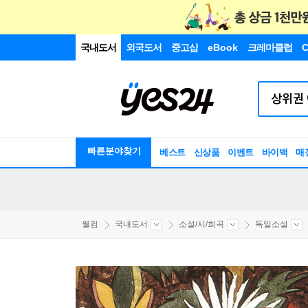
국내도서
외국도서
중고샵
eBook
크레마클럽
C
빠른분야찾기
베스트
신상품
이벤트
바이백
매
웰컴
국내도서
소설/시/희곡
독일소설