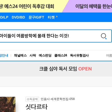
D/LP
DVD/BD
문구
/GIFT
티켓
장안내
채널예스
사락
예스펀딩
클래스24
독서유형검사
여
RBTI Lab
독서유형검사
크클 심야 독서 모임
OPEN
민음사 세계문학전집-058
소득공제
싯다르타