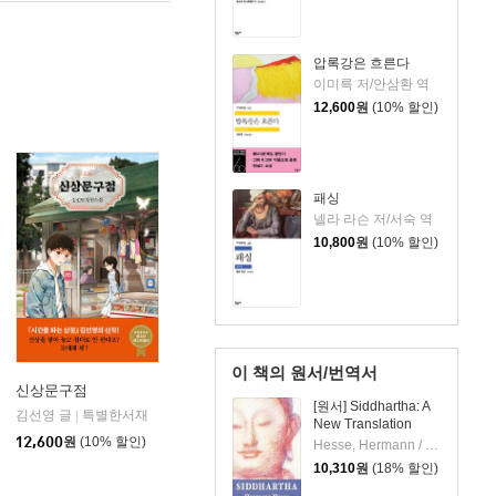
압록강은 흐른다
이미륵 저/안삼환 역
12,600
원
(10% 할인)
패싱
넬라 라슨 저/서숙 역
10,800
원
(10% 할인)
이 책의 원서/번역서
신상문구점
[원서] Siddhartha: A
김선영 글
특별한서재
|
New Translation
12,600
원
(10% 할인)
Hesse, Hermann / Kohn
10,310
원
(18% 할인)