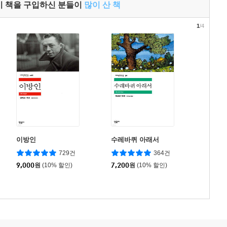
이 책을 구입하신 분들이
많이 산 책
1
/4
이방인
수레바퀴 아래서
729건
364건
9,000
원
(10% 할인)
7,200
원
(10% 할인)