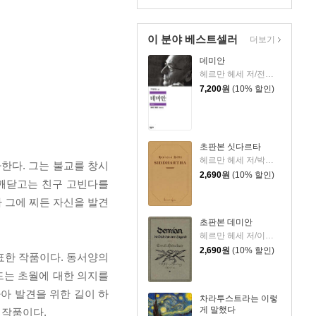
이 분야 베스트셀러
더보기
데미안
헤르만 헤세 저/전영애 역
7,200
원
(10% 할인)
초판본 싯다르타
헤르만 헤세 저/박진권 역
한다. 그는 불교를 창시
2,690
원
(10% 할인)
 깨닫고는 친구 고빈다를
 그에 찌든 자신을 발견
초판본 데미안
헤르만 헤세 저/이순학 역
2,690
원
(10% 할인)
표한 작품이다. 동서양의
드는 초월에 대한 의지를
아 발견을 위한 길이 하
차라투스트라는 이렇
게 말했다
 작품이다.