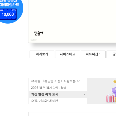
미리보기
사이즈비교
파트너샵
공
뮤지컬 〈휴남동 서점〉X 황보름 작가 북토크
2026 젊은 작가 1위 : 청예
기간 한정 특가 도서
오직, 예스24에서만