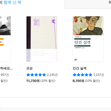
들이
함께 산 책
하세요...
모순
인간 실격
957건
2,145건
1,137건
 할인)
11,700
원
(10% 할인)
8,100
원
(10% 할인)