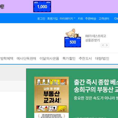
로그인
회원가입
마이페이지
카트
주문/배송
고객센터
Gl
름방학혜택
예사단독판매
이달의사은품
특가할인
추천도서
대량/법인