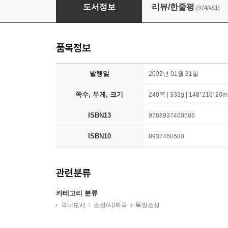
싯다르타
도서정보
리뷰/한줄평
(374/451)
품목정보
발행일
2002년 01월 31일
쪽수, 무게, 크기
240쪽 | 333g | 148*210*20
ISBN13
9788937460586
ISBN10
8937460580
관련분류
카테고리 분류
국내도서
소설/시/희곡
독일소설