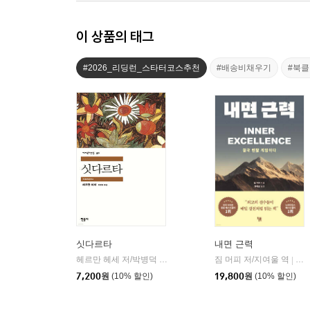
이 상품의 태그
#2026_리딩런_스타터코스추천
#배송비채우기
#북
싯다르타
내면 근력
헤르만 헤세 저/박병덕 역
민음사
짐 머피 저/지여울 역
윌북(
|
|
7,200
원
(10% 할인)
19,800
원
(10% 할인)