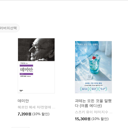
클러버의선택
데미안
괴테는 모든 것을 말했
다 (여름 에디션)
willbook)
헤르만 헤세 저/전영애 역
민음사
|
스즈키 유이 저/이지수 역
리프
|
7,200
원
(10% 할인)
15,300
원
(10% 할인)