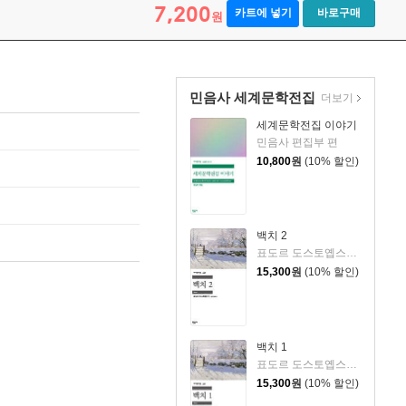
7,200
카트에 넣기
바로구매
원
민음사 세계문학전집
더보기
세계문학전집 이야기
민음사 편집부 편
10,800
원
(10% 할인)
백치 2
표도르 도스토옙스키 저/김연경 역
15,300
원
(10% 할인)
백치 1
표도르 도스토옙스키 저/김연경 역
15,300
원
(10% 할인)