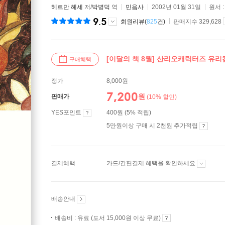
헤르만 헤세
저/
박병덕
역
민음사
2002년 01월 31일
원서 
9.5
회원리뷰(
825
건)
판매지수 329,628
[이달의 책 8월] 산리오캐릭터즈 유리컵
구매혜택
정가
8,000원
7,200
원
판매가
(10% 할인)
YES포인트
400원 (5% 적립)
5만원이상 구매 시 2천원 추가적립
결제혜택
카드/간편결제 혜택을 확인하세요
배송안내
배송비 : 유료 (도서 15,000원 이상 무료)