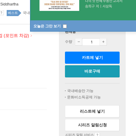
:
Siddhartha
국내도서 6위
국내도서 top20 12주
베스트
오늘은 그만 보기
판매중
 (포인트 차감)
수량
카트에 넣기
바로구매
국내배송만 가능
문화비소득공제 가능
리스트에 넣기
시리즈 알림신청
시리즈 알림 서비스