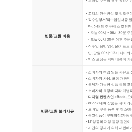
모바일 쿠폰의 경우 유효기간(
고객의 단순변심 및 착오구
직수입양서/직수입일서중 일
단, 아래의 주문/취소 조건인
오늘 00시 ~ 06시 30분 
반품/교환 비용
오늘 06시 30분 이후 주문
직수입 음반/영상물/기프트 
단, 당일 00시~13시 사이
박스 포장은 택배 배송이 가
소비자의 책임 있는 사유로 
소비자의 사용, 포장 개봉에 
복제가 가능한 상품 등의 포장을 
소비자의 요청에 따라 개별
디지털 컨텐츠인 eBook, 
eBook 대여 상품은 대여 기
모바일 쿠폰 등록 후 취소/환
반품/교환 불가사유
중고상품이 구매확정(자동 
LP상품의 재생 불량 원인이 기
시간의 경과에 의해 재판매가