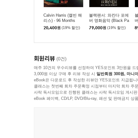
Calvin Harris (캘빈 해
블랙팬서: 와칸다 포에
블
리스) - 96 Months
버 영화음악 (Black Pa
버
nther: Wakanda Foreve
k
20,400
원
(19% 할인)
79,000
원
(19% 할인)
8
r Music From and Inspi
F
red By) [탄 아이스 컬
[
러 2LP]
회원리뷰
(0건)
매주 10건의 우수리뷰를 선정하여 YES포인트 3만원을 드
3,000원 이상 구매 후 리뷰 작성 시
일반회원 300원, 마니아
eBook은 다운로드 후 작성한 리뷰만 YES포인트 지급됩니
클래스는 첫번째 회차 주문확정 시점부터 마지막 회차 주문
사락 독서모임으로 진행된 클래스는 사락 독서모임 게시판
eBook 페이백, CD/LP, DVD/Blu-ray, 패션 및 판매금