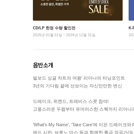
CD/LP 한정 수량 할인전
K
2026년 01월 01일 ~ 2026년 12월 31일
20
음반소개
빌보드 싱글 차트의 여왕’ 리아나의 터닝포인트
3년의 기다림 끝에 선보이는 자신만만한 변신
드레이크, 위켄드, 트래비스 스콧 참여!
고풍스러운 두왑부터 유머러스한 스웩까지 리아나의
‘What’s My Name’, ‘Take Care’에 이은 드레이크와
에드 시런, 브루노 마스 등과 함께한 특급 작곡가/프로듀서