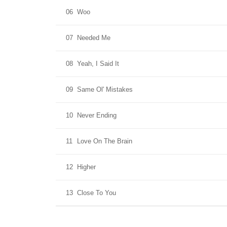
06
Woo
07
Needed Me
08
Yeah, I Said It
09
Same Ol' Mistakes
10
Never Ending
11
Love On The Brain
12
Higher
13
Close To You