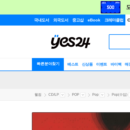
국내도서
외국도서
중고샵
eBook
크레마클럽
C
빠른분야찾기
베스트
신상품
이벤트
바이백
매
웰컴
CD/LP
POP
Pop
Pop(수입)