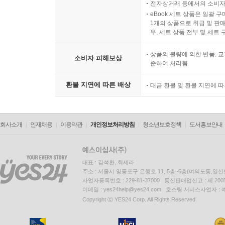
전자상거래 등에서의 소비자
eBook 세트 상품은 일괄 
1개의 상품으로 취급 및 판매
우, 세트 상품 전부 및 세트
상품의 불량에 의한 반품, 교
소비자 피해보상
준하여 처리됨
환불 지연에 따른 배상
대금 환불 및 환불 지연에 
회사소개
인재채용
이용약관
개인정보처리방침
청소년보호정책
도서홍보안내
대표 : 김석환, 최세라
주소 : 서울시 영등포구 은행로 11, 5층~6층(여의도동,일신
사업자등록번호 : 229-81-37000 통신판매업신고 : 제 200
이메일 : yes24help@yes24.com 호스팅 서비스사업자 :
Copyright ⓒ YES24 Corp. All Rights Reserved.