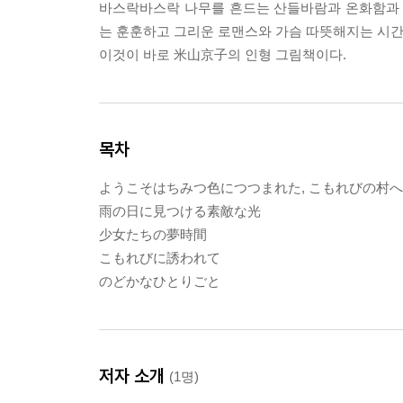
바스락바스락 나무를 흔드는 산들바람과 온화함과 
는 훈훈하고 그리운 로맨스와 가슴 따뜻해지는 시간이
이것이 바로 米山京子의 인형 그림책이다.
목차
ようこそはちみつ色につつまれた, こもれびの村へ
雨の日に見つける素敵な光
少女たちの夢時間
こもれびに誘われて
のどかなひとりごと
저자 소개
(1명)