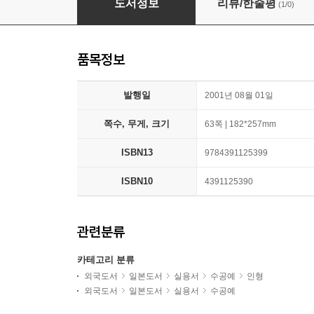
도서정보
리뷰/한줄평
(1/0)
품목정보
발행일
2001년 08월 01일
쪽수, 무게, 크기
63쪽 | 182*257mm
ISBN13
9784391125399
ISBN10
4391125390
관련분류
카테고리 분류
외국도서
일본도서
실용서
수공예
인형
외국도서
일본도서
실용서
수공예