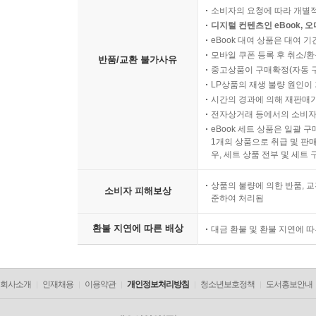
소비자의 요청에 따라 개별
디지털 컨텐츠인 eBook, 
eBook 대여 상품은 대여 기
모바일 쿠폰 등록 후 취소/환
반품/교환 불가사유
중고상품이 구매확정(자동 
LP상품의 재생 불량 원인이 기
시간의 경과에 의해 재판매가
전자상거래 등에서의 소비자
eBook 세트 상품은 일괄 
1개의 상품으로 취급 및 판매
우, 세트 상품 전부 및 세트
상품의 불량에 의한 반품, 교
소비자 피해보상
준하여 처리됨
환불 지연에 따른 배상
대금 환불 및 환불 지연에 
회사소개
인재채용
이용약관
개인정보처리방침
청소년보호정책
도서홍보안내