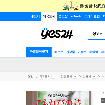
국내도서
외국도서
중고샵
eBook
크레마클럽
C
빠른분야찾기
베스트
신상품
이벤트
바이백
매
웰컴
외국도서
일본도서
실용서
수
소
직