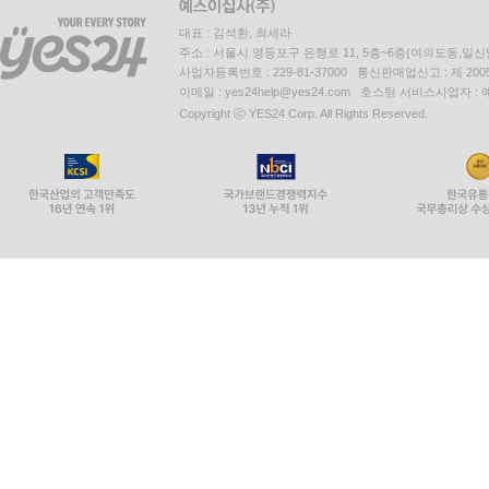
대표 : 김석환, 최세라
주소 : 서울시 영등포구 은행로 11, 5층~6층(여의도동,일신
사업자등록번호 : 229-81-37000 통신판매업신고 : 제 200
이메일 : yes24help@yes24.com 호스팅 서비스사업자 :
Copyright ⓒ YES24 Corp. All Rights Reserved.