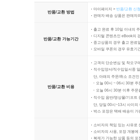
마이페이지 >
반품/교환 신청
반품/교환 방법
판매자 배송 상품은 판매자와
출고 완료 후 10일 이내의 
디지털 콘텐츠인 eBook의 
반품/교환 가능기간
중고상품의 경우 출고 완료일
모바일 쿠폰의 경우 유효기간(
고객의 단순변심 및 착오구
직수입양서/직수입일서중 일
단, 아래의 주문/취소 조건인
오늘 00시 ~ 06시 30분 
반품/교환 비용
오늘 06시 30분 이후 주문
직수입 음반/영상물/기프트 
단, 당일 00시~13시 사이
박스 포장은 택배 배송이 가
소비자의 책임 있는 사유로 
소비자의 사용, 포장 개봉에 
복제가 가능한 상품 등의 포장을 