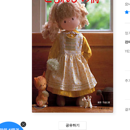
요
정
판
Y
추
결
공유하기