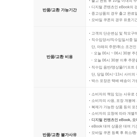
출고 완료 후 10일 이내의 
디지털 콘텐츠인 eBook의 
반품/교환 가능기간
중고상품의 경우 출고 완료일
모바일 쿠폰의 경우 유효기간(
고객의 단순변심 및 착오구
직수입양서/직수입일서중 일
단, 아래의 주문/취소 조건인
오늘 00시 ~ 06시 30분 
반품/교환 비용
오늘 06시 30분 이후 주문
직수입 음반/영상물/기프트 
단, 당일 00시~13시 사이
박스 포장은 택배 배송이 가
소비자의 책임 있는 사유로 
소비자의 사용, 포장 개봉에 
복제가 가능한 상품 등의 포장을 
소비자의 요청에 따라 개별
디지털 컨텐츠인 eBook, 
eBook 대여 상품은 대여 기
모바일 쿠폰 등록 후 취소/환
반품/교환 불가사유