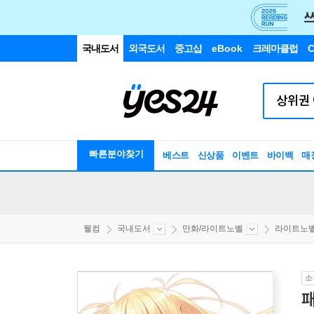
국내도서
외국도서
중고샵
eBook
크레마클럽
C
빠른분야찾기
베스트
신상품
이벤트
바이백
매
웰컴
국내도서
만화/라이트노벨
라이트노
소
패