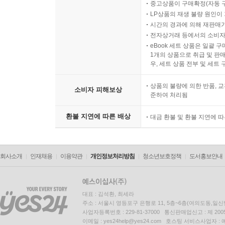
중고상품이 구매확정(자동 
LP상품의 재생 불량 원인이 기
시간의 경과에 의해 재판매가
전자상거래 등에서의 소비자
eBook 세트 상품은 일괄 
1개의 상품으로 취급 및 판매
우, 세트 상품 전부 및 세트
상품의 불량에 의한 반품, 교
소비자 피해보상
준하여 처리됨
환불 지연에 따른 배상
대금 환불 및 환불 지연에 
회사소개
인재채용
이용약관
개인정보처리방침
청소년보호정책
도서홍보안내
대표 : 김석환, 최세라
주소 : 서울시 영등포구 은행로 11, 5층~6층(여의도동,일신
사업자등록번호 : 229-81-37000 통신판매업신고 : 제 200
이메일 : yes24help@yes24.com 호스팅 서비스사업자 :