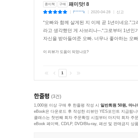
패미맛! 8
종이책
구매
f******k
2020-04-28
신고
|
|
|
“오빠와 함께 살게된 지 이제 곧 1년이네요.
라고 생각했던 게 사브리나--.“그로부터 1년인가
자신을 받아들여준 오빠. 너무나 좋아하는 오빠
이 리뷰가 도움이 되었나요?
1
한줄평
(3건)
1,000원 이상 구매 후 한줄평 작성 시
일반회원 50원, 마니
eBook은 다운로드 후 작성한 리뷰만 YES포인트 지급됩니
클래스는 첫번째 회차 주문확정 시점부터 마지막 회차 주문
eBook 페이백, CD/LP, DVD/Blu-ray, 패션 및 판매금