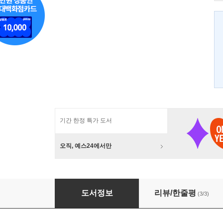
기간 한정 특가 도서
오직, 예스24에서만
패미맛! 8
도서정보
리뷰/한줄평
(3/3)