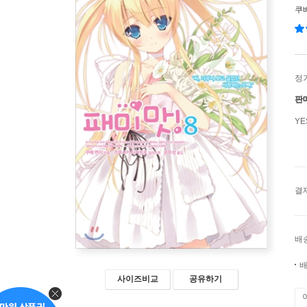
쿠
정
판
Y
결
배
배
사이즈비교
공유하기