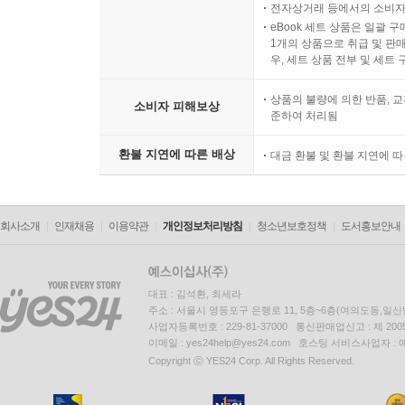
전자상거래 등에서의 소비자
eBook 세트 상품은 일괄 
1개의 상품으로 취급 및 판매
우, 세트 상품 전부 및 세트
상품의 불량에 의한 반품, 교
소비자 피해보상
준하여 처리됨
환불 지연에 따른 배상
대금 환불 및 환불 지연에 
회사소개
인재채용
이용약관
개인정보처리방침
청소년보호정책
도서홍보안내
대표 : 김석환, 최세라
주소 : 서울시 영등포구 은행로 11, 5층~6층(여의도동,일신
사업자등록번호 : 229-81-37000 통신판매업신고 : 제 200
이메일 : yes24help@yes24.com 호스팅 서비스사업자 :
Copyright ⓒ YES24 Corp. All Rights Reserved.