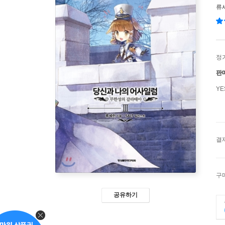
류
정
판
Y
결
구
공유하기