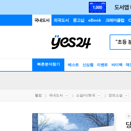
국내도서
외국도서
중고샵
eBook
크레마클럽
C
빠른분야찾기
베스트
신상품
이벤트
바이백
매
웰컴
국내도서
소설/시/희곡
장르소설
소
당