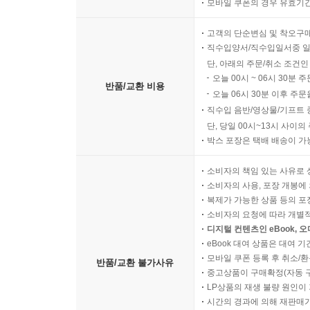
모바일 쿠폰의 경우 유효기간(
고객의 단순변심 및 착오구
직수입양서/직수입일서중 일
단, 아래의 주문/취소 조건인
오늘 00시 ~ 06시 30분 
반품/교환 비용
오늘 06시 30분 이후 주문
직수입 음반/영상물/기프트 
단, 당일 00시~13시 사이
박스 포장은 택배 배송이 가
소비자의 책임 있는 사유로 
소비자의 사용, 포장 개봉에 
복제가 가능한 상품 등의 포장을 
소비자의 요청에 따라 개별
디지털 컨텐츠인 eBook, 
eBook 대여 상품은 대여 기
모바일 쿠폰 등록 후 취소/환
반품/교환 불가사유
중고상품이 구매확정(자동 
LP상품의 재생 불량 원인이 기
시간의 경과에 의해 재판매가