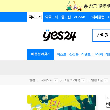
국내도서
외국도서
중고샵
eBook
크레마클럽
C
빠른분야찾기
베스트
신상품
이벤트
바이백
매
웰컴
국내도서
소설/시/희곡
일본소설
소