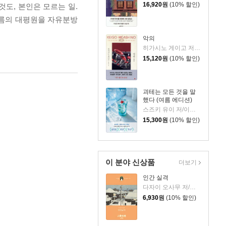
16,920
원
(10% 할인)
것도, 본인은 모르는 일.
이름의 대평원을 자유분방
악의
히가시노 게이고 저/양윤옥 역
15,120
원
(10% 할인)
괴테는 모든 것을 말
했다 (여름 에디션)
스즈키 유이 저/이지수 역
15,300
원
(10% 할인)
이 분야 신상품
더보기
인간 실격
다자이 오사무 저/김소영 역
6,930
원
(10% 할인)