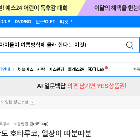
D/LP
DVD/BD
문구
/GIFT
티켓
독서유형검사
RBTI Lab
장안내
채널예스
사락
예스펀딩
클래스24
독서유형검사
여
AI 일문백답
의견 남기면 YES상품권!
일본 장편소설
노블엔진 팝(NE pop)
득공제
반도 호타루코, 일상이 따분따분