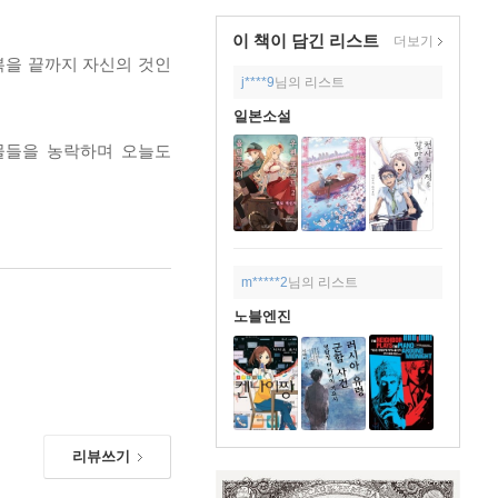
이 책이 담긴
리스트
더보기
복을 끝까지 자신의 것인
j****9
님의 리스트
일본소설
물들을 농락하며 오늘도
m*****2
님의 리스트
노블엔진
리뷰쓰기