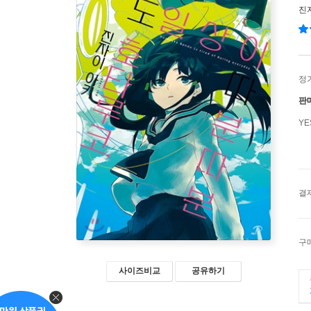
진
정
판
Y
결
구
사이즈비교
공유하기