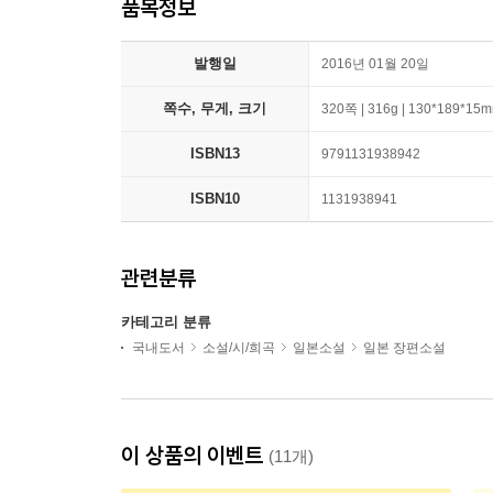
품목정보
발행일
2016년 01월 20일
쪽수, 무게, 크기
320쪽 | 316g | 130*189*15
ISBN13
9791131938942
ISBN10
1131938941
관련분류
카테고리 분류
국내도서
소설/시/희곡
일본소설
일본 장편소설
이 상품의 이벤트
(11개)