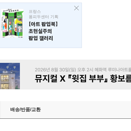
프랑스
퐁피두센터 기획
[아트 팝업북]
초현실주의
팝업 갤러리
배송/반품/교환