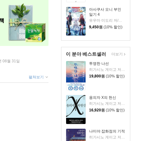
아사쿠사 오니 부인
일기 4
유우마 미도리 저/아야토키 그림/송재희 역
9,450
원
(10% 할인)
이 분야 베스트셀러
더보기
년 08월 31일
투명한 나선
히가시노 게이고 저/김선영 역
19,800
원
(10% 할인)
펼쳐보기
용의자 X의 헌신
히가시노 게이고 저/양억관 역
16,920
원
(10% 할인)
나미야 잡화점의 기적
히가시노 게이고 저/양윤옥 역