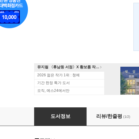
뮤지컬 〈휴남동 서점〉X 황보름 작가 북토크
2026 젊은 작가 1위 : 청예
기간 한정 특가 도서
오직, 예스24에서만
반도 호타루코, 일상이 따분따분
도서정보
리뷰/한줄평
(1/2)