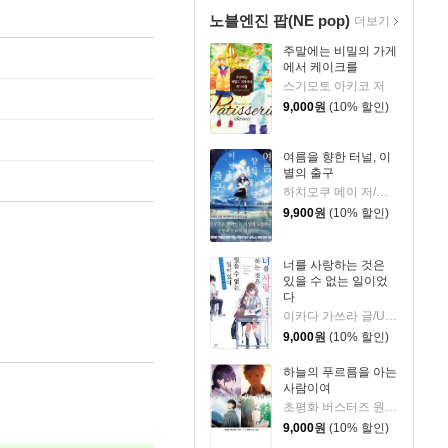
노블엔진 팝(NE pop)
더보기
주말에는 비밀의 가게
에서 케이크를
스기모토 아키코 저
9,000
원
(10% 할인)
여름을 향한 터널, 이
별의 출구
하치모쿠 메이 저/쿳카 그림/한호성 역
9,900
원
(10% 할인)
너를 사랑하는 것은
있을 수 없는 일이었
다
이카다 가쓰라 글/U35 그림/김봄 역
9,000
원
(10% 할인)
하늘의 푸르름을 아는
사람이여
초평화 버스터즈 원저/누카가 미오 저
9,000
원
(10% 할인)