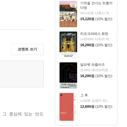
기억을 건너는 트릉카
다방
야기사와 사토시 저/임희선 역
15,120
원
(10% 할인)
히포크라테스 회한
나카야마 시치리 저/민경욱 역
16,200
원
(10% 할인)
코멘트 쓰기
알파벳 퍼즐러즈
오야마 세이이치로 저/김은모 역
16,200
원
(10% 할인)
그 후
나쓰메 소세키 저/고미야 도요타카 해설/박현석 역
12,600
원
(10% 할인)
 그 중심에 있는 반도