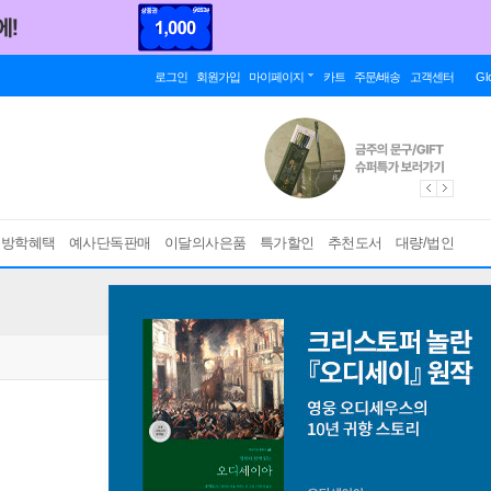
로그인
회원가입
마이페이지
카트
주문/배송
고객센터
Gl
름방학혜택
예사단독판매
이달의사은품
특가할인
추천도서
대량/법인