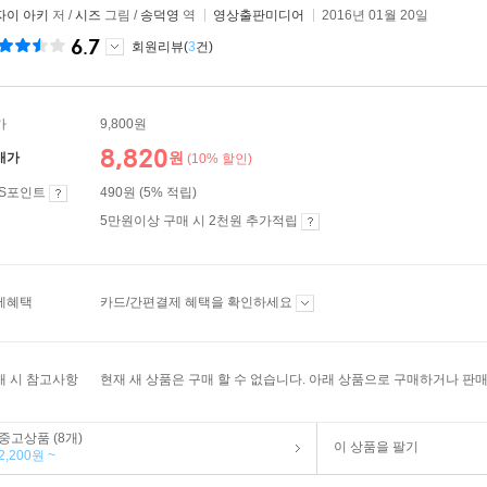
자이 아키
저 /
시즈
그림 /
송덕영
역
영상출판미디어
2016년 01월 20일
6.7
회원리뷰(
3
건)
가
9,800원
8,820
원
매가
(10% 할인)
ES포인트
490원 (5% 적립)
5만원이상 구매 시 2천원 추가적립
제혜택
카드/간편결제 혜택을 확인하세요
매 시 참고사항
현재 새 상품은 구매 할 수 없습니다. 아래 상품으로 구매하거나 판매
중고상품 (8개)
이 상품을 팔기
2,200원 ~