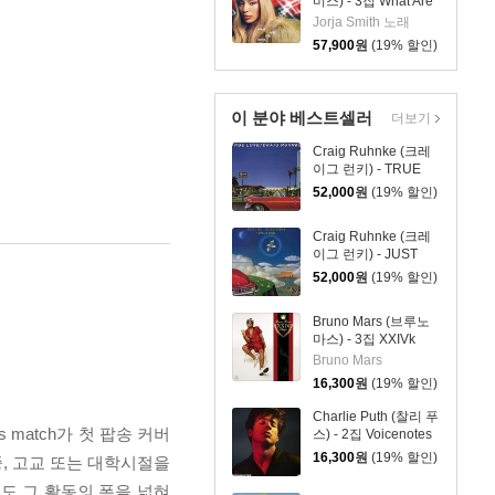
미스) - 3집 What Are
The Odds [심플 바이
Jorja Smith 노래
올렛 컬러 LP]
57,900
원
(19% 할인)
이 분야 베스트셀러
더보기
Craig Ruhnke (크레
이그 런키) - TRUE
LOVE [LP]
52,000
원
(19% 할인)
Craig Ruhnke (크레
이그 런키) - JUST
LIKE THE OLD
52,000
원
(19% 할인)
TIMES [LP]
Bruno Mars (브루노
마스) - 3집 XXIVk
Magic (24K 매직)
Bruno Mars
16,300
원
(19% 할인)
Charlie Puth (찰리 푸
match가 첫 팝송 커버
스) - 2집 Voicenotes
16,300
원
(19% 할인)
0년대에 중, 고교 또는 대학시절을
도 그 활동의 폭을 넓혀