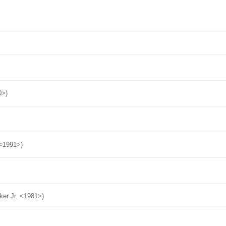
0>)
 <1991>)
er Jr. <1981>)