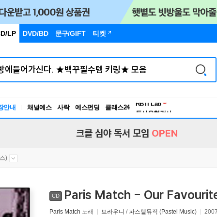
D/LP
DVD/BD
문구
/GIFT
티켓
독서유형검사
RBTI Lab
장안내
채널예스
사락
예스펀딩
클래스24
독서유형검사
크클 심야 독서 모임
OPEN
스)
Paris Match - Our Favourit
CD
Paris Match
노래
브라우니
/
파스텔뮤직 (Pastel Music)
200