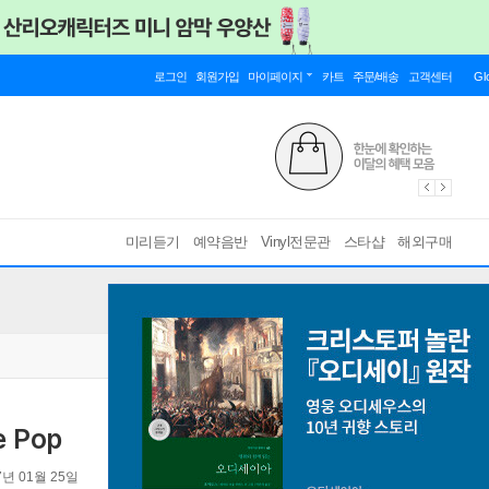
로그인
회원가입
마이페이지
카트
주문/배송
고객센터
Gl
미리듣기
예약음반
Vinyl전문관
스타샵
해외구매
e Pop
7년 01월 25일