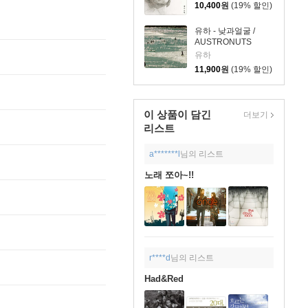
10,400
원
(19% 할인)
유하 - 낮과얼굴 /
AUSTRONUTS
유하
11,900
원
(19% 할인)
이 상품이 담긴
더보기
리스트
a*******l
님의 리스트
노래 쪼아~!!
r****d
님의 리스트
Had&Red