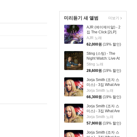
미리듣기 새 앨범
더보기
AJR (에이제이알) - 2
집 The Click [2LP]
AJR 노래
62,000
원
(19% 할인)
Sting (스팅) - The
Night Watch: Live At
The Rijksmuseum
Sting 노래
28,600
원
(19% 할인)
Jorja Smith (조자 스
미스) - 3집 What Are
The Odds [스플래터
Jorja Smith 노래
컬러 LP]
66,300
원
(19% 할인)
Jorja Smith (조자 스
미스) - 3집 What Are
The Odds [심플 오렌
Jorja Smith 노래
지 컬러 LP]
57,900
원
(19% 할인)
Jorja Smith (조자 스