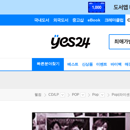
국내도서
외국도서
중고샵
eBook
크레마클럽
C
빠른분야찾기
베스트
신상품
이벤트
바이백
매
웰컴
CD/LP
POP
Pop
Pop(라이센