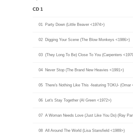
CD 1
01
Party Down (Little Beaver <1974>)
02
Digging Your Scene (The Blow Monkeys <1986>)
03
(They Long To Be) Close To You (Carpenters <197
04
Never Stop (The Brand New Heavies <1991>)
05
There's Nothing Like This -featuring TOKU- (Omar
06
Let's Stay Together (Al Green <1972>)
07
A Woman Needs Love (Just Like You Do) (Ray Park
08
All Around The World (Lisa Stansfield <1989>)