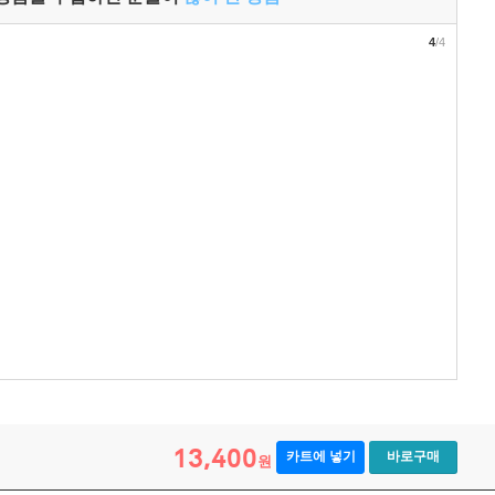
4
/4
13,400
카트에 넣기
바로구매
원