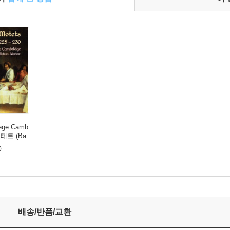
llege Camb
모테트 (Ba
5-230)
)
배송/반품/교환