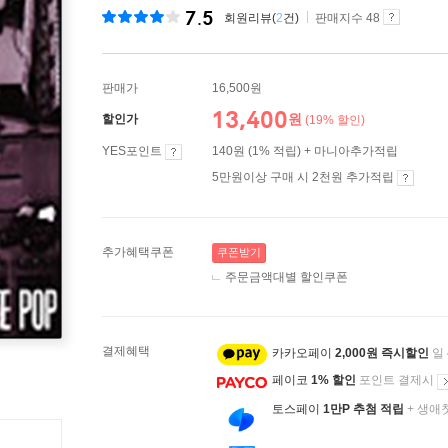
7.5
회원리뷰(
2
건)
판매지수 48
판매가
16,500원
13,400
원
할인가
(19% 할인)
YES포인트
140원 (1% 적립) + 마니아추가적립
5만원이상 구매 시 2천원 추가적립
추가혜택쿠폰
쿠폰받기
주문금액대별 할인쿠폰
결제혜택
카카오페이
2,000원 즉시할인
일
페이코
1% 할인
포인트 결제시
토스페이
1만P 추첨 적립
+ 생애