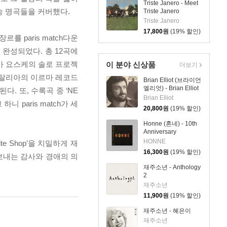
Triste Janero - Meet
 팝송 명곡들을 커버했다.
Triste Janero
Triste Janero
17,800
원
(19% 할인)
 paris match다운
 완성되었다. 총 12곡에
마 요스케의 솔로 프로젝
이 분야 신상품
더보기
의 커버와 이탈리아의 이르마 레코드
Brian Elliot (브라이언
엘리엇) - Brian Elliot
. 또, 수록곡 중 ‘NE
Brian Elliot
 paris match가 세
20,800
원
(19% 할인)
Honne (혼네) - 10th
Anniversary
Compilation
HONNE
te Shop’을 치밀하게 재
[HONNE – 10]
16,300
원
(19% 할인)
보내는 감사와 경애의 의
재주소년 - Anthology
2
재주소년
11,900
원
(19% 할인)
재주소년 - 혜은이
재주소년