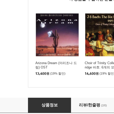
Arizona Dream (아리조나 드
Choir of Trinity Co
림) OST
ridge 바흐: 6개의 
ch: Motets, BWV22
13,400
원
(19% 할인)
14,600
원
(19% 할인
Paris Match - Our Favourite Pop
상품정보
리뷰/한줄평
(2/0)