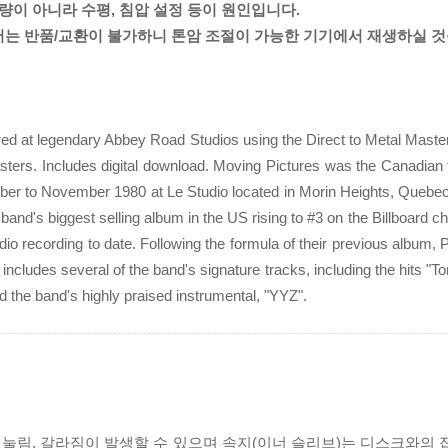
량이 아니라 수평, 침압 설정 등이 원인입니다.
서는 반품/교환이 불가하니 톤암 조절이 가능한 기기에서 재생하실 
ed at legendary Abbey Road Studios using the Direct to Metal Maste
asters. Includes digital download. Moving Pictures was the Canadian t
ober to November 1980 at Le Studio located in Morin Heights, Quebe
nd's biggest selling album in the US rising to #3 on the Billboard c
io recording to date. Following the formula of their previous album
 includes several of the band's signature tracks, including the hits "
d the band's highly praised instrumental, "YYZ".
리 눌림, 갈라짐이 발생할 수 있으며 속지(이너 슬리브)는 디스크와의