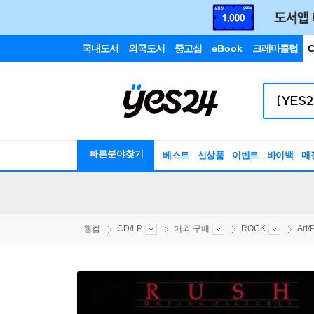
국내도서
외국도서
중고샵
eBook
크레마클럽
C
빠른분야찾기
베스트
신상품
이벤트
바이백
매
웰컴
CD/LP
해외 구매
ROCK
Art/