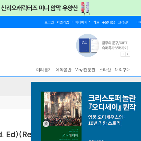
로그인
회원가입
마이페이지
카트
주문/배송
고객센터
Gl
미리듣기
예약음반
Vinyl전문관
스타샵
해외구매
td. Ed)(Remastered)(Super Analog)