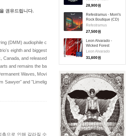
28,900
원
것을 권유드립니다.
Refestramus - Morri's
Rock Boutique (CD)
Refestramus
27,500
원
Leon Alvarado -
ring (DMM) audiophile c
Wicked Forest
rio's eighth and biggest
(Digipack)(CD)
Leon Alvarado
c, Canada, and released
31,600
원
harts and remains the ba
, Permanent Waves, Movi
Tom Sawyer" and "Limelig
 접촉으로 인해 갈라질 수