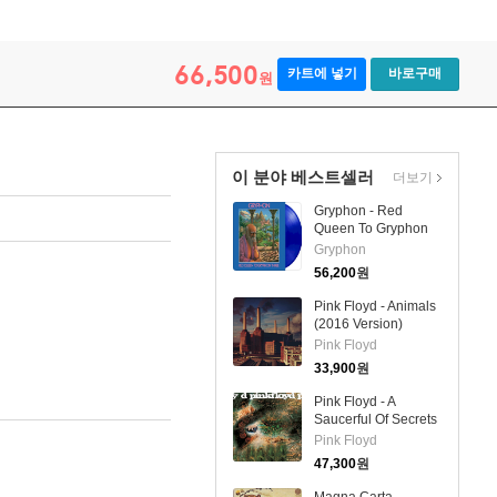
66,500
카트에 넣기
바로구매
원
이 분야 베스트셀러
더보기
Gryphon - Red
Queen To Gryphon
Three (Ltd)(180g)
Gryphon
(Blue Vinyl)(LP)
56,200
원
Pink Floyd - Animals
(2016 Version)
(Digisleeve)(CD)
Pink Floyd
33,900
원
Pink Floyd - A
Saucerful Of Secrets
(Remastered)(Mono
Pink Floyd
Mix)(180G)(LP)
47,300
원