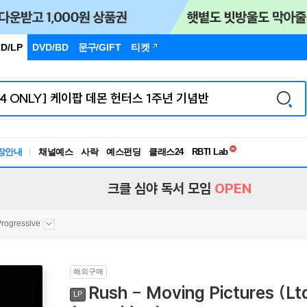
D/LP
DVD/BD
문구
/GIFT
티켓
독서유형검사
RBTI Lab
장안내
채널예스
사락
예스펀딩
클래스24
독서유형검사
크클 심야 독서 모임
OPEN
Progressive
해외구매
Rush - Moving Pictures (L
LP