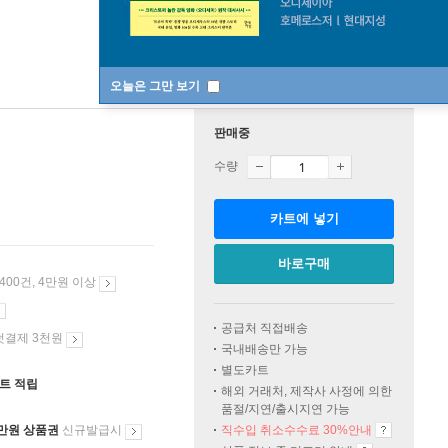
오늘은 그만 보기
판매중
수량
카트에 넣기
바로구매
 400건, 4만원 이상
공급처 직접배송
첫결제 3천원
국내배송만 가능
별도카트
인트 적립
해외 거래처, 제작사 사정에 의한
품절/지연/출시지연 가능
만원 상품권
신규발급시
직수입 취소수수료 30%안내