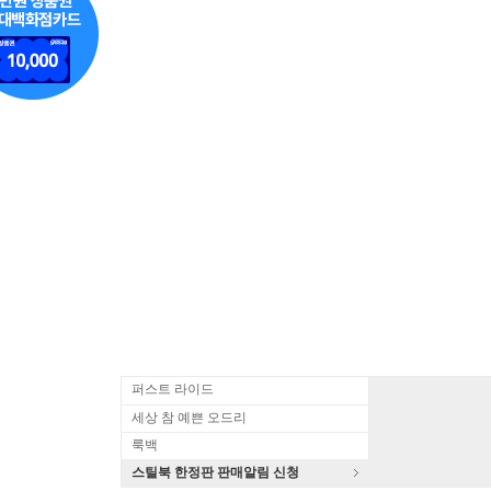
퍼스트 라이드
세상 참 예쁜 오드리
룩백
스틸북 한정판 판매알림 신청