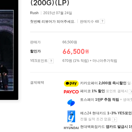
(200G)(LP)
Rush
2015년 07월 24일
첫번째 리뷰어가 되어주세요.
판매지수 48
판매가
66,500원
66,500
원
할인가
YES포인트
670원 (1% 적립) + 마니아추가적립
결제혜택
카카오페이
2,000원 즉시할인
일
페이코
1% 할인
포인트 결제시
토스페이
1만P 추첨 적립
+ 생애
예스24 현대카드
1~3% YES포
전월 실적 조건 없음
현대백화점카드
앱카드 발급시 1