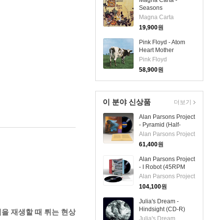
Magna Carta -
Seasons
(Remastered)(Ltd.
Magna Carta
Ed)(일본반)(CD)
19,900
원
Pink Floyd - Atom
Heart Mother
(Gatefold Cover)
Pink Floyd
(180G)(2LP)
58,900
원
이 분야 신상품
더보기
Alan Parsons Project
- Pyramid (Half-
Speed Remaster)
Alan Parsons Project
(180g LP)
61,400
원
Alan Parsons Project
- I Robot (45RPM
Audiophile Edition)
Alan Parsons Project
(180g 2LP)
104,100
원
Julia's Dream -
Hindsight (CD-R)
랙을 재생할 때 튀는 현상
Julia's Dream