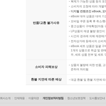
복제가 가능한 상품 등의 포장을 
소비자의 요청에 따라 개별
디지털 컨텐츠인 eBook, 
eBook 대여 상품은 대여 기
모바일 쿠폰 등록 후 취소/환
반품/교환 불가사유
중고상품이 구매확정(자동 
LP상품의 재생 불량 원인이 기
시간의 경과에 의해 재판매가
전자상거래 등에서의 소비자
eBook 세트 상품은 일괄 
1개의 상품으로 취급 및 판매
우, 세트 상품 전부 및 세트
상품의 불량에 의한 반품, 교
소비자 피해보상
준하여 처리됨
환불 지연에 따른 배상
대금 환불 및 환불 지연에 
회사소개
인재채용
이용약관
개인정보처리방침
청소년보호정책
도서홍보안내