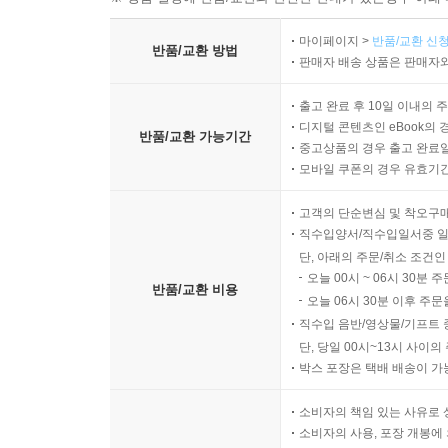
마이페이지 >
반품/교환 신청
반품/교환 방법
판매자 배송 상품은 판매자와
출고 완료 후 10일 이내의 
디지털 콘텐츠인 eBook의 
반품/교환 가능기간
중고상품의 경우 출고 완료일
모바일 쿠폰의 경우 유효기간(
고객의 단순변심 및 착오구
직수입양서/직수입일서중 일
단, 아래의 주문/취소 조건인
오늘 00시 ~ 06시 30분 
반품/교환 비용
오늘 06시 30분 이후 주문
직수입 음반/영상물/기프트 
단, 당일 00시~13시 사이
박스 포장은 택배 배송이 가
소비자의 책임 있는 사유로 
소비자의 사용, 포장 개봉에 