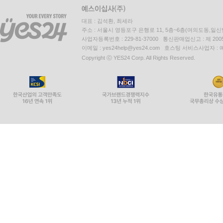
대표 : 김석환, 최세라
주소 : 서울시 영등포구 은행로 11, 5층~6층(여의도동,일신
사업자등록번호 : 229-81-37000 통신판매업신고 : 제 200
이메일 : yes24help@yes24.com 호스팅 서비스사업자 :
Copyright ⓒ YES24 Corp. All Rights Reserved.