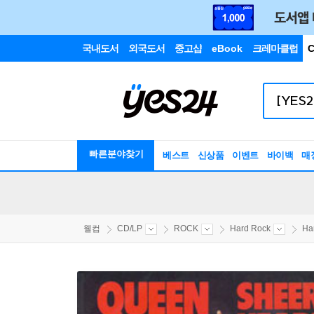
국내도서
외국도서
중고샵
eBook
크레마클럽
C
빠른분야찾기
베스트
신상품
이벤트
바이백
매
웰컴
CD/LP
ROCK
Hard Rock
Ha