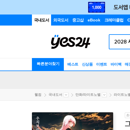
국내도서
외국도서
중고샵
eBook
크레마클럽
C
빠른분야찾기
베스트
신상품
이벤트
바이백
매
웰컴
국내도서
만화/라이트노벨
라이트노
소