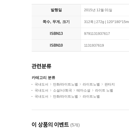
발행일
2015년 12월 01일
쪽수, 무게, 크기
312쪽 | 272g | 120*180*15
ISBN13
9791131937617
ISBN10
1131937619
관련분류
카테고리 분류
국내도서
만화/라이트노벨
라이트노벨
판타지
국내도서
소설/시/희곡
테마소설
라이트 노벨
국내도서
만화/라이트노벨
라이트노벨
이 상품의 이벤트
(5개)