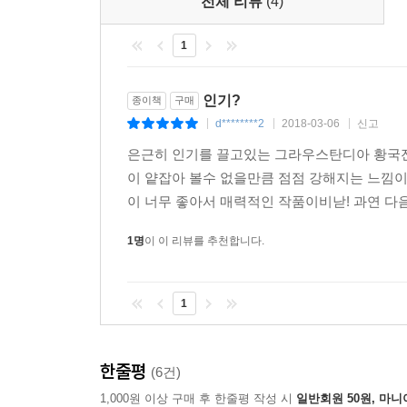
전체 리뷰
(4)
1
인기?
종이책
구매
d********2
2018-03-06
신고
|
|
|
은근히 인기를 끌고있는 그라우스탄디아 황국전
이 얕잡아 볼수 없을만큼 점점 강해지는 느낌이
이 너무 좋아서 매력적인 작품이비낟! 과연 다
1명
이 이 리뷰를 추천합니다.
1
한줄평
(6건)
1,000원 이상 구매 후 한줄평 작성 시
일반회원 50원, 마니