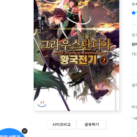
우
정
판
Y
결
배
배
사이즈비교
공유하기