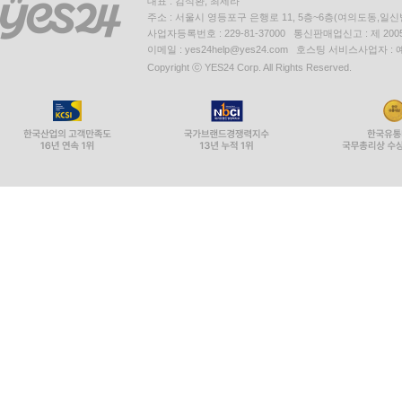
대표 : 김석환, 최세라
주소 : 서울시 영등포구 은행로 11, 5층~6층(여의도동,일신
사업자등록번호 : 229-81-37000 통신판매업신고 : 제 200
이메일 : yes24help@yes24.com 호스팅 서비스사업자 :
Copyright ⓒ YES24 Corp. All Rights Reserved.