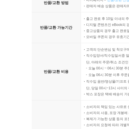
마이페이지 >
반품/교환 신청
반품/교환 방법
판매자 배송 상품은 판매자와
출고 완료 후 10일 이내의 
디지털 콘텐츠인 eBook의 
반품/교환 가능기간
중고상품의 경우 출고 완료일
모바일 쿠폰의 경우 유효기간(
고객의 단순변심 및 착오구
직수입양서/직수입일서중 일
단, 아래의 주문/취소 조건인
오늘 00시 ~ 06시 30분 
반품/교환 비용
오늘 06시 30분 이후 주문
직수입 음반/영상물/기프트 
단, 당일 00시~13시 사이
박스 포장은 택배 배송이 가
소비자의 책임 있는 사유로 
소비자의 사용, 포장 개봉에 
복제가 가능한 상품 등의 포장을 
소비자의 요청에 따라 개별