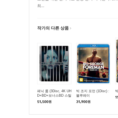
최...
작가의 다른 상품
패닉 룸 (3Disc, 4K UH
빅 조지 포먼 (1Disc) :
빅
D+BD+보너스BD 스틸
블루레이
1
북 한정판) : 블루레이
51,500
원
31,900
원