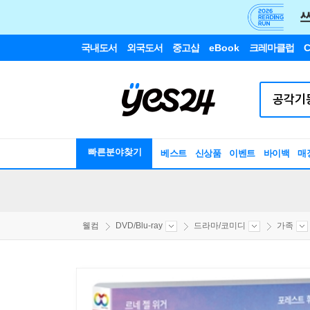
국내도서
외국도서
중고샵
eBook
크레마클럽
C
빠른분야찾기
베스트
신상품
이벤트
바이백
매
웰컴
DVD/Blu-ray
드라마/코미디
가족