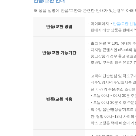
반품/교환 안내
※ 상품 설명에 반품/교환과 관련한 안내가 있는경우 아래 
마이페이지 >
반품/교환 신청
반품/교환 방법
판매자 배송 상품은 판매자와
출고 완료 후 10일 이내의 
디지털 콘텐츠인 eBook의 
반품/교환 가능기간
중고상품의 경우 출고 완료일
모바일 쿠폰의 경우 유효기간(
고객의 단순변심 및 착오구
직수입양서/직수입일서중 일
단, 아래의 주문/취소 조건인
오늘 00시 ~ 06시 30분 
반품/교환 비용
오늘 06시 30분 이후 주문
직수입 음반/영상물/기프트 
단, 당일 00시~13시 사이
박스 포장은 택배 배송이 가