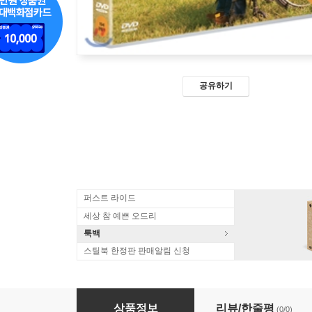
공유하기
퍼스트 라이드
세상 참 예쁜 오드리
룩백
스틸북 한정판 판매알림 신청
마이 러브 송
상품정보
리뷰/한줄평
(0/0)