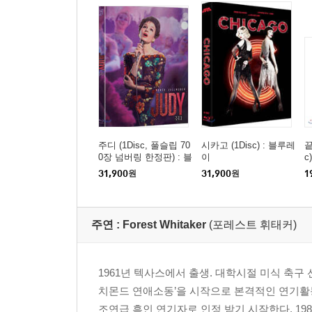
주디 (1Disc, 풀슬립 70
시카고 (1Disc) : 블루레
끝
0장 넘버링 한정판) : 블
이
c)
루레이
31,900
원
31,900
원
1
주연 :
Forest Whitaker
(포레스트 휘태커)
1961년 텍사스에서 출생. 대학시절 미식 축구 
치몬드 연애소동’을 시작으로 본격적인 연기활동을 
조연급 흑인 연기자로 인정 받기 시작한다. 19