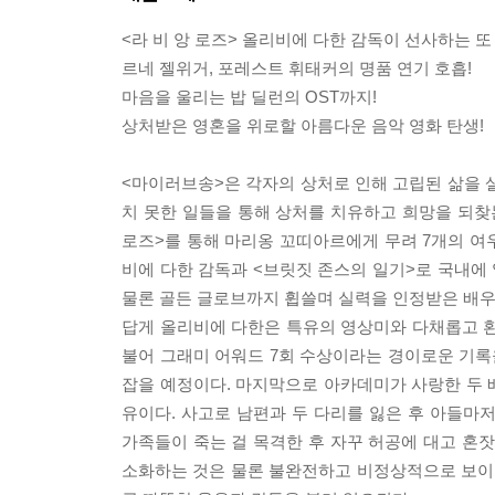
<라 비 앙 로즈> 올리비에 다한 감독이 선사하는 또
르네 젤위거, 포레스트 휘태커의 명품 연기 호흡!
마음을 울리는 밥 딜런의 OST까지!
상처받은 영혼을 위로할 아름다운 음악 영화 탄생!
<마이러브송>은 각자의 상처로 인해 고립된 삶을 살
치 못한 일들을 통해 상처를 치유하고 희망을 되찾는
로즈>를 통해 마리옹 꼬띠아르에게 무려 7개의 여
비에 다한 감독과 <브릿짓 존스의 일기>로 국내에 
물론 골든 글로브까지 휩쓸며 실력을 인정받은 배우 
답게 올리비에 다한은 특유의 영상미와 다채롭고 환
불어 그래미 어워드 7회 수상이라는 경이로운 기록을
잡을 예정이다. 마지막으로 아카데미가 사랑한 두 
유이다. 사고로 남편과 두 다리를 잃은 후 아들마
가족들이 죽는 걸 목격한 후 자꾸 허공에 대고 혼잣
소화하는 것은 물론 불완전하고 비정상적으로 보이