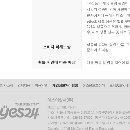
LP상품의 재생 불량 원인이 기
시간의 경과에 의해 재판매가
전자상거래 등에서의 소비자
eBook 세트 상품은 일괄 
1개의 상품으로 취급 및 판매
우, 세트 상품 전부 및 세트
상품의 불량에 의한 반품, 교
소비자 피해보상
준하여 처리됨
환불 지연에 따른 배상
대금 환불 및 환불 지연에 
회사소개
인재채용
이용약관
개인정보처리방침
청소년보호정책
도서홍보안내
대표 : 김석환, 최세라
주소 : 서울시 영등포구 은행로 11, 5층~6층(여의도동,일신
사업자등록번호 : 229-81-37000 통신판매업신고 : 제 200
이메일 : yes24help@yes24.com 호스팅 서비스사업자 :
Copyright ⓒ YES24 Corp. All Rights Reserved.