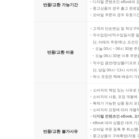
디지털 콘텐츠인 eBook의 
반품/교환 가능기간
중고상품의 경우 출고 완료일
모바일 쿠폰의 경우 유효기간(
고객의 단순변심 및 착오구
직수입양서/직수입일서중 일
단, 아래의 주문/취소 조건인
오늘 00시 ~ 06시 30분 
반품/교환 비용
오늘 06시 30분 이후 주문
직수입 음반/영상물/기프트 
단, 당일 00시~13시 사이
박스 포장은 택배 배송이 가
소비자의 책임 있는 사유로 
소비자의 사용, 포장 개봉에 
복제가 가능한 상품 등의 포장을 
소비자의 요청에 따라 개별
디지털 컨텐츠인 eBook, 
eBook 대여 상품은 대여 기
모바일 쿠폰 등록 후 취소/환
반품/교환 불가사유
중고상품이 구매확정(자동 