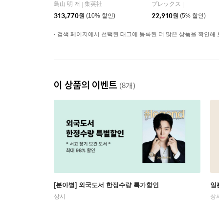
ox
ルZ 孫悟空(ス-パ-サイ
鳥山 明 저
集英社
プレックス
|
|
ヤ人)
313,770
원
(10% 할인)
22,910
원
(5% 할인)
검색 페이지에서 선택된 태그에 등록된 더 많은 상품을 확인해 
이 상품의 이벤트
(8개)
[분야별] 외국도서 한정수량 특가할인
일
상시
상