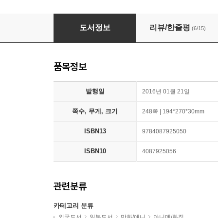
30th ANNIVERSARY ドラゴンボ-ル 超史集 SU
도서정보
리뷰/한줄평
(6/15)
품목정보
발행일
2016년 01월 21일
쪽수, 무게, 크기
248쪽 | 194*270*30mm
ISBN13
9784087925050
ISBN10
4087925056
관련분류
카테고리 분류
외국도서
일본도서
만화/애니
아니메/화집