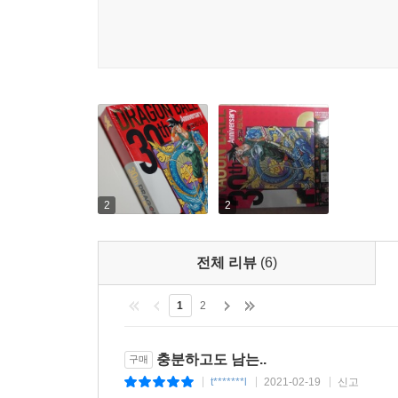
2
2
전체 리뷰
(6)
1
2
충분하고도 남는..
구매
t*******l
2021-02-19
신고
|
|
|