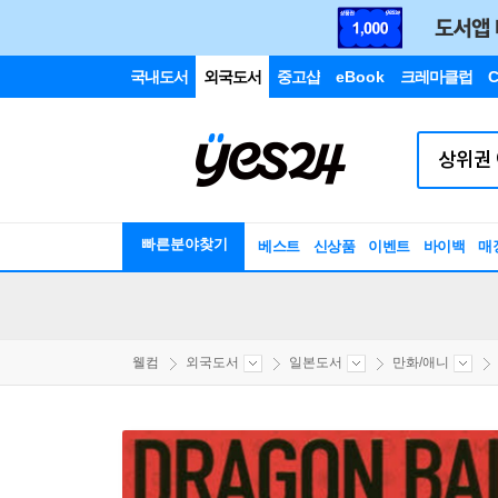
국내도서
외국도서
중고샵
eBook
크레마클럽
C
빠른분야찾기
베스트
신상품
이벤트
바이백
매
웰컴
외국도서
일본도서
만화/애니