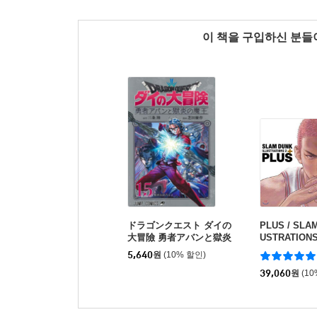
이 책을 구입하신 분
ドラゴンクエスト ダイの
PLUS / SLA
大冒險 勇者アバンと獄炎
USTRATIONS
の魔王 15
5,640
원
(10% 할인)
39,060
원
(1