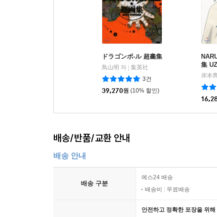
ドラゴンボ-ル 超畵集
NAR
集 U
鳥山明 저
集英社
|
岸本齊
3건
39,270
원
(10% 할인)
16,2
배송/반품/교환 안내
배송 안내
예스24 배송
배송 구분
배송비 : 무료배송
안전하고 정확한 포장을 위해 