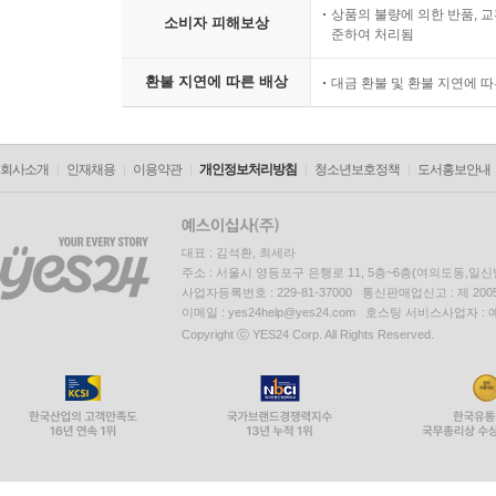
상품의 불량에 의한 반품, 교
소비자 피해보상
준하여 처리됨
환불 지연에 따른 배상
대금 환불 및 환불 지연에 
회사소개
인재채용
이용약관
개인정보처리방침
청소년보호정책
도서홍보안내
대표 : 김석환, 최세라
주소 : 서울시 영등포구 은행로 11, 5층~6층(여의도동,일신
사업자등록번호 : 229-81-37000 통신판매업신고 : 제 200
이메일 : yes24help@yes24.com 호스팅 서비스사업자 :
Copyright ⓒ YES24 Corp. All Rights Reserved.