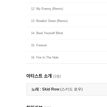
12
My Enemy (Remix)
13
Breakin' Down (Remix)
14
Beat Yourself Blind
15
Forever
16
Fire In The Hole
아티스트 소개
(1명)
노래 :
Skid Row
(스키드 로우)