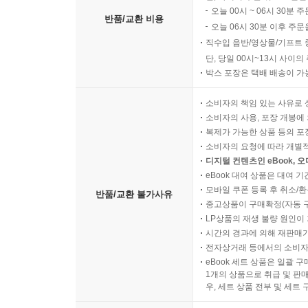
오늘 00시 ~ 06시 30분 
반품/교환 비용
오늘 06시 30분 이후 주문
직수입 음반/영상물/기프트 
단, 당일 00시~13시 사이
박스 포장은 택배 배송이 가
소비자의 책임 있는 사유로 
소비자의 사용, 포장 개봉에 
복제가 가능한 상품 등의 포장을 
소비자의 요청에 따라 개별
디지털 컨텐츠인 eBook, 
eBook 대여 상품은 대여 기
모바일 쿠폰 등록 후 취소/환
반품/교환 불가사유
중고상품이 구매확정(자동 
LP상품의 재생 불량 원인이 기
시간의 경과에 의해 재판매가
전자상거래 등에서의 소비자
eBook 세트 상품은 일괄 
1개의 상품으로 취급 및 판매
우, 세트 상품 전부 및 세트