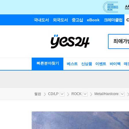
국내도서
외국도서
중고샵
eBook
크레마클럽
C
빠른분야찾기
베스트
신상품
이벤트
바이백
매
웰컴
CD/LP
ROCK
Metal/Hardcore