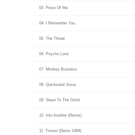
03
Piece Of Me
04
I Remember You
05
The Threat
06
Psycho Love
07
Monkey Business
08
Quicksand Jesus
09
Slave To The Grind
10
Into Another (Remix)
11
Frozen (Demo 1994)