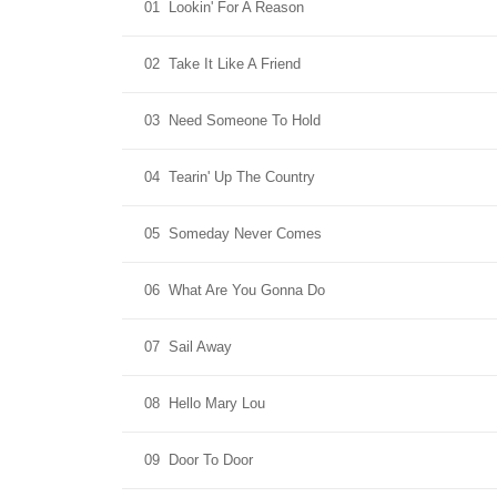
01
Lookin' For A Reason
02
Take It Like A Friend
03
Need Someone To Hold
04
Tearin' Up The Country
05
Someday Never Comes
06
What Are You Gonna Do
07
Sail Away
08
Hello Mary Lou
09
Door To Door