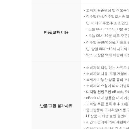
고객의 단순변심 및 착오구
직수입양서/직수입일서중 일
단, 아래의 주문/취소 조건인
오늘 00시 ~ 06시 30분 
반품/교환 비용
오늘 06시 30분 이후 주문
직수입 음반/영상물/기프트 
단, 당일 00시~13시 사이
박스 포장은 택배 배송이 가
소비자의 책임 있는 사유로 
소비자의 사용, 포장 개봉에 
복제가 가능한 상품 등의 포장을 
소비자의 요청에 따라 개별
디지털 컨텐츠인 eBook, 
eBook 대여 상품은 대여 기
모바일 쿠폰 등록 후 취소/환
반품/교환 불가사유
중고상품이 구매확정(자동 
LP상품의 재생 불량 원인이 기
시간의 경과에 의해 재판매가
전자상거래 등에서의 소비자