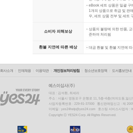
eBook 세트 상품은 일괄 
1개의 상품으로 취급 및 판매
우, 세트 상품 전부 및 세트
상품의 불량에 의한 반품, 교
소비자 피해보상
준하여 처리됨
환불 지연에 따른 배상
대금 환불 및 환불 지연에 
회사소개
인재채용
이용약관
개인정보처리방침
청소년보호정책
도서홍보안내
대표 : 김석환, 최세라
주소 : 서울시 영등포구 은행로 11, 5층~6층(여의도동,일신
사업자등록번호 : 229-81-37000 통신판매업신고 : 제 200
이메일 : yes24help@yes24.com 호스팅 서비스사업자 :
Copyright ⓒ YES24 Corp. All Rights Reserved.