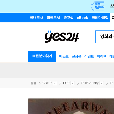
국내도서
외국도서
중고샵
eBook
크레마클럽
C
빠른분야찾기
베스트
신상품
이벤트
바이백
매
웰컴
CD/LP
POP
Folk/Country
Fo