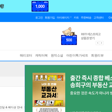
로그인
회원가입
마이페이지
카트
주문/배송
고객센터
Gl
해리포터
캐릭터북
원작소설
어린이특가세트
회원리뷰
인딩 & 에디션 안내