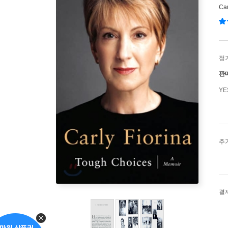
Car
정
판
Y
추
결