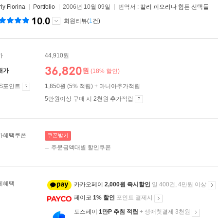
ly Fiorina
Portfolio
2006년 10월 09일
번역서 :
칼리 피오리나 힘든 선택들
10.0
회원리뷰(
1
건)
가
44,910원
36,820
원
매가
(18% 할인)
ES포인트
1,850원 (5% 적립) + 마니아추가적립
5만원이상 구매 시 2천원 추가적립
가혜택쿠폰
쿠폰받기
주문금액대별 할인쿠폰
제혜택
카카오페이
2,000원 즉시할인
일 400건, 4만원 이상
페이코
1% 할인
포인트 결제시
토스페이
1만P 추첨 적립
+ 생애첫결제 3천원