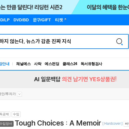
D/LP
DVD/BD
문구
/GIFT
티켓
독서유형검사
RBTI Lab
장안내
채널예스
사락
예스펀딩
클래스24
독서유형검사
AI 일문백답
의견 남기면 YES상품권!
영인/투자가
득공제
수입
Tough Choices : A Memoir
[ Hardcover ]
수입양서
바