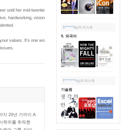
eer until her mid-twentie
ive, hardworking, vision
edented.
h******t
님의 리스트
9. 외국어
 your values. It's one wo
 issues.
f********r
님의 리스트
기술원
까지 20년 가까이 A
학사학위를 취득했
스케어 그룹, 타이