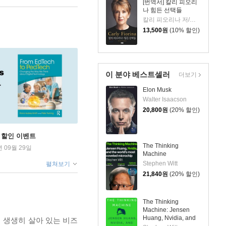
[번역서] 칼리 피오리
나 힘든 선택들
칼리 피오리나 저/공경희 역
13,500
원
(10% 할인)
이 분야 베스트셀러
더보기
Elon Musk
Walter Isaacson
20,800
원
(20% 할인)
학기 할인 이벤트
The Thinking
년 09월 29일
Machine
Stephen Witt
펼쳐보기
21,840
원
(20% 할인)
The Thinking
Machine: Jensen
Huang, Nvidia, and
이 생생히 살아 있는 비즈