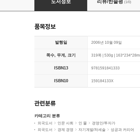
도서정보
리뷰/한줄평
(1/0)
품목정보
발행일
2006년 10월 09일
쪽수, 무게, 크기
319쪽 | 530g | 163*234*28
ISBN13
9781591841333
ISBN10
159184133X
관련분류
카테고리 분류
외국도서
인문 사회
인 물
경영인/투자가
외국도서
경제 경영
자기계발/처세술
성공과 커리어