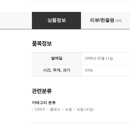
바흐 : 칸타타 BWV123ㆍ158ㆍ203ㆍ13ㆍ73ㆍ
상품정보
리뷰/한줄평
(0/0)
품목정보
발매일
1999년 05월 11일
시간, 무게, 크기
100g
관련분류
카테고리 분류
CD/LP
클래식
보컬
보컬 (수입)