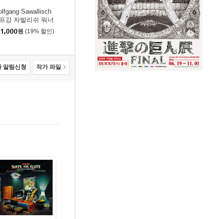
lfgang Sawallisch
프강 자발리쉬 워너
이블 녹음 1집 - 관현
1,000
원
(19% 할인)
, 가곡, 합창 녹음 (Th
Warner Classics Edit
n)
 알림신청
작가 파일