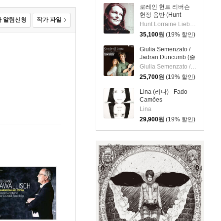
로레인 헌트 리버슨
헌정 음반 (Hunt
 알림신청
작가 파일
Lorraine Lieberson
Hunt Lorraine Lieberson
Tribute)
35,100
원
(19% 할인)
Giulia Semenzato /
Jadran Duncumb (줄
리아 세멘자토 / 자드
Giulia Semenzato / Jadran Duncumb
란 둔쿰브) - 낭만 가
25,700
원
(19% 할인)
곡과 칸초네타
(Romantics Songs
Lina (리나) - Fado
And Canzonette)
Camões
Lina
29,900
원
(19% 할인)