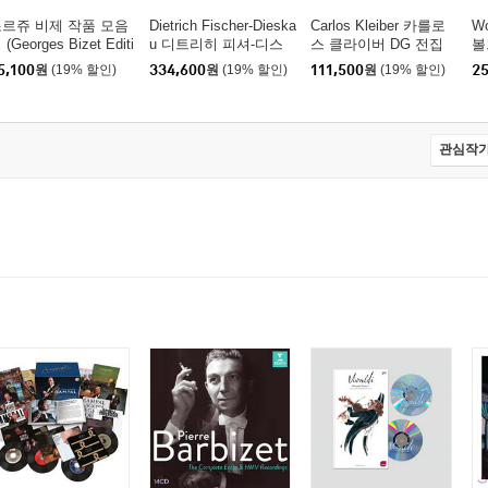
르쥬 비제 작품 모음
Dietrich Fischer-Dieska
Carlos Kleiber 카를로
Wo
 (Georges Bizet Editi
u 디트리히 피셔-디스
스 클라이버 DG 전집
볼
n)
카우 워너 레이블 가곡
(Complete Recordings
레
5,100
원
(19% 할인)
334,600
원
(19% 할인)
111,500
원
(19% 할인)
25
녹음 전집 (Complete Li
On Deutsche Grammo
악
eder & Songs On Warn
phon)
e 
er)
io
관심작가