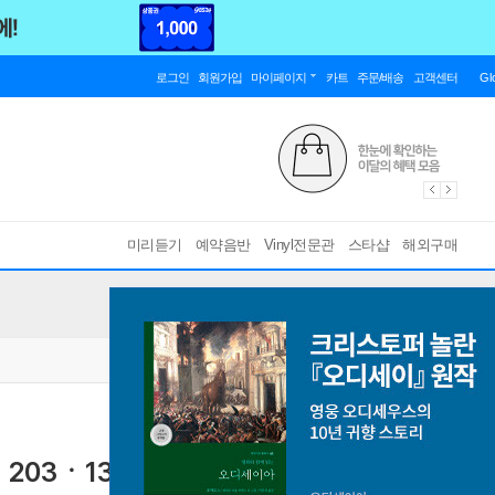
로그인
회원가입
마이페이지
카트
주문/배송
고객센터
Gl
미리듣기
예약음반
Vinyl전문관
스타샵
해외구매
ㆍ203ㆍ13ㆍ73ㆍ157ㆍ159 - 피셔-디