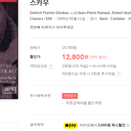
스카우
Dietrich Fischer-Dieskau
노래/
Jean-Pierre Rampal
,
Robert Veyr
Classics
/
EMI
1999년 05월 11일
원서 :
Bach : CantatasㆍAr
첫번째 리뷰어가 되어주세요.
판매가
15,700원
12,800
원
할인가
(18% 할인)
YES포인트
130원 (1% 적립) + 마니아추가적립
5만원이상 구매 시 2천원 추가적립
추가혜택쿠폰
쿠폰받기
주문금액대별 할인쿠폰
결제혜택
카카오페이
2,000원 즉시할인
일