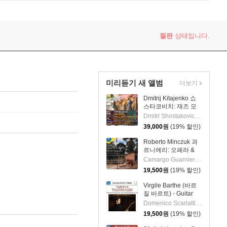
절판
상태입니다.
미리듣기 새 앨범
더보기
Dmitrij Kitajenko 쇼
스타코비치: 재즈 모
음곡, 발레 모음곡, 협
Dmitri Shostakovich 작곡 외 6명
주곡들
39,000
원
(19% 할인)
(Shostakovich: Jazz
Suite; Ballet Suites;
Roberto Minczuk 과
Concertos)
르니에리: 오페라 &
관현악 작품집
Camargo Guarnieri 작곡 외 2명
(Guarnieri: Pedro
19,500
원
(19% 할인)
Malazarte)
Virgile Barthe (바르
질 바르트) - Guitar
Recital (기타 리사이
Domenico Scarlatti 작곡 외 5명
틀)
19,500
원
(19% 할인)