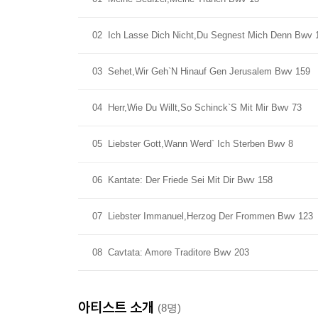
02
Ich Lasse Dich Nicht,Du Segnest Mich Denn Bwv 
03
Sehet,Wir Geh`N Hinauf Gen Jerusalem Bwv 159
04
Herr,Wie Du Willt,So Schinck`S Mit Mir Bwv 73
05
Liebster Gott,Wann Werd` Ich Sterben Bwv 8
06
Kantate: Der Friede Sei Mit Dir Bwv 158
07
Liebster Immanuel,Herzog Der Frommen Bwv 123
08
Cavtata: Amore Traditore Bwv 203
아티스트 소개
(8명)