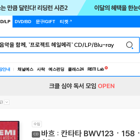
D/LP
DVD/BD
문구
/GIFT
티켓
독서유형검사
RBTI Lab
장안내
채널예스
사락
예스펀딩
클래스24
독서유형검사
크클 심야 독서 모임
OPEN
입)
수입
바흐 : 칸타타 BWV123ㆍ158
CD