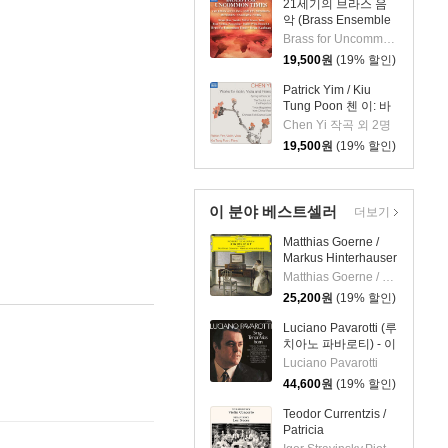
21세기의 브라스 음
악 (Brass Ensemble
Music - 21st Century)
Brass for Uncommon Times 실내악
19,500
원
(19% 할인)
Patrick Yim / Kiu
Tung Poon 첸 이: 바
이올린, 비올라, 피아
Chen Yi 작곡 외 2명
노 작품집 (Chen Yi:
19,500
원
(19% 할인)
Works For Violin,
Viola And Piano)
이 분야 베스트셀러
더보기
Matthias Goerne /
Markus Hinterhauser
슈만: 황혼 (가곡집)
Matthias Goerne / Markus Hinterhauser
(Schumann:
25,200
원
(19% 할인)
Zwielicht)
Luciano Pavarotti (루
치아노 파바로티) - 이
탈리아 오페라 리마스
Luciano Pavarotti
터 (Tenor Arias From
44,600
원
(19% 할인)
Italian Opera) [LP]
Teodor Currentzis /
Patricia
Kopatchinskaja 차이