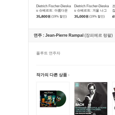
Dietrich Fischer-Dieska
Dietrich Fischer-Dieska
조
u 슈베르트: 아름다운
u 슈베르트: 겨울 나그
집
물방앗간 아가씨 (Schu
네 (Schubert: Winterrei
o
35,800
원
(19% 할인)
35,000
원
(19% 할인)
6
bert: Die Schone Mulle
se)
rin)
연주 :
Jean-Pierre Rampal
(장피에르 랑팔)
플루트 연주자
작가의 다른 상품