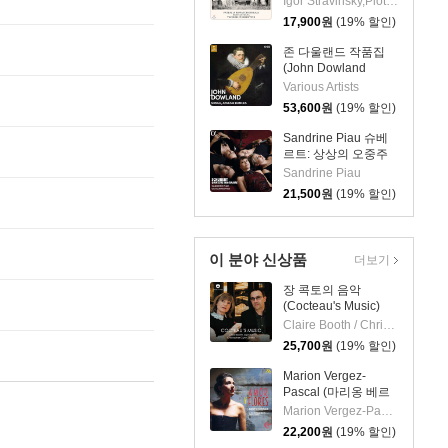
Igor Stravinsky,Piotr I. Tchaikovsky,Patricia Kopatchinskaja,Teodor Currentzis,MusicAeterna
코프스키: 바이올린
17,900
원
(19% 할인)
협주곡 / 스트라빈스
키: 결혼 - 테오도르 쿠
존 다울랜드 작품집
렌치스
(John Dowland
Songs) [10CD 박스
Various Artists
세트]
53,600
원
(19% 할인)
Sandrine Piau 슈베
르트: 상상의 오중주
(Schubert: Quintette
Sandrine Piau
imaginaire)
21,500
원
(19% 할인)
이 분야 신상품
더보기
장 콕토의 음악
(Cocteau's Music)
Claire Booth / Christopher Glynn
25,700
원
(19% 할인)
Marion Vergez-
Pascal (마리옹 베르
제-파스칼) - 사랑과
Marion Vergez-Pascal
꽃 (Amor Y Flores)
22,200
원
(19% 할인)