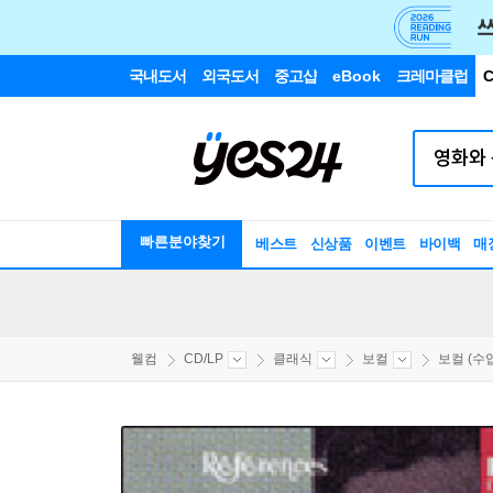
국내도서
외국도서
중고샵
eBook
크레마클럽
C
빠른분야찾기
베스트
신상품
이벤트
바이백
매
웰컴
CD/LP
클래식
보컬
보컬 (수