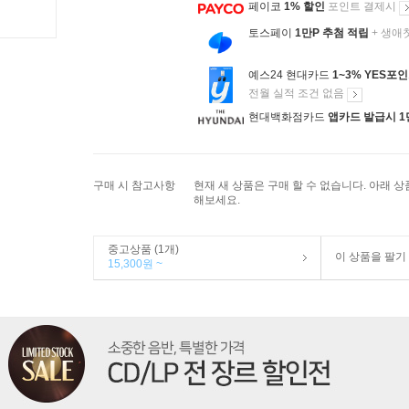
페이코
1% 할인
포인트 결제시
토스페이
1만P 추첨 적립
+ 생애
예스24 현대카드
1~3% YES포
전월 실적 조건 없음
현대백화점카드
앱카드 발급시 1
구매 시 참고사항
현재 새 상품은 구매 할 수 없습니다. 아래 
해보세요.
중고상품 (1개)
이 상품을 팔기
15,300원 ~