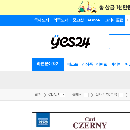
국내도서
외국도서
중고샵
eBook
크레마클럽
C
빠른분야찾기
베스트
신상품
이벤트
바이백
매
웰컴
CD/LP
클래식
실내악/독주곡