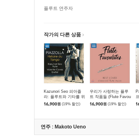
플루트 연주자
작가의 다른 상품
Kazunori Seo 피아졸
우리가 사랑하는 플루
P
라: 플루트와 기타를 위
트 작품들 (Flute Favou
프
한 작품집 (Piazzolla:
rites - Best Loved clas
플
16,900
원
(19% 할인)
16,900
원
(19% 할인)
1
Works for Flute and Gu
sical flute music)
이
itar - Histoire du Tango)
e
연주 :
Makoto Ueno