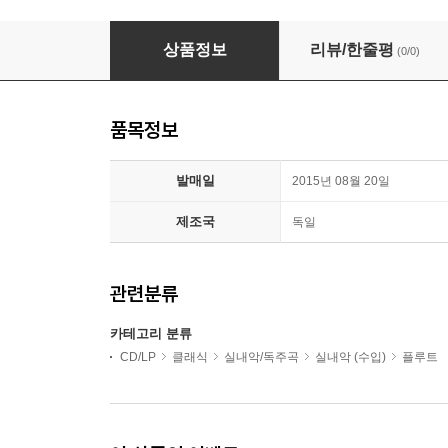
Kazunori Seo / Makoto Ueno 체르니: 플루트와 
상품정보
리뷰/한줄평
(0/0)
품목정보
발매일
2015년 08월 20일
제조국
독일
관련분류
카테고리 분류
CD/LP
클래식
실내악/독주곡
실내악 (수입)
플루트