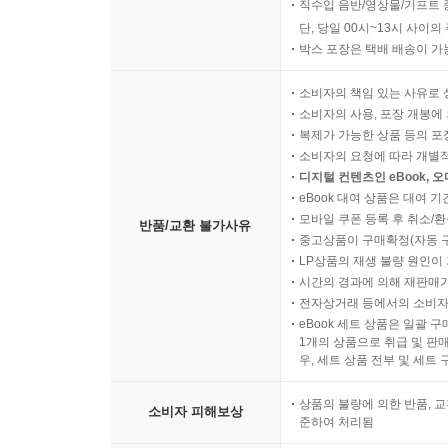
직수입 음반/영상물/기프트 
단, 당일 00시~13시 사이
박스 포장은 택배 배송이 가
소비자의 책임 있는 사유로 
소비자의 사용, 포장 개봉에 
복제가 가능한 상품 등의 포장을 
소비자의 요청에 따라 개별
디지털 컨텐츠인 eBook, 
eBook 대여 상품은 대여 기
모바일 쿠폰 등록 후 취소/환
반품/교환 불가사유
중고상품이 구매확정(자동 
LP상품의 재생 불량 원인이 기
시간의 경과에 의해 재판매가
전자상거래 등에서의 소비자
eBook 세트 상품은 일괄 
1개의 상품으로 취급 및 판매
우, 세트 상품 전부 및 세트
상품의 불량에 의한 반품, 교
소비자 피해보상
준하여 처리됨