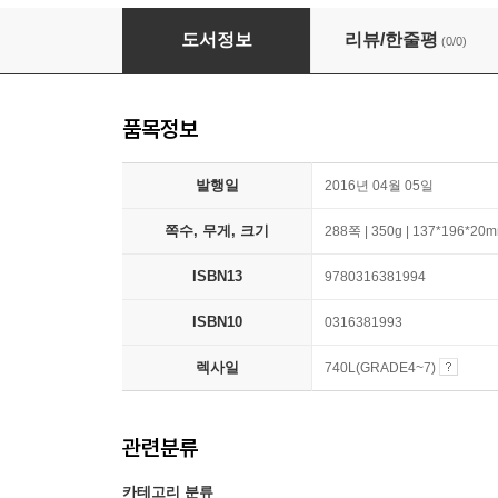
The Wild Robot #1 : The Wild Robot
도서정보
리뷰/한줄평
(0/0)
품목정보
발행일
2016년 04월 05일
쪽수, 무게, 크기
288쪽 | 350g | 137*196*20
ISBN13
9780316381994
ISBN10
0316381993
렉사일
740L(GRADE4~7)
관련분류
카테고리 분류