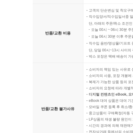
고객의 단순변심 및 착오구
직수입양서/직수입일서중 일
단, 아래의 주문/취소 조건인
오늘 00시 ~ 06시 30분 
반품/교환 비용
오늘 06시 30분 이후 주문
직수입 음반/영상물/기프트 
단, 당일 00시~13시 사이
박스 포장은 택배 배송이 가
소비자의 책임 있는 사유로 
소비자의 사용, 포장 개봉에 
복제가 가능한 상품 등의 포장을 
소비자의 요청에 따라 개별
디지털 컨텐츠인 eBook, 
eBook 대여 상품은 대여 기
모바일 쿠폰 등록 후 취소/환
반품/교환 불가사유
중고상품이 구매확정(자동 
LP상품의 재생 불량 원인이 기
시간의 경과에 의해 재판매가
전자상거래 등에서의 소비자