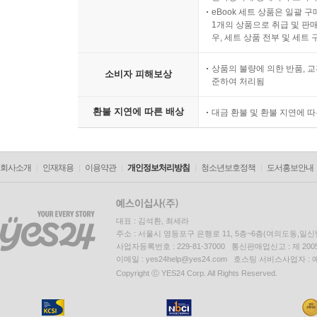
eBook 세트 상품은 일괄 
1개의 상품으로 취급 및 판매
우, 세트 상품 전부 및 세트
상품의 불량에 의한 반품, 교
소비자 피해보상
준하여 처리됨
환불 지연에 따른 배상
대금 환불 및 환불 지연에 
회사소개
인재채용
이용약관
개인정보처리방침
청소년보호정책
도서홍보안내
대표 : 김석환, 최세라
주소 : 서울시 영등포구 은행로 11, 5층~6층(여의도동,일신
사업자등록번호 : 229-81-37000 통신판매업신고 : 제 200
이메일 : yes24help@yes24.com 호스팅 서비스사업자 :
Copyright ⓒ YES24 Corp. All Rights Reserved.