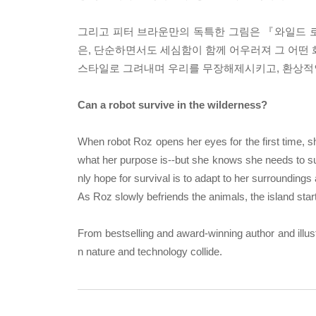
그리고 피터 브라운만의 독특한 그림은 『와일드 
은, 단순하면서도 세심함이 함께 어우러져 그 어떤 
스타일로 그려내며 우리를 무장해제시키고, 환상적
Can a robot survive in the wilderness?
When robot Roz opens her eyes for the first time, s
what her purpose is--but she knows she needs to surv
nly hope for survival is to adapt to her surrounding
As Roz slowly befriends the animals, the island star
From bestselling and award-winning author and ill
n nature and technology collide.