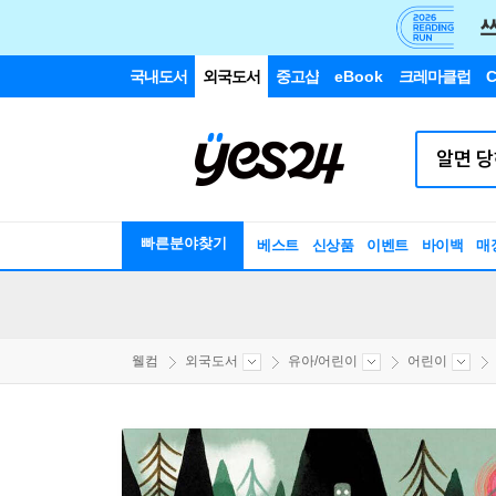
국내도서
외국도서
중고샵
eBook
크레마클럽
C
빠른분야찾기
베스트
신상품
이벤트
바이백
매
웰컴
외국도서
유아/어린이
어린이