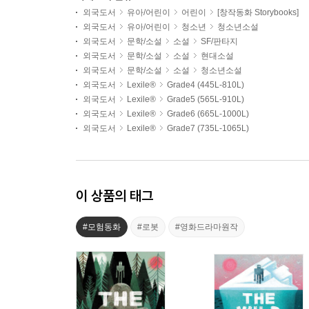
외국도서
유아/어린이
어린이
[창작동화 Storybooks]
외국도서
유아/어린이
청소년
청소년소설
외국도서
문학/소설
소설
SF/판타지
외국도서
문학/소설
소설
현대소설
외국도서
문학/소설
소설
청소년소설
외국도서
Lexile®
Grade4 (445L-810L)
외국도서
Lexile®
Grade5 (565L-910L)
외국도서
Lexile®
Grade6 (665L-1000L)
외국도서
Lexile®
Grade7 (735L-1065L)
이 상품의 태그
#모험동화
#로봇
#영화드라마원작