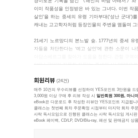
경이로운 기록을 남긴 《해신의 바람 아래서》와 
이미 작품성을 인정받은 바 있는 그녀다. 이번 
살인’을 하는 중세의 유령 기마부대(‘성난 군대’
캐내는 고고학자처럼 등장인물의 주변을 맴돌며 그
21세기 노르망디의 본느발 숲. 1777년의 중세 
자들을 처단한다는 ‘예고 살인’에 관한 소문이 나돈
아담스베르그를 찾아가 도움을 청한다. 관할 구역이
(‘성난 군대’가 지목한 자들)는 중세의 사냥방법으
전설 외에는 어떤 단서도 증거도 흔적도 찾지 못
회원리뷰
아담스베르그는 자신의 숨통마저 조여 오는 죽음의
(24건)
매주 10건의 우수리뷰를 선정하여 YES포인트 3만원을 드
3,000원 이상 구매 후 리뷰 작성 시
일반회원 300원, 마니아
상상과 현실을 넘나드는 프레드 바르가스의 마술 같
eBook은 다운로드 후 작성한 리뷰만 YES포인트 지급됩니
바로 지금, 인간의 본성에 대한 거침없는 추적이 시
클래스는 첫번째 회차 주문확정 시점부터 마지막 회차 주문
사락 독서모임으로 진행된 클래스는 사락 독서모임 게시판
《죽은 자의 심판》은 형사 아담스베르그에게 주어
eBook 페이백, CD/LP, DVD/Blu-ray, 패션 및 판매금
겨냥한 자동차 방화 살인사건, 유리병으로 증조부
것은 노르망디에서 일어나는 전설 속 ‘성난 군대’의