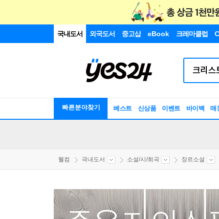
국내도서
외국도서
중고샵
eBook
크레마클럽
C
빠른분야찾기
베스트
신상품
이벤트
바이백
매
웰컴
국내도서
소설/시/희곡
장르소설