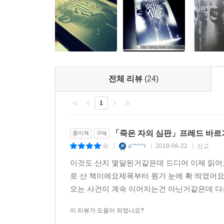
독자들로 하여금 허방을 짚게 한다. 악마의 교향곡처
요즘 대세인 유러피언 스릴러들. 그러나 나의 선택은
그랑크뤼 와인처럼 잘 숙성된 걸작! 오감을 관통하는
전체 리뷰
(24)
1
「죽은 자의 심판」프레드 바르
종이책
구매
a*****r
2018-06-22
신고
|
|
|
이것도 산지 몇달된거같은데 드디어 이제 읽어
로 산 책이에요제목부터 뭔가 눈에 확 띄였어요
오는 사건이 계속 이어지는건 아닌거같은데 다른
이 리뷰가 도움이 되었나요?