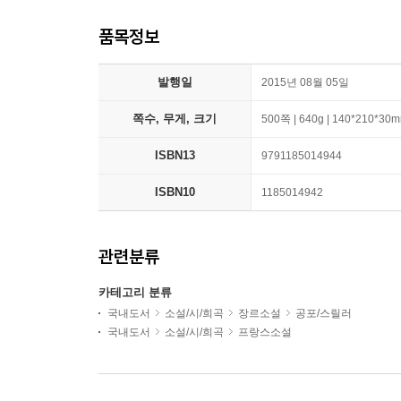
품목정보
발행일
2015년 08월 05일
쪽수, 무게, 크기
500쪽 | 640g | 140*210*30
ISBN13
9791185014944
ISBN10
1185014942
관련분류
카테고리 분류
국내도서
소설/시/희곡
장르소설
공포/스릴러
국내도서
소설/시/희곡
프랑스소설