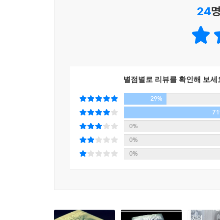
24
명
작가는 희생자가 하나둘 늘어갈 때마다 크고 작은 
최후의 ‘표적’이 될 수도 있는 치밀한 구성은 독자
의미에서 《죽은 자의 심판》은 베일에 싸인 의문의 
조합이기도 하다.
별점별로 리뷰를 확인해 보세
아담스베르그의 숨 가쁜 추적을 쫓는 동안 독자들은
29%
구성된 사건 정황과 범인을 지목하는 단서들이 하
풍미와 쾌감을 안길 것이다.
7
0%
추천의 글
0%
0%
노르망디의 ‘유령부대’ 전설과 롱폴 소설의 매혹적 만남
당신이 짐작조차 못할, 극도의 상상력을 펼쳐 보인다
시종일관 긴장을 늦출 수 없고 예측 불가능하며 시적이기
굼뜨고 세련미 없는 형사 아담스베르그와 완벽하진
수 없다! [르몽드]