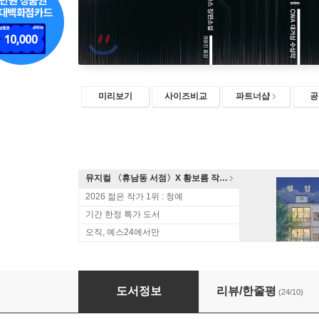
미리보기
사이즈비교
파트너샵
공
뮤지컬 〈휴남동 서점〉X 황보름 작가 북토크
2026 젊은 작가 1위 : 청예
기간 한정 특가 도서
오직, 예스24에서만
죽은 자의 심판
도서정보
리뷰/한줄평
(24/10)