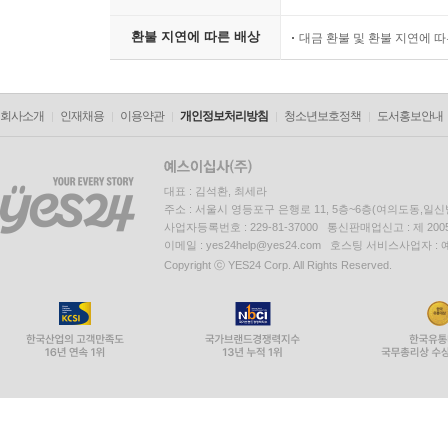
환불 지연에 따른 배상
대금 환불 및 환불 지연에 
회사소개
인재채용
이용약관
개인정보처리방침
청소년보호정책
도서홍보안내
대표 : 김석환, 최세라
주소 : 서울시 영등포구 은행로 11, 5층~6층(여의도동,일신
사업자등록번호 : 229-81-37000 통신판매업신고 : 제 200
이메일 : yes24help@yes24.com 호스팅 서비스사업자 :
Copyright ⓒ YES24 Corp. All Rights Reserved.