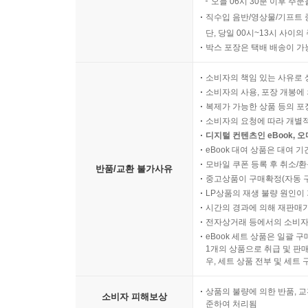
오늘 06시 30분 이후 주문
직수입 음반/영상물/기프트 
단, 당일 00시~13시 사이
박스 포장은 택배 배송이 가
소비자의 책임 있는 사유로 
소비자의 사용, 포장 개봉에 
복제가 가능한 상품 등의 포장을 
소비자의 요청에 따라 개별
디지털 컨텐츠인 eBook, 
eBook 대여 상품은 대여 기
모바일 쿠폰 등록 후 취소/환
반품/교환 불가사유
중고상품이 구매확정(자동 
LP상품의 재생 불량 원인이 기
시간의 경과에 의해 재판매가
전자상거래 등에서의 소비자
eBook 세트 상품은 일괄 
1개의 상품으로 취급 및 판매
우, 세트 상품 전부 및 세트
상품의 불량에 의한 반품, 교
소비자 피해보상
준하여 처리됨