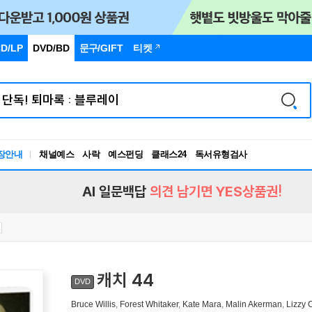
D/LP
DVD/BD
문구
/GIFT
티켓
독서유형검사
장안내
채널예스
사락
예스펀딩
클래스24
RBTI Lab
독서유형검사
AI 일문백답
의견 남기면 YES상품권!
캐치 44
DVD
Bruce Willis
,
Forest Whitaker
,
Kate Mara
,
Malin Akerman
,
Lizzy 