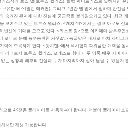
범죄조직의 보스 멜(브루스 윌리스). 클럽 웨이트리스로 일하지만 
보유한 테스(말린 애커맨). 그리고 7년간 멜 밑에서 일하며 반전을
 숨겨진 관계에 대한 진실에 궁금증을 불러일으키고 있다. 최근 개봉
 보여주고 있는 브루스 윌리스. <캐치 44>에서는 결코 아무도 신
역 변신에 기대를 모으고 있다. <라스트 킹>으로 아카데미 남우주연
릭터 로니로 분해 능수능란한 거짓말과 능글맞은 대사로 마치 사이코패
연기력에 주목하게 한다. <왓치맨>에서 섹시함과 파워풀한 매력을 동
’의 리더로서 브루스 윌리스, 포레스트 휘태커 두 명품 배우 사이에
수 없는 상황의 배후의 진실과 누가 마지막까지 살아 남을 수 있을지 
필요하므로 4K전용 플레이어를 사용하셔야 합니다. 더불어 플레이어 소
 통해서만 재생 가능합니다.