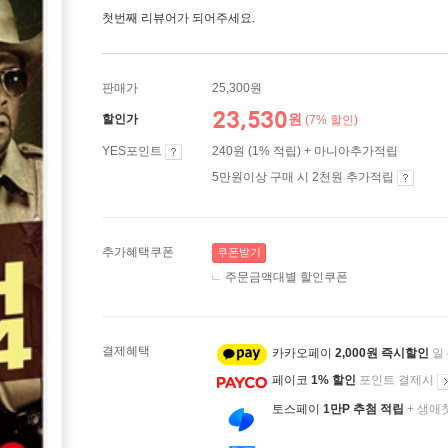
첫번째 리뷰어가 되어주세요.
판매가
25,300원
23,530
원
할인가
(7% 할인)
YES포인트
240원 (1% 적립) + 마니아추가적립
5만원이상 구매 시 2천원 추가적립
추가혜택쿠폰
쿠폰받기
주문금액대별 할인쿠폰
결제혜택
카카오페이
2,000원 즉시할인
일
페이코
1% 할인
포인트 결제시
토스페이
1만P 추첨 적립
+ 생애