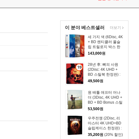
이 분야 베스트셀러
더보기
세 가지 색 (6Disc, 4K
+ BD 렌티큘러 풀슬
립 트릴로지 박스 한
정판) : 블루레이
143,000
원
28년 후: 뼈의 사원
19
(2Disc: 4K UHD +
세
BD 스틸북 한정판) :
이
블루레이
49,500
원
상
상
원 배틀 애프터 어나
더 (3Disc, 4K UHD +
품
BD + BD Bonus 스틸
북 한정판) : 블루레이
53,500
원
우주전쟁 (2Disc, 리
마스터 4K UHD+BD
슬립케이스 한정판) :
블루레이
35,200
원
(20% 할인)