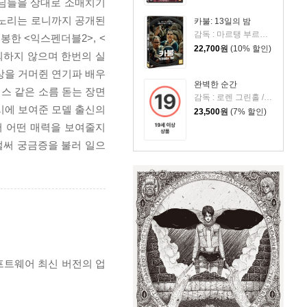
손님들을 상대로 소매치기
 노리는 로니까지 공개된
카불: 13일의 밤
감독 : 마르탱 부르불롱 / 출연 : 로쉬디 젬, 리나 쿠드리, 시드 바벳크누센
한 <익스펜더블2>, <
22,700
원
(10% 할인)
뢰하지 않으며 한번의 실
상을 거머쥔 연기파 배우
완벽한 순간
스 같은 소름 돋는 장면
감독 : 로렌 그린홀 / 출연 : 스티븐 칼라일, 아만다 제인 스턴
시에 보여준 모델 출신의
23,500
원
(7% 할인)
서 어떤 매력을 보여줄지
벌써 궁금증을 불러 일으
프트웨어 최신 버전의 업