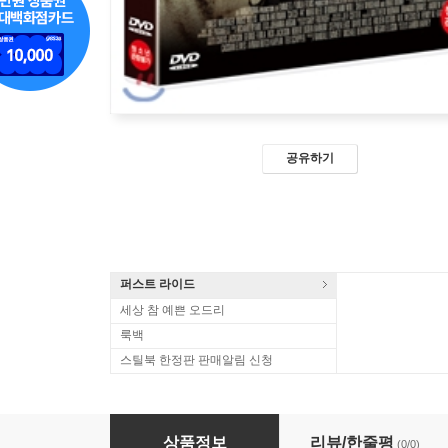
공유하기
퍼스트 라이드
세상 참 예쁜 오드리
룩백
스틸북 한정판 판매알림 신청
캐치 44
상품정보
리뷰/한줄평
(0/0)