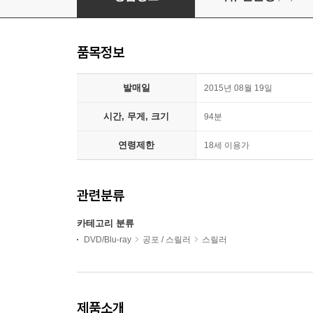
품목정보
발매일
2015년 08월 19일
시간, 무게, 크기
94분
연령제한
18세 이용가
관련분류
카테고리 분류
DVD/Blu-ray
공포 / 스릴러
스릴러
제품소개