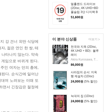
멀홀랜드 드라이브
(2Disc, 4K UHD+BD
풀슬립 3단 디지팩 B
Type) : 블루레이
51,600
원
이 분야 신상품
더보기
까지 강 건너 외딴 식당에
천국와 지옥 (2Disc,
, 젊은 연인 한 쌍, 테
4K UHD + BD) : 블루
 나타나지 않는다. 약속
레이
Akira Kurosawa, Toshiro Mifune, Tatsuya Nakadai, Kyoko Kagawa
 게임으로 바뀌게 된다.
86,000
원
 주인 여자는 던의 총에,
사라짐의 순서: 지옥
해된다. 순식간에 일어난
행 제설차 (1Disc)
이대며 노려보는 이때 또
24,000
원
(5% 할인)
장하면서 긴장감은 절정에
늑대의 집 (1Disc)
24,000
원
(5% 할인)