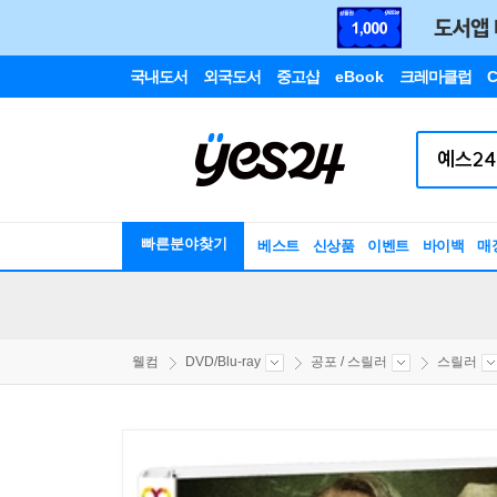
국내도서
외국도서
중고샵
eBook
크레마클럽
C
빠른분야찾기
베스트
신상품
이벤트
바이백
매
웰컴
DVD/Blu-ray
공포 / 스릴러
스릴러