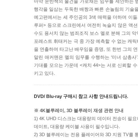
마약 운반책의 물건을 가로채는 임무를 제안하는 
행각을 일삼는 두둑한 배짱과 빠른 손놀림의 기술을 
예고편에서는 세 주인공의 3색 매력을 더하며 이들의
루퍼> 등으로 스크린에서 여전히 녹슬지 않은 액션을
수도 용서치 않는 범죄조직 보스 멜로 분해 그의 악
포레스트 휘태커는 극 중 가장 예측할 수 없는 캐
을 연출하며 타고난 배우임을 증명, 또 한번 그의 
말린 애커맨은 멜의 임무를 수행하는 ‘미녀 삼총사
기대를 모으는 가운데 <캐치 44>는 서로 신뢰할 
키고 있다.
DVD/ Blu-ray 구매시 참고 사항 안내드립니다.
※ 4K블루레이, 3D 블루레이 재생 관련 안내
1) 4K UHD 디스크는 대용량의 데이터 전송이 
데이트, 대용량 케이블 사용이 필수입니다.
2) 3D 블루레이는 전용 플레이어와 3D 지원 TV를