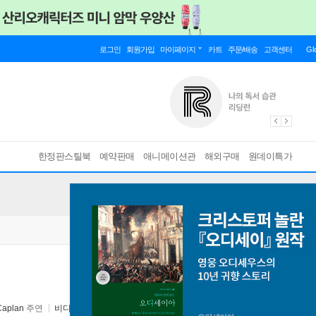
로그인
회원가입
마이페이지
카트
주문/배송
고객센터
Gl
한정판스틸북
예약판매
애니메이션관
해외구매
원데이특가
Caplan
주연
비디오여행
2015년 08월 19일
원서 :
Catch 44