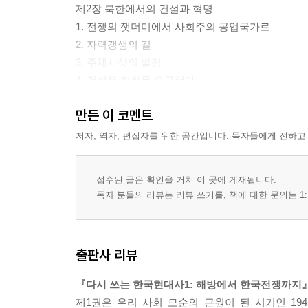
제2장 북한에서의 건설과 혁명
1. 전쟁의 잿더미에서 사회주의 공업국가로
2. 자력갱생의 길
3. 주체사상의 발전
4. 건설은 평화를 요구했다
만든 이 코멘트
제3장 4월 혁명
1. 끓어오르는 민중의 분노
저자, 역자, 편집자를 위한 공간입니다. 독자들에게 전하고
2. 드디어 민중봉기가 시작되다
3. 사태 수습에 나서는 미국
접수된 글은 확인을 거쳐 이 곳에 게재됩니다.
4. 멈추지 않는 민중의 전진
독자 분들의 리뷰는 리뷰 쓰기를, 책에 대한 문의는 1:
제4부 반혁명공세
제1장 군사통치의 개막
출판사 리뷰
1. 통치방식의 일대 전환
2. 미국의 비밀공작
『다시 쓰는 한국현대사1: 해방에서 한국전쟁까지
3. 기만적인 민정 이양극
제1권은 우리 사회 모순의 근원이 된 시기인 19