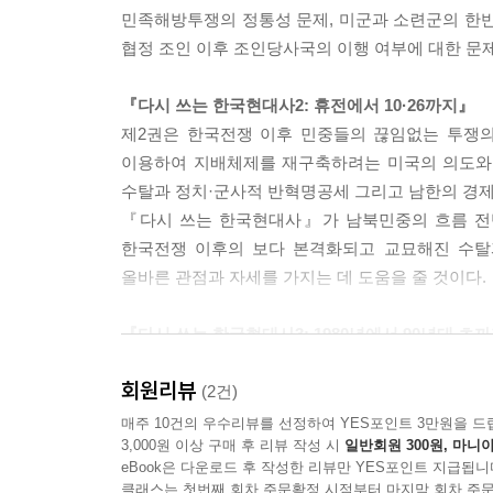
민족해방투쟁의 정통성 문제, 미군과 소련군의 한반
제2장 되살아나는 전쟁음모
협정 조인 이후 조인당사국의 이행 여부에 대한 문제
1. 세계 제패를 노리는 미국
2. 남한에 부여된 역할
『다시 쓰는 한국현대사2: 휴전에서 10·26까지』
3. 진격을 서두르는 일본군
제2권은 한국전쟁 이후 민중들의 끊임없는 투쟁의
4. 6?3항쟁의 대혈투
이용하여 지배체제를 재구축하려는 미국의 의도와 
수탈과 정치·군사적 반혁명공세 그리고 남한의 경제
제3장 본격적인 수탈의 개시
『다시 쓰는 한국현대사』가 남북민중의 흐름 전반
1. 미국 주도하의 경제개발
한국전쟁 이후의 보다 본격화되고 교묘해진 수탈
2. 더욱 교묘해진 제국주의의 수탈
올바른 관점과 자세를 가지는 데 도움을 줄 것이다.
3. 밑지는 장사에 민중만 죽어나고
4. 과거의 지위를 되찾는 일본
『다시 쓰는 한국현대사3: 1980년에서 90년대 초
제3권에서는 ‘서울의 봄’과 광주민중항쟁에서부터
제4장 저항과 반격
회원리뷰
레이건정권의 군사·정치·경제에 걸친 세계전략이 
(2건)
1. 북한의 방위투쟁
북한의 내적 고민과 그 해결을 위한 정책, 1980년
매주 10건의 우수리뷰를 선정하여 YES포인트 3만원을 드
2. 쫓겨가는 미국
3,000원 이상 구매 후 리뷰 작성 시
일반회원 300원, 마니아
1989년 이후 대중적 호응을 얻게 되는 통일열기와
3. 북한의 외교적 반격
eBook은 다운로드 후 작성한 리뷰만 YES포인트 지급됩니
특히 제3권은 1980년대를 민족민주운동진영의 
클래스는 첫번째 회차 주문확정 시점부터 마지막 회차 주문