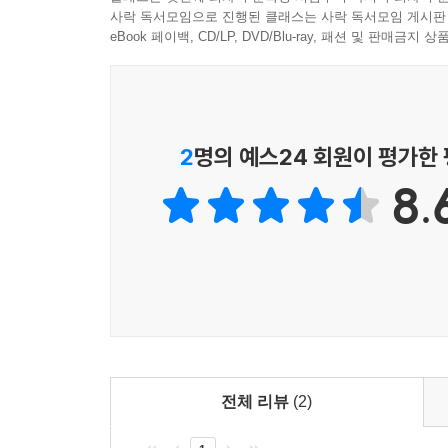
일반, 한반도 주변정세, 국내 상황, 일반민중의
사락 독서모임으로 진행된 클래스는 사락 독서모임 게시판
제5부 그래도 역사는 전진한다
만하다.
eBook 페이백, CD/LP, DVD/Blu-ray, 패션 및 판매금
제1장 위기 속의 몸부림
1. 민주주의와 생존을 위한 투쟁
2. 기만적인 통일 놀음
3. 휘몰아치는 반동의 회오리
2
명의 예스24 회원이 평가한
제2장 암흑의 시대
8.
1. 포기되지 않는 전쟁야욕
2. 파탄의 길을 걷는 남한 경제
3. 수용소로 돌변한 남한
4. 민중의 항거와 유신독재의 붕괴
제3장 새로운 도약을 향하여
1. 사회주의 건설의 성과들
2. 3대 혁명의 진로
전체 리뷰
(2)
3. 통일을 위한 발걸음