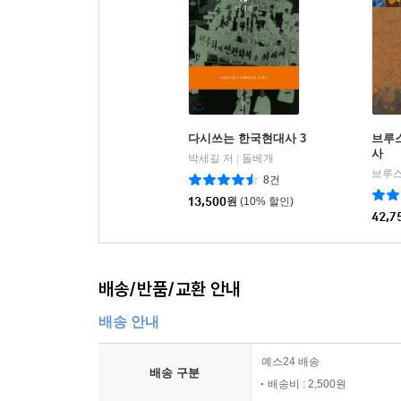
다시쓰는 한국현대사 3
브루
사
박세길 저
돌베개
|
8건
13,500
원
(10% 할인)
42,7
배송/반품/교환 안내
배송 안내
예스24 배송
배송 구분
배송비 : 2,500원