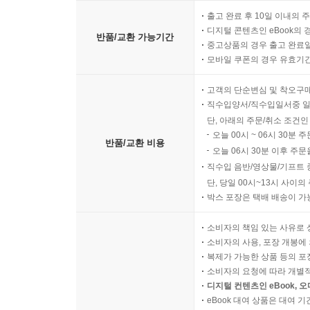
출고 완료 후 10일 이내의 
디지털 콘텐츠인 eBook의 
반품/교환 가능기간
중고상품의 경우 출고 완료일
모바일 쿠폰의 경우 유효기간(
고객의 단순변심 및 착오구
직수입양서/직수입일서중 일
단, 아래의 주문/취소 조건인
오늘 00시 ~ 06시 30분 
반품/교환 비용
오늘 06시 30분 이후 주문
직수입 음반/영상물/기프트 
단, 당일 00시~13시 사이
박스 포장은 택배 배송이 가
소비자의 책임 있는 사유로 
소비자의 사용, 포장 개봉에 
복제가 가능한 상품 등의 포장을 
소비자의 요청에 따라 개별
디지털 컨텐츠인 eBook, 
eBook 대여 상품은 대여 기