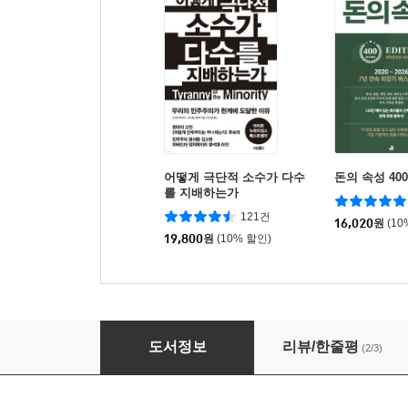
어떻게 극단적 소수가 다수
돈의 속성 40
를 지배하는가
121건
16,020
원
(10
19,800
원
(10% 할인)
다시쓰는 한국현대사 2
도서정보
리뷰/한줄평
(2/3)