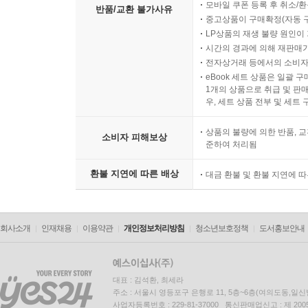
모바일 쿠폰 등록 후 취소/환
반품/교환 불가사유
중고상품이 구매확정(자동 
LP상품의 재생 불량 원인이 기
시간의 경과에 의해 재판매가
전자상거래 등에서의 소비자
eBook 세트 상품은 일괄 
1개의 상품으로 취급 및 판매
우, 세트 상품 전부 및 세트
상품의 불량에 의한 반품, 교
소비자 피해보상
준하여 처리됨
환불 지연에 따른 배상
대금 환불 및 환불 지연에 
회사소개
인재채용
이용약관
개인정보처리방침
청소년보호정책
도서홍보안내
대표 : 김석환, 최세라
주소 : 서울시 영등포구 은행로 11, 5층~6층(여의도동,일신
사업자등록번호 : 229-81-37000 통신판매업신고 : 제 200