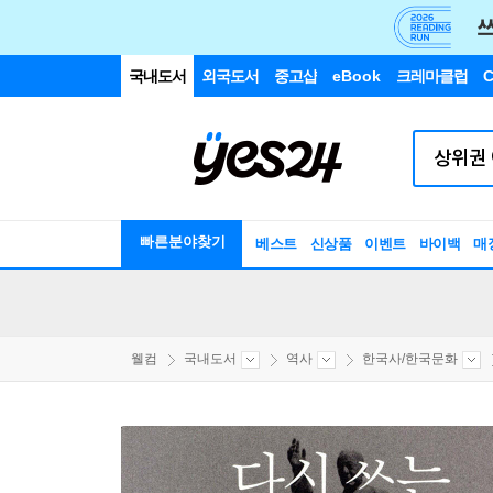
국내도서
외국도서
중고샵
eBook
크레마클럽
C
빠른분야찾기
베스트
신상품
이벤트
바이백
매
웰컴
국내도서
역사
한국사/한국문화