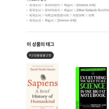
외국도서
유아/어린이
학습서
[Science 과학]
외국도서
유아/어린이
학습서
[Other Subjects 역사/지
외국도서
대학교재/전문서적
자연과학
지학
외국도서
학습서
[Science 과학]
이 상품의 태그
#교양을쌓을교양