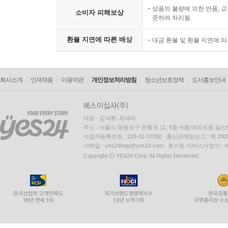
상품의 불량에 의한 반품, 교
소비자 피해보상
준하여 처리됨
환불 지연에 따른 배상
대금 환불 및 환불 지연에 
회사소개
인재채용
이용약관
개인정보처리방침
청소년보호정책
도서홍보안내
대표 : 김석환, 최세라
주소 : 서울시 영등포구 은행로 11, 5층~6층(여의도동,일신
사업자등록번호 : 229-81-37000 통신판매업신고 : 제 200
이메일 : yes24help@yes24.com 호스팅 서비스사업자 :
Copyright ⓒ YES24 Corp. All Rights Reserved.