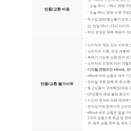
오늘 00시 ~ 06시 30분 
반품/교환 비용
오늘 06시 30분 이후 주문
직수입 음반/영상물/기프트 
단, 당일 00시~13시 사이
박스 포장은 택배 배송이 가
소비자의 책임 있는 사유로 
소비자의 사용, 포장 개봉에 
복제가 가능한 상품 등의 포장을 
소비자의 요청에 따라 개별
디지털 컨텐츠인 eBook, 
eBook 대여 상품은 대여 기
모바일 쿠폰 등록 후 취소/환
반품/교환 불가사유
중고상품이 구매확정(자동 
LP상품의 재생 불량 원인이 기
시간의 경과에 의해 재판매가
전자상거래 등에서의 소비자
eBook 세트 상품은 일괄 
1개의 상품으로 취급 및 판매
우, 세트 상품 전부 및 세트