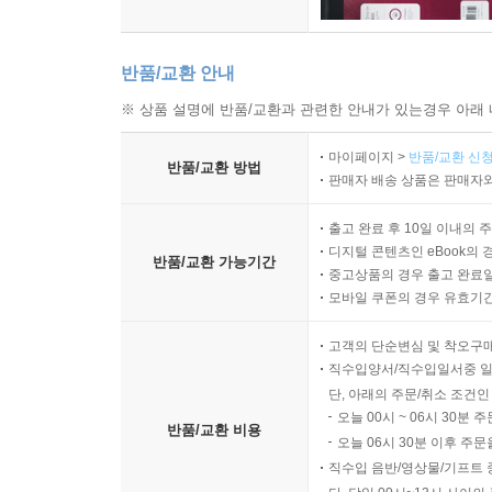
반품/교환 안내
※ 상품 설명에 반품/교환과 관련한 안내가 있는경우 아래 
마이페이지 >
반품/교환 신청
반품/교환 방법
판매자 배송 상품은 판매자와
출고 완료 후 10일 이내의 
디지털 콘텐츠인 eBook의 
반품/교환 가능기간
중고상품의 경우 출고 완료일
모바일 쿠폰의 경우 유효기간(
고객의 단순변심 및 착오구
직수입양서/직수입일서중 일
단, 아래의 주문/취소 조건인
오늘 00시 ~ 06시 30분 
반품/교환 비용
오늘 06시 30분 이후 주문
직수입 음반/영상물/기프트 