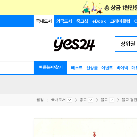
국내도서
외국도서
중고샵
eBook
크레마클럽
C
빠른분야찾기
베스트
신상품
이벤트
바이백
매
웰컴
국내도서
종교
불교
불교 경전