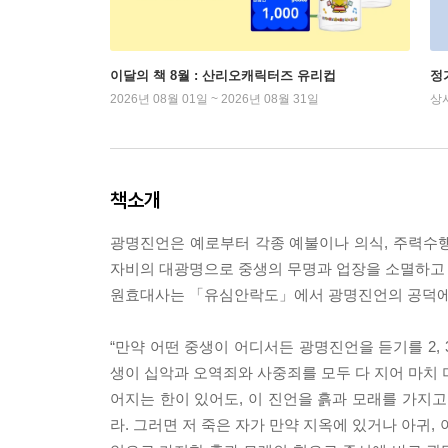
이달의 책 8월 : 산리오캐릭터즈 유리컵
정
2026년 08월 01일 ~ 2026년 08월 31일
상
책소개
광명진언은 예로부터 각종 예불이나 의식, 주력수
자비의 대광명으로 중생의 무명과 업장을 소멸하고 
원효대사는 「유심안락도」에서 광명진언의 공덕에 
“만약 어떤 중생이 어디서든 광명진언을 듣기를 2,
생이 십악과 오역죄와 사중죄를 모두 다 지어 마치 
어지는 한이 있어도, 이 진언을 흙과 모래를 가지고
라. 그러면 저 죽은 자가 만약 지옥에 있거나 아귀