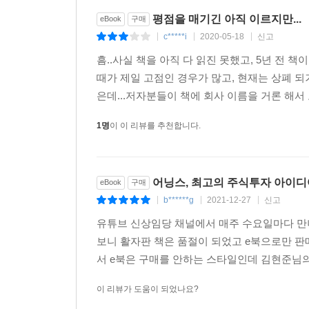
결합을 보여준다. 메가트렌드 리드형 기업, 시장 
평점을 매기긴 아직 이르지만...
eBook
구매
아이디어들과 사례들이 생생하게 살아 움직이고 있
c*****i
2020-05-18
신고
|
|
|
그래야 돈과 사회가 젊어지기 때문이다. 또한 젊
흠..사실 책을 아직 다 읽진 못했고, 5년 전 
이들이라면, 이 책은 당신에게 꼭 필요한 책이 될 것
때가 제일 고점인 경우가 많고, 현재는 상폐 되
- 이상건 (미래에셋은퇴연구소 상무)
은데...저자분들이 책에 회사 이름을 거론 해서 
1명
이 이 리뷰를 추천합니다.
어닝스, 최고의 주식투자 아이디
eBook
구매
b******g
2021-12-27
신고
|
|
|
유튜브 신상임당 채널에서 매주 수요일마다 만나
보니 활자판 책은 품절이 되었고 e북으로만 판
서 e북은 구매를 안하는 스타일인데 김현준님의
이 리뷰가 도움이 되었나요?