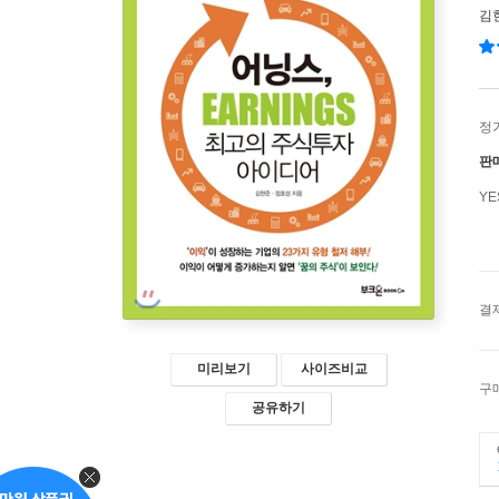
김
정
판
Y
결
미리보기
사이즈비교
구
공유하기