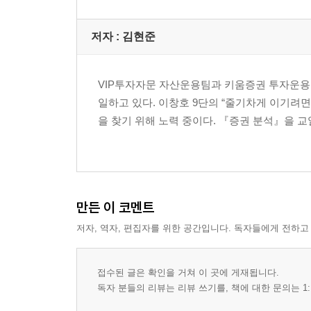
ex) 로만손 "시장은 넓고 할 일은 많다"
저자 : 김현준
8. 원재료 가격 전가형 기업(경기순환주)
ex) 카프로 "카프로락탐 필요할 땐 나를 불러줘"
VIP투자자문 자산운용팀과 키움증권 투자운
9. 원재료 가격 전가형 기업(경제적 해자)
일하고 있다. 이창호 9단의 “줄기차게 이기려
ex) 한국쉘석유 "가격 전가의 우등생"
을 찾기 위해 노력 중이다. 『증권 분석』을 
10. 상승 사이클 진입형 기업
ex) SK하이닉스 "과점이 시작되다"
만든 이 코멘트
11. 한계 산업의 제품 가격 상승형 기업
ex) 대한약품 "진흙 속 숨은 진주"
저자, 역자, 편집자를 위한 공간입니다. 독자들에게 전하고
12. 인력 구조조정형 기업
접수된 글은 확인을 거쳐 이 곳에 게재됩니다.
ex) KT "명퇴 팍팍! "
독자 분들의 리뷰는 리뷰 쓰기를, 책에 대한 문의는 1: