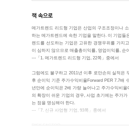
13. 감가상각 종료형 기업
ex) 동부하이텍 "눈물의 손상차손. 미래는?"
책 속으로
14. 원재료 가격 하락형 기업
메가트렌드 리드형 기업은 산업의 구조조정이나 소비자
ex) 동서 "원두 가격 하락으로 올레!"
하는 메가트렌드에 속한 기업을 말한다. 이 기업들은
렌드를 선도하는 기업은 고유한 경쟁우위를 가지고
15. 공정 개선형 기업
이 심하지 않으므로 매출총이익률, 영업이익률, 순
ex) 고려아연 "공짜 금속 추가요?"
---「1. 메가트렌드 리드형 기업, 22쪽」중에서
16. 판매채널 변경형 기업
그럼에도 불구하고 2011년 이후 로만손의 실적은 꾸
ex) 신원 "저는 OEM으로 갑니다"
후 순이익 기준 주가수익비율Forward PER 7.7배
년만에 순이익은 2배 가량 늘어나고 주가수익비율에
17. 지분법손익 개선형 기업
의 확장이 쉬운 기업의 경우, 사업 초기에는 주가가
ex) 삼광글라스 "안정적인 본업과 성장성이 담보된
는 점을 명심해야 한다.
---「7. 신규 사업형 기업, 93쪽」중에서
18. 투자손익 개선형 기업
ex) 무학 "경남지역 사모 ELS의 대부(大父)"
RISK FACTOR