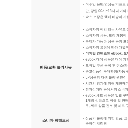
직수입 음반/영상물/기프트 
단, 당일 00시~13시 사이
박스 포장은 택배 배송이 가
소비자의 책임 있는 사유로 
소비자의 사용, 포장 개봉에 
복제가 가능한 상품 등의 포장을 
소비자의 요청에 따라 개별
디지털 컨텐츠인 eBook, 
eBook 대여 상품은 대여 기
모바일 쿠폰 등록 후 취소/환
반품/교환 불가사유
중고상품이 구매확정(자동 
LP상품의 재생 불량 원인이 기
시간의 경과에 의해 재판매가
전자상거래 등에서의 소비자
eBook 세트 상품은 일괄 
1개의 상품으로 취급 및 판매
우, 세트 상품 전부 및 세트
상품의 불량에 의한 반품, 교
소비자 피해보상
준하여 처리됨