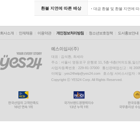
환불 지연에 따른 배상
대금 환불 및 환불 지연에 
회사소개
인재채용
이용약관
개인정보처리방침
청소년보호정책
도서홍보안내
대표 : 김석환, 최세라
주소 : 서울시 영등포구 은행로 11, 5층~6층(여의도동,일신
사업자등록번호 : 229-81-37000 통신판매업신고 : 제 200
이메일 : yes24help@yes24.com 호스팅 서비스사업자 :
Copyright ⓒ YES24 Corp. All Rights Reserved.