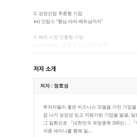
2. 성장산업 추종형 기업
ex) 인탑스 "형님 따라 베트남까지"
3. 해외 시장 진출형 기업
ex) 매일유업 "중국 분유 시장의 한류"
4. 신규 고객 발굴형 기업
저자 소개
ex) 화진 "이건 우리만 하는 거야"
5. 시장 통합형 기업
저자 : 정호성
ex) 한샘 "비브랜드들아, 미안~"
투자자들이 좋은 비즈니스 모델을 가진 기업을 
6. 히트상품 출시형 기업
접 나가 성장성 있고 저평가된 기업을 발굴, 
ex) 컴투스 "서머너즈워 출시로 글로벌 게임사 발돋
그 일환으로 『대한민국 유망종목 200선』, 
각종 세미나를 통해 일...
7. 신규 사업형 기업