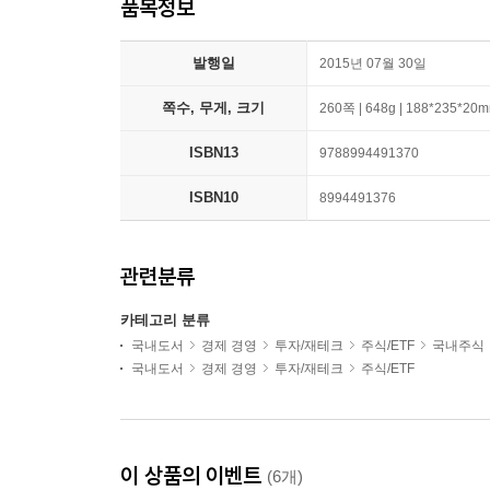
품목정보
발행일
2015년 07월 30일
쪽수, 무게, 크기
260쪽 | 648g | 188*235*20
ISBN13
9788994491370
ISBN10
8994491376
관련분류
카테고리 분류
국내도서
경제 경영
투자/재테크
주식/ETF
국내주식
국내도서
경제 경영
투자/재테크
주식/ETF
이 상품의 이벤트
(6개)