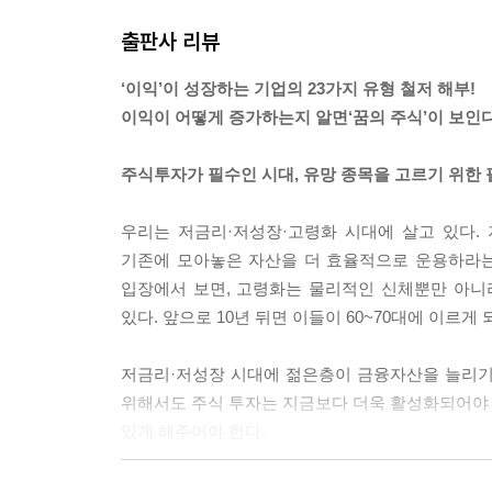
1. 원재료 가격 상승이 수요 증가가 아니라 공급 
19. 이자비용 감소형 기업
출판사 리뷰
2. 경기순환주기상 정점을 지나면 매출액과 이익이 
ex) 삼익악기 "살을 내주고 뼈를 취하다"
3. 경기순환주기상 저점을 예측하기는 어렵다. 
‘이익’이 성장하는 기업의 23가지 유형 철저 해부!
하고도 더 오랜 시간을 기다려야 할 수도 있다.
20. 대손상각비 감소/환입형 기업
이익이 어떻게 증가하는지 알면‘꿈의 주식’이 보인다
---「8. 원재료 가격 전가형 기업(경기순환주), 96
ex) 한국토지신탁 "대손상각비의 하향 안정화"
주식투자가 필수인 시대, 유망 종목을 고르기 위한 
동서는 커피믹스 제조사 동서식품의 모회사로 식자
21. 유통망 확대/통합형 기업
가 더 높기 때문에 동서식품의 실적에 따라 주가가
ex) 현대리바트 "한샘이 보여준 답안지, B2C 유통망
우리는 저금리·저성장·고령화 시대에 살고 있다.
에 동서의 주가는 결과적으로 원두 가격의 등락에 
기존에 모아놓은 자산을 더 효율적으로 운용하라는
로 상승하는 모습을 보여왔으나 원두 작황 호조와 투
22. 관리비용 감소형 기업
입장에서 보면, 고령화는 물리적인 신체뿐만 아니라
결정력을 바탕으로 원두 가격 상승분을 커피믹스 가
ex) 더존비즈온 "신규 사업과 함께 과거의 비용 구
있다. 앞으로 10년 뒤면 이들이 60~70대에 이르
23. 적자 사업부 분할/매각형 기업
저금리·저성장 시대에 젊은층이 금융자산을 늘리기 
---「14. 원재료 가격 하락형 기업, 162쪽」중에서
ex) 골프존 "지주회사 분할의 마법"
위해서도 주식 투자는 지금보다 더욱 활성화되어야 한
있게 해주어야 한다.
맺음말 투자의 세계에서 함께라 함은
그러나 충분한 준비와 공부 없이 뛰어들었다가는 