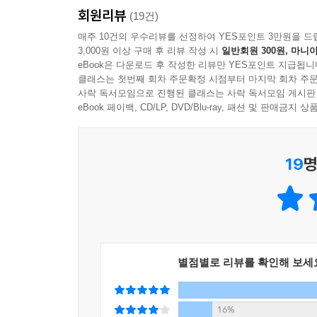
회원리뷰
만드는지, 어떤 비즈니스 모델을 가지고 있는지 그
(19건)
기업의 23가지 유형을 소개하고 있는 이 책은
매주 10건의 우수리뷰를 선정하여 YES포인트 3만원을 드
3,000원 이상 구매 후 리뷰 작성 시
일반회원 300원, 마니아
투자자들에게는 기업의 비즈니스 모델을 이해하는 데
eBook은 다운로드 후 작성한 리뷰만 YES포인트 지급됩니
기업 분석을 어떻게 해야 할지 막막한 투자자에게 
클래스는 첫번째 회차 주문확정 시점부터 마지막 회차 주문
결정하기 직전의 투자자라면 자신이 투자하려는 
사락 독서모임으로 진행된 클래스는 사락 독서모임 게시판
포인트와 리스크 팩터를 점검해 보는 시간을 가져보
eBook 페이백, CD/LP, DVD/Blu-ray, 패션 및 판매금
투자자를 위한 검증된 보물지도, 이익이 성장하는 기
19
명
이 책은 이익(earnings)이 증가하는 기업의 
체계적으로 기업을 바라보고 핵심에 집중할 수 있
3가지이다. 기업의 이익은 제품 판매량이 늘어날
영업외손익의 개선으로 인한 이익 증가, 비유기
적용되었다.
별점별로 리뷰를 확인해 보세
이 책은 각 유형에 대한 효과적인 설명과 함께 해당
기업의 이익 성장을 이끌고 있는 핵심 요인(key poi
16%