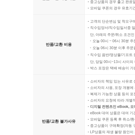
중고상품의 경우 출고 완료일
모바일 쿠폰의 경우 유효기간(
고객의 단순변심 및 착오구
직수입양서/직수입일서중 일
단, 아래의 주문/취소 조건인
오늘 00시 ~ 06시 30분 
반품/교환 비용
오늘 06시 30분 이후 주문
직수입 음반/영상물/기프트 
단, 당일 00시~13시 사이
박스 포장은 택배 배송이 가
소비자의 책임 있는 사유로 
소비자의 사용, 포장 개봉에 
복제가 가능한 상품 등의 포장을 
소비자의 요청에 따라 개별
디지털 컨텐츠인 eBook, 
eBook 대여 상품은 대여 기
모바일 쿠폰 등록 후 취소/환
반품/교환 불가사유
중고상품이 구매확정(자동 
LP상품의 재생 불량 원인이 기