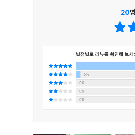
3단계: 성장 기업 (21~50명) - “통합하고 분석하라” 2
KPI 피라미드: 집을 짓는 순서 167
20
명
4단계: 확장 기업 (51명 이상) - “AI로 무장하라” 257
HubSpot으로 성과를 측정하고 최적화하는 법 173
에필로그 - 계단을 뛰어넘지 마라, 한 칸씩 밟아라 2
페르소나 전략의 성과를 측정하는 HubSpot 핵심 지표
에필로그: 숫자의 숲에서 길을 찾는 법 188
4부. 진화 - AI가 여는 개인화의 다음 장 262
8장. 숫자로 말하는 성공 - CRM 투자 ROI 미스터리 
프롤로그: 마지막 불가능이 가능해지다 263
프롤로그: 3억을 쓰고, 대답할 수 없는 질문 189
12장. 규모화된 AI 기반 개인화 - 0.3초의 과학 265
ROI 측정의 난제 190
별점별로 리뷰를 확인해 보세
개인화의 진화: 3세대 15년의 여정 265
투자회수 시간표: 기초, 가속, 수확 198
AI 개인화 구현의 핵심 기술 274
CEO에게 CRM ROI를 보고하는 법 201
5%
AI 개인화의 현실적 도전 283
에필로그: 당신 회사의 ROI는? 203
0%
AI 개인화 - 실제 얼마나 투자해야 하는가? 287
0%
13장. 고객 관계의 미래 - 2024에서 2027로 290
3부. 선택 - 작은 도구, 큰 성과 204
에필로그 - AI 개인화 기술 너머의 진실 298
0%
9장. 고객발굴의 기술 - CRM없이 고객 이해하는 법 
프롤로그: ‘우리 회사 CRM, 왜 아무도 안 써요?’ 205
5부. 실행 - 오늘 시작하는 사람이 이긴다 300
PVP-Index: 고객 마음을 읽는 세 가지 렌즈 208
프롤로그 - 계획이 현실을 만나는 순간 301
FindMyMarket: CRM의 전제조건 & 페르소나 전략도
14장. 처음 30일 - 빠른 시작 구현 가이드 303
실전: 데이터로 고객을 발견하는 네 가지 방법론 21