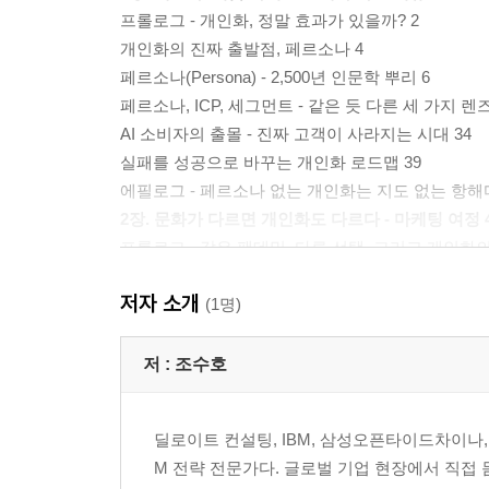
프롤로그 - 개인화, 정말 효과가 있을까? 2
개인화의 진짜 출발점, 페르소나 4
페르소나(Persona) - 2,500년 인문학 뿌리 6
페르소나, ICP, 세그먼트 - 같은 듯 다른 세 가지 렌즈
AI 소비자의 출몰 - 진짜 고객이 사라지는 시대 34
실패를 성공으로 바꾸는 개인화 로드맵 39
에필로그 - 페르소나 없는 개인화는 지도 없는 항해다
2장. 문화가 다르면 개인화도 다르다 - 마케팅 여정 
프롤로그 - 같은 팬데믹, 다른 선택, 그리고 개인화의
역사 속의 문화 - 동양과 서양의 오랜 갈림길 51
저자 소개
페르소나 전략 - 문화적 차이를 고려하라 60
(1명)
페르소나 개발 - 한국형 vs. 서구형 64
페르소나 스토리로 말하라 75
저 :
조수호
에필로그 - 개인화는 기술이 아니라 문화다 ·89
3장. 페르소나 개발의 과학 - 인구통계학 너머의 고객
딜로이트 컨설팅, IBM, 삼성오픈타이드차이나, 
프롤로그 - 인구통계학의 한계를 넘어서 91
M 전략 전문가다. 글로벌 기업 현장에서 직접 
5 Rings of Buying Insight™ 프레임워크 94