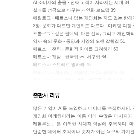
CRM 통합이 낳은 인사이트 157
AI 소비자의 출몰 - 진짜 고객이 사라지는 시대 34
HubSpot CRM 통합의 다양한 방식 158
실패를 성공으로 바꾸는 개인화 로드맵 39
에필로그 - “자동화는 창의성을 돌려준다” 163
에필로그 - 페르소나 없는 개인화는 지도 없는 항해다
7장. 숲에서 길 찾기 - KPI 피라미드와 성과 최적화 1
2장. 문화가 다르면 개인화도 다르다 - 마케팅 여정 
프롤로그: 200개의 숫자, 0개의 인사이트 166
프롤로그 - 같은 팬데믹, 다른 선택, 그리고 개인화의
KPI 피라미드: 집을 짓는 순서 167
역사 속의 문화 - 동양과 서양의 오랜 갈림길 51
HubSpot으로 성과를 측정하고 최적화하는 법 173
페르소나 전략 - 문화적 차이를 고려하라 60
페르소나 전략의 성과를 측정하는 HubSpot 핵심 지표
페르소나 개발 - 한국형 vs. 서구형 64
에필로그: 숫자의 숲에서 길을 찾는 법 188
페르소나 스토리로 말하라 75
8장. 숫자로 말하는 성공 - CRM 투자 ROI 미스터리 
에필로그 - 개인화는 기술이 아니라 문화다 ·89
프롤로그: 3억을 쓰고, 대답할 수 없는 질문 189
3장. 페르소나 개발의 과학 - 인구통계학 너머의 고객
ROI 측정의 난제 190
프롤로그 - 인구통계학의 한계를 넘어서 91
출판사 리뷰
투자회수 시간표: 기초, 가속, 수확 198
5 Rings of Buying Insight™ 프레임워크 94
CEO에게 CRM ROI를 보고하는 법 201
AI 환경의 고객 관찰법: AI 에스노그래피 97
많은 기업이 AI를 도입하고 데이터를 수집하지만,
에필로그: 당신 회사의 ROI는? 203
에필로그 - 과학의 언어로 고객의 심장에 닿다 108
개인화 마케팅이라는 이름 아래 수많은 메시지가 
레볼루션』은 이러한 시대적 역설에 주목하며, 마
3부. 선택 - 작은 도구, 큰 성과 204
2부. 구축 - CRM 위에서 전략이 숨 쉬다 111
단순한 데이터 조각이나 숫자가 아닌 욕구와 가치관,