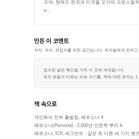
으며, 현재도 한국과 미국을 오가며 크로스컬처럴
AI 환경의 고객 관찰법: AI 에스노그래피 97
o...
에필로그 - 과학의 언어로 고객의 심장에 닿다 108
2부. 구축 - CRM 위에서 전략이 숨 쉬다 111
4장. HubSpot의 탄생 - 인바운드 마케팅의 혁명 11
만든 이 코멘트
프롤로그 - MIT 공학도 두 명이 바꾼 마케팅의 역사 
저자, 역자, 편집자를 위한 공간입니다. 독자들에게 전하고
25만 달러에서 200억 달러로 - HubSpot 성장 신화 1
HubSpot의 현재 - CRM 분야의 Apple 117
HubSpot의 미래 - CRM 분야의 Super AGI 120
접수된 글은 확인을 거쳐 이 곳에 게재됩니다.
에필로그 - 철학이 제품이 되고, 제품이 혁명이 되다 
독자 분들의 리뷰는 리뷰 쓰기를, 책에 대한 문의는 1:
5장. 마법사의 도구 - 페르소나를 시스템에 심다 13
프롤로그 - 허공으로 날아간 마케팅 예산 1억원 131
HubSpot 으로 만드는 개인화의 마법 132
책 속으로
성공을 만드는 5단계 HubSpot 구현 프레임워크 134
에필로그 - 도구의 진가는 그것을 쥔 손이 결정한다 
개인화의 진짜 출발점, 페르소나 4
6장. 알아서 일하는 시스템 - CRM 통합과 자동화 14
페르소나(Persona) - 2,500년 인문학 뿌리 6
프롤로그 - 매일 아침 90분의 감옥 148
페르소나, ICP, 세그먼트 - 같은 듯 다른 세 가지 렌즈