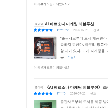
난관 4: “기술이 따라주지 않아요” - 레거시 시스템의 
이 리뷰가 도움이 되었나요?
난관 5: “페르소나가 현실과 안 맞아요” - 시장 변화 
통합 전략: 5가지 벽을 넘는 체크리스트 332
마무리: 완벽함보다 실행이 승리한다 333
AI 페르소나 마케팅 레볼루션
종이책
에필로그 - 시작은 작게, 임팩트는 크게 334
k*******2
2026-07-21
신고
|
|
|
“출판사로부터 도서 제공받아 
이 책 전체의 여정을 돌아보며 335
측하지 못한다. 아무리 정교한
참고문헌 337
할 때가 있다. 고개 타게팅을 
감사의 글 344
은...
더보기
--- 본문 중에서
이 리뷰가 도움이 되었나요?
《AI 페르소나 마케팅 레볼루션》 
종이책
l*****0
2026-07-21
신고
|
|
|
출판사로부터 도서를 제공 받아
로 사용됩니다. 심리학에서의