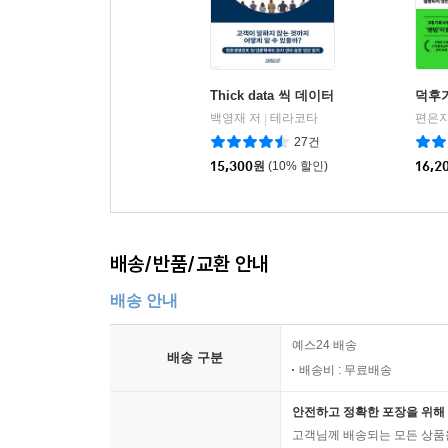
Thick data 씩 데이터
덕후
백영재 저
테라코타
편은지
|
27건
15,300
원
(10% 할인)
16,2
배송/반품/교환 안내
배송 안내
예스24 배송
배송 구분
배송비 : 무료배송
안전하고 정확한 포장을 위해 
고객님께 배송되는 모든 상품을