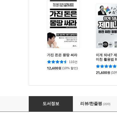
가진 돈은 몽땅 써라
이게 되네? 
미친 활용법 8
110건
12,600
원
(10% 할인)
21,600
원
(10
AI 페르소나 마케팅 레볼루션
도서정보
리뷰/한줄평
(20/0)