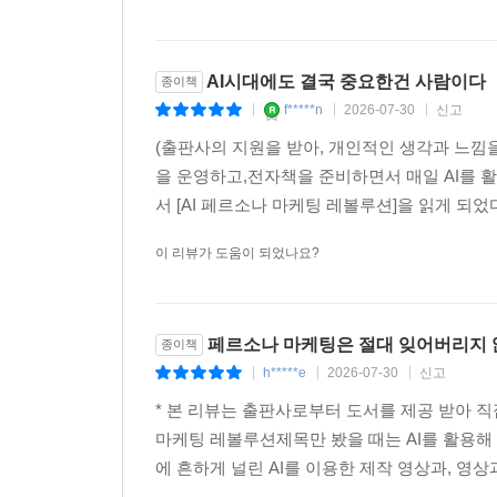
4부. 진화 - AI가 여는 개인화의 다음 장 262
프롤로그: 마지막 불가능이 가능해지다 263
12장. 규모화된 AI 기반 개인화 - 0.3초의 과학 265
AI시대에도 결국 중요한건 사람이다
종이책
개인화의 진화: 3세대 15년의 여정 265
f*****n
2026-07-30
신고
|
|
|
AI 개인화 구현의 핵심 기술 274
(출판사의 지원을 받아, 개인적인 생각과 느낌
AI 개인화의 현실적 도전 283
을 운영하고,전자책을 준비하면서 매일 AI를 활
AI 개인화 - 실제 얼마나 투자해야 하는가? 287
서 [AI 페르소나 마케팅 레볼루션]을 읽게 되었다
13장. 고객 관계의 미래 - 2024에서 2027로 290
에필로그 - AI 개인화 기술 너머의 진실 298
이 리뷰가 도움이 되었나요?
5부. 실행 - 오늘 시작하는 사람이 이긴다 300
프롤로그 - 계획이 현실을 만나는 순간 301
페르소나 마케팅은 절대 잊어버리지 않
종이책
14장. 처음 30일 - 빠른 시작 구현 가이드 303
h*****e
2026-07-30
신고
|
|
|
15장. 현실의 벽 넘기 - 페르소나 전략 실행 5대 난관 
* 본 리뷰는 출판사로부터 도서를 제공 받아 
난관 1: 페르소나 정의 후 실행 단계의 붕괴 313
마케팅 레볼루션제목만 봤을 때는 AI를 활용해
난관 2: “다들 자기 일만 해요” - 부서 간 사일로의 함
에 흔하게 널린 AI를 이용한 제작 영상과, 영상
난관 3: “예산이 없어요” - 경영진 설득의 기술 322