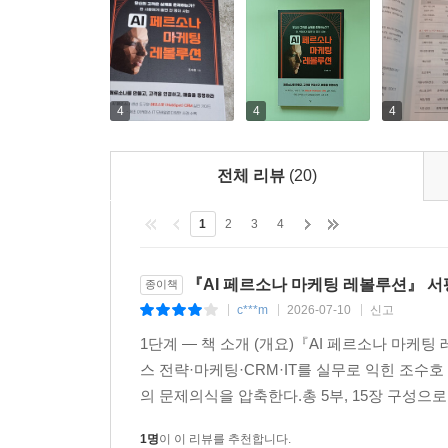
15장. 현실의 벽 넘기 - 페르소나 전략 실행 5대 난관 
에필로그: 기초가 탄탄한 집은 무너지지 않는다 228
난관 1: 페르소나 정의 후 실행 단계의 붕괴 313
10장. 경량화 CRM - 중소기업을 위한 네 가지 무기 
난관 2: “다들 자기 일만 해요” - 부서 간 사일로의 함
프롤로그: “ CRM, 아무도 안 쓰거나 혹은 비싸거나” 
난관 3: “예산이 없어요” - 경영진 설득의 기술 322
1. Google Sheets - “무료인데 생각보다 강하다” 231
4
4
4
난관 4: “기술이 따라주지 않아요” - 레거시 시스템의 
2. Notion - “내가 원하는 대로 만드는CRM” 234
난관 5: “페르소나가 현실과 안 맞아요” - 시장 변화 
3. Clay - LinkedIn 세일즈 네트워킹 관리 237
통합 전략: 5가지 벽을 넘는 체크리스트 332
4. Smartsheet - “엑셀의 편안함, 클라우드의 강력함”
전체 리뷰
(20)
마무리: 완벽함보다 실행이 승리한다 333
5. 도구별 종합 비교 및 선택 가이드 243
에필로그 - 시작은 작게, 임팩트는 크게 334
에필로그 - 가장 좋은 CRM은 팀이 실제로 쓰는 CR
1
2
3
4
11장. 성장기업의 CRM 구현 - 4단계 프레임워크 24
이 책 전체의 여정을 돌아보며 335
프롤로그: “우리 너무 성장했어... 근데 시스템이 못 
『AI 페르소나 마케팅 레볼루션』 서
종이책
참고문헌 337
1단계: 마이크로 기업 (1~5명) - “일단 시작하라” 24
c***m
2026-07-10
신고
|
|
|
감사의 글 344
2단계: 소규모 기업 (6~20명) - “프로세스를 표준화하
1단계 — 책 소개 (개요)『AI 페르소나 마케팅 
3단계: 성장 기업 (21~50명) - “통합하고 분석하라” 2
스 전략·마케팅·CRM·IT를 실무로 익힌 조수
4단계: 확장 기업 (51명 이상) - “AI로 무장하라” 257
의 문제의식을 압축한다.총 5부, 15장 구성으로
에필로그 - 계단을 뛰어넘지 마라, 한 칸씩 밟아라 2
1명
이 이 리뷰를 추천합니다.