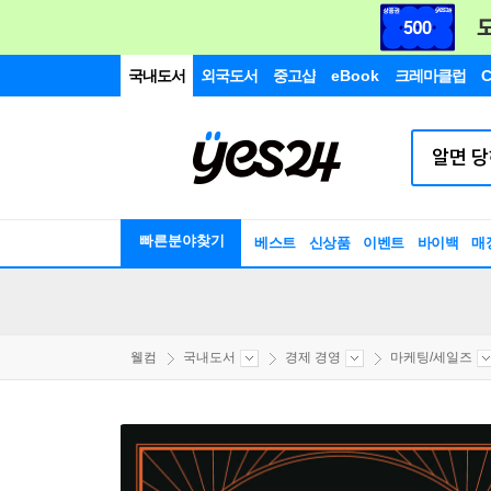
국내도서
외국도서
중고샵
eBook
크레마클럽
C
빠른분야찾기
베스트
신상품
이벤트
바이백
매
웰컴
국내도서
경제 경영
마케팅/세일즈