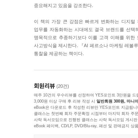
9장. 고객발굴의 기술 - CRM없이 고객 이해하는 법 
4장. HubSpot의 탄생 - 인바운드 마케팅의 혁명 112
중요해지고 있음을 강조한다.
프롤로그: ‘우리 회사 CRM, 왜 아무도 안 써요?’ 205
프롤로그 - MIT 공학도 두 명이 바꾼 마케팅의 역사 
PVP-Index: 고객 마음을 읽는 세 가지 렌즈 208
25만 달러에서 200억 달러로 - HubSpot 성장 신화 1
이 책의 가장 큰 강점은 빠르게 변화하는 디지털
FindMyMarket: CRM의 전제조건 & 페르소나 전략도
HubSpot의 현재 - CRM 분야의 Apple 117
업무를 자동화하는 시대에도 결국 브랜드를 선택하
실전: 데이터로 고객을 발견하는 네 가지 방법론 21
HubSpot의 미래 - CRM 분야의 Super AGI 120
맹목적으로 추종하기보다 이를 고객 이해를 위한 
에필로그: 기초가 탄탄한 집은 무너지지 않는다 228
에필로그 - 철학이 제품이 되고, 제품이 혁명이 되다 
사고방식을 제시한다. 『AI 페르소나 마케팅 레볼
10장. 경량화 CRM - 중소기업을 위한 네 가지 무기 
5장. 마법사의 도구 - 페르소나를 시스템에 심다 13
통찰을 제공하는 책이다.
프롤로그: “ CRM, 아무도 안 쓰거나 혹은 비싸거나” 
프롤로그 - 허공으로 날아간 마케팅 예산 1억원 131
1. Google Sheets - “무료인데 생각보다 강하다” 231
HubSpot 으로 만드는 개인화의 마법 132
2. Notion - “내가 원하는 대로 만드는CRM” 234
성공을 만드는 5단계 HubSpot 구현 프레임워크 134
3. Clay - LinkedIn 세일즈 네트워킹 관리 237
에필로그 - 도구의 진가는 그것을 쥔 손이 결정한다 
회원리뷰
(20건)
4. Smartsheet - “엑셀의 편안함, 클라우드의 강력함”
6장. 알아서 일하는 시스템 - CRM 통합과 자동화 14
매주 10건의 우수리뷰를 선정하여 YES포인트 3만원을 드
5. 도구별 종합 비교 및 선택 가이드 243
프롤로그 - 매일 아침 90분의 감옥 148
3,000원 이상 구매 후 리뷰 작성 시
일반회원 300원, 마니아
에필로그 - 가장 좋은 CRM은 팀이 실제로 쓰는 CR
CRM 통합이 낳은 인사이트 157
eBook은 다운로드 후 작성한 리뷰만 YES포인트 지급됩니
11장. 성장기업의 CRM 구현 - 4단계 프레임워크 24
HubSpot CRM 통합의 다양한 방식 158
클래스는 첫번째 회차 주문확정 시점부터 마지막 회차 주문
사락 독서모임으로 진행된 클래스는 사락 독서모임 게시판
프롤로그: “우리 너무 성장했어... 근데 시스템이 못 
에필로그 - “자동화는 창의성을 돌려준다” 163
eBook 페이백, CD/LP, DVD/Blu-ray, 패션 및 판매금
1단계: 마이크로 기업 (1~5명) - “일단 시작하라” 24
7장. 숲에서 길 찾기 - KPI 피라미드와 성과 최적화 1
2단계: 소규모 기업 (6~20명) - “프로세스를 표준화하
프롤로그: 200개의 숫자, 0개의 인사이트 166