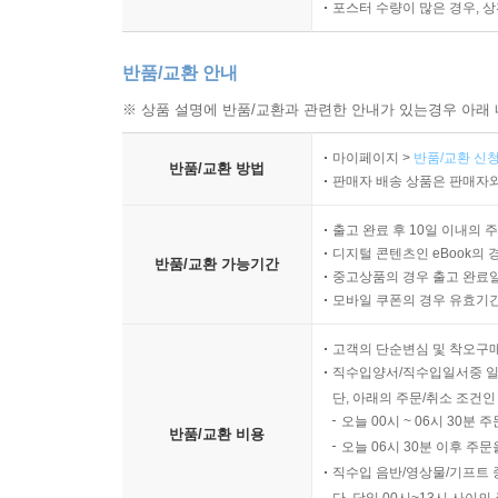
포스터 수량이 많은 경우, 
반품/교환 안내
※ 상품 설명에 반품/교환과 관련한 안내가 있는경우 아래 
마이페이지 >
반품/교환 신청
반품/교환 방법
판매자 배송 상품은 판매자와
출고 완료 후 10일 이내의 
디지털 콘텐츠인 eBook의 
반품/교환 가능기간
중고상품의 경우 출고 완료일
모바일 쿠폰의 경우 유효기간(
고객의 단순변심 및 착오구
직수입양서/직수입일서중 일
단, 아래의 주문/취소 조건인
오늘 00시 ~ 06시 30분 
반품/교환 비용
오늘 06시 30분 이후 주문
직수입 음반/영상물/기프트 