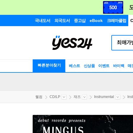
국내도서
외국도서
중고샵
eBook
크레마클럽
C
빠른분야찾기
베스트
신상품
이벤트
바이백
매
웰컴
CD/LP
재즈
Instrumental
Ins