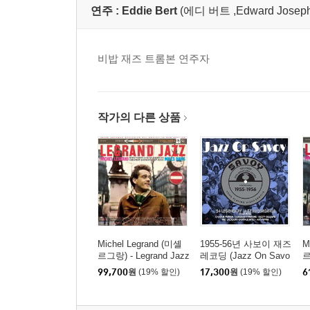
연주 :
Eddie Bert
(에디 버트 ,Edward Joseph 
비밥 재즈 트롬본 연주자
작가의 다른 상품
Michel Legrand (미셸
1955-56년 사보이 재즈
M
르그랑) - Legrand Jazz
레코딩 (Jazz On Savo
르
[2LP]
y 1955-1956)
99,700
원
(19% 할인)
17,300
원
(19% 할인)
6