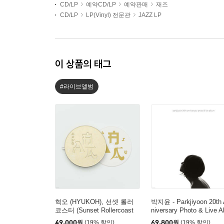
CD/LP
예약CD/LP
예약판매
재즈
CD/LP
LP(Vinyl) 전문관
JAZZ LP
이 상품의 태그
#라이브앨범
혁오 (HYUKOH), 선셋 롤러
박지윤 - Parkjiyoon 20th
코스터 (Sunset Rollercoast
niversary Photo & Live A
er) - AAA LIVE
um [화이트 컬러 2LP]
49,000
원
(19% 할인)
69,800
원
(19% 할인)