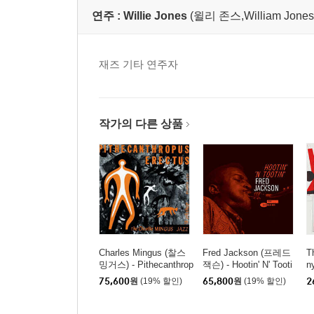
연주 :
Willie Jones
(윌리 존스,William Jones, 
재즈 기타 연주자
작가의 다른 상품
Charles Mingus (찰스
Fred Jackson (프레드
T
밍거스) - Pithecanthrop
잭슨) - Hootin' N' Tooti
n
us Erectus [SACD Hyb
n' [LP]
몽
75,600
원
(19% 할인)
65,800
원
(19% 할인)
2
rid]
o
컬