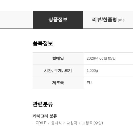
Chelsea Gallo 젠프터: 교향곡 제1번 & 제9번 (Senf
상품정보
리뷰/한줄평
(0/0)
품목정보
발매일
2026년 06월 05일
시간, 무게, 크기
1,000g
제조국
EU
관련분류
카테고리 분류
CD/LP
클래식
교향곡
교향곡 (수입)