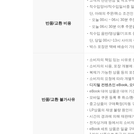
고객의 단순변심 및 착오구
직수입양서/직수입일서중 일
단, 아래의 주문/취소 조건인
오늘 00시 ~ 06시 30분 
반품/교환 비용
오늘 06시 30분 이후 주문
직수입 음반/영상물/기프트 
단, 당일 00시~13시 사이
박스 포장은 택배 배송이 가
소비자의 책임 있는 사유로 
소비자의 사용, 포장 개봉에 
복제가 가능한 상품 등의 포장을 
소비자의 요청에 따라 개별
디지털 컨텐츠인 eBook, 
eBook 대여 상품은 대여 기
모바일 쿠폰 등록 후 취소/환
반품/교환 불가사유
중고상품이 구매확정(자동 
LP상품의 재생 불량 원인이 기
시간의 경과에 의해 재판매가
전자상거래 등에서의 소비자
eBook 세트 상품은 일괄 