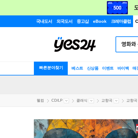
국내도서
외국도서
중고샵
eBook
크레마클럽
C
빠른분야찾기
베스트
신상품
이벤트
바이백
매
웰컴
CD/LP
클래식
교향곡
교향곡 