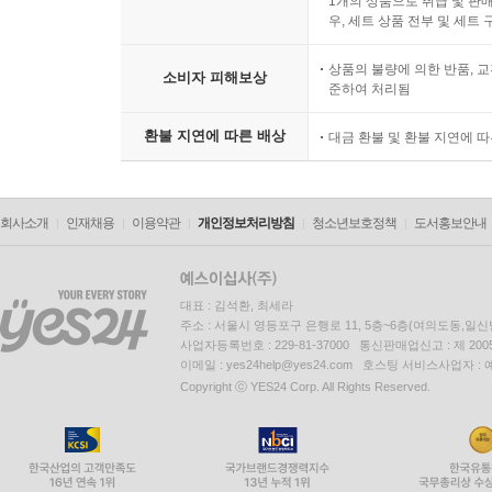
1개의 상품으로 취급 및 판매
우, 세트 상품 전부 및 세트
상품의 불량에 의한 반품, 교
소비자 피해보상
준하여 처리됨
환불 지연에 따른 배상
대금 환불 및 환불 지연에 
회사소개
인재채용
이용약관
개인정보처리방침
청소년보호정책
도서홍보안내
대표 : 김석환, 최세라
주소 : 서울시 영등포구 은행로 11, 5층~6층(여의도동,일신
사업자등록번호 : 229-81-37000 통신판매업신고 : 제 200
이메일 : yes24help@yes24.com 호스팅 서비스사업자 :
Copyright ⓒ YES24 Corp. All Rights Reserved.