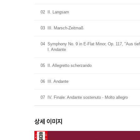
02
II. Langsam
03
III. Marsch-Zeitmaß
04
Symphony No. 9 in E-Flat Minor, Op. 117, "Aus tiefe
I. Andante
05
II. Allegretto scherzando
06
III. Andante
07
IV. Finale: Andante sostenuto - Molto allegro
상세 이미지