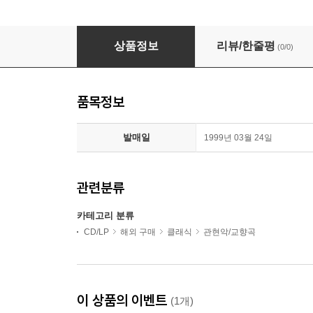
글라주노프 : 유대인들의 왕이였다 (Glazunov : The Kin
상품정보
리뷰/한줄평
(0/0)
품목정보
발매일
1999년 03월 24일
관련분류
카테고리 분류
CD/LP
해외 구매
클래식
관현악/교향곡
이 상품의 이벤트
(1개)