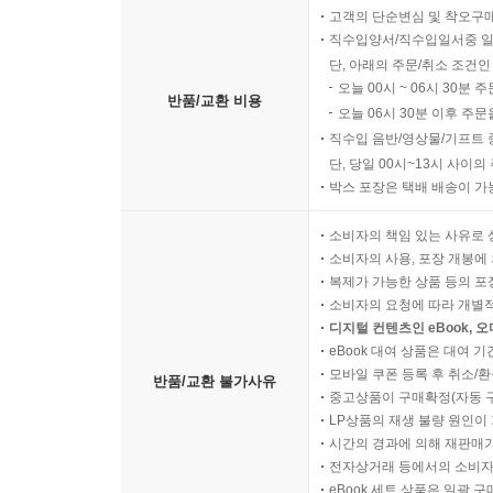
고객의 단순변심 및 착오구
직수입양서/직수입일서중 일
단, 아래의 주문/취소 조건인
오늘 00시 ~ 06시 30분 
반품/교환 비용
오늘 06시 30분 이후 주문
직수입 음반/영상물/기프트 
단, 당일 00시~13시 사이
박스 포장은 택배 배송이 가
소비자의 책임 있는 사유로 
소비자의 사용, 포장 개봉에 
복제가 가능한 상품 등의 포장을 
소비자의 요청에 따라 개별
디지털 컨텐츠인 eBook, 
eBook 대여 상품은 대여 기
모바일 쿠폰 등록 후 취소/환
반품/교환 불가사유
중고상품이 구매확정(자동 
LP상품의 재생 불량 원인이 기
시간의 경과에 의해 재판매가
전자상거래 등에서의 소비자
eBook 세트 상품은 일괄 