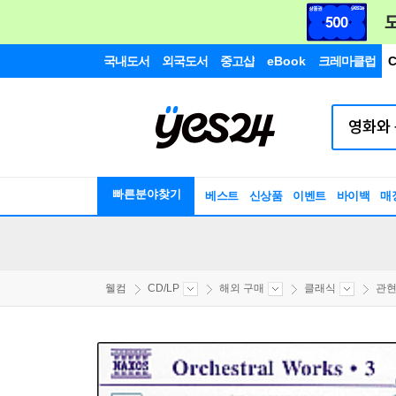
국내도서
외국도서
중고샵
eBook
크레마클럽
C
빠른분야찾기
베스트
신상품
이벤트
바이백
매
웰컴
CD/LP
해외 구매
클래식
관현