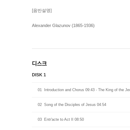
[음반설명]
Alexander Glazunov (1865-1936)
디스크
DISK 1
01
Introduction and Chorus 09:43 - The King of the J
02
Song of the Disciples of Jesus 04:54
03
Entr'acte to Act II 08:50