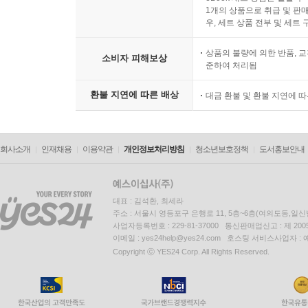
1개의 상품으로 취급 및 판매
우, 세트 상품 전부 및 세트
상품의 불량에 의한 반품, 교
소비자 피해보상
준하여 처리됨
환불 지연에 따른 배상
대금 환불 및 환불 지연에 
회사소개
인재채용
이용약관
개인정보처리방침
청소년보호정책
도서홍보안내
대표 : 김석환, 최세라
주소 : 서울시 영등포구 은행로 11, 5층~6층(여의도동,일신
사업자등록번호 : 229-81-37000 통신판매업신고 : 제 200
이메일 : yes24help@yes24.com 호스팅 서비스사업자 :
Copyright ⓒ YES24 Corp. All Rights Reserved.