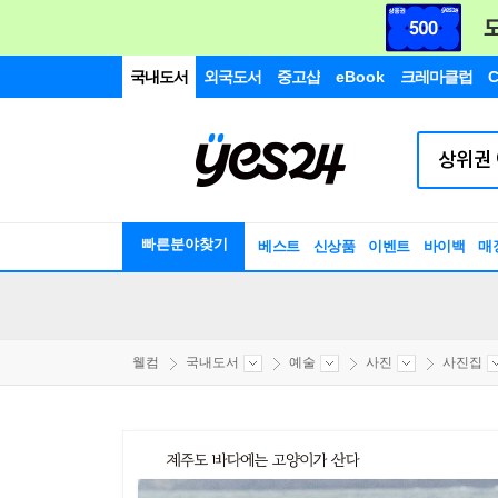
국내도서
외국도서
중고샵
eBook
크레마클럽
C
빠른분야찾기
베스트
신상품
이벤트
바이백
매
웰컴
국내도서
예술
사진
사진집