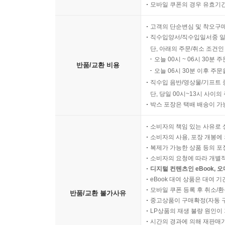
모바일 쿠폰의 경우 유효기간(
고객의 단순변심 및 착오구
직수입양서/직수입일서중 일
단, 아래의 주문/취소 조건인
오늘 00시 ~ 06시 30분 
반품/교환 비용
오늘 06시 30분 이후 주문
직수입 음반/영상물/기프트 
단, 당일 00시~13시 사이
박스 포장은 택배 배송이 가
소비자의 책임 있는 사유로 
소비자의 사용, 포장 개봉에 
복제가 가능한 상품 등의 포장을 
소비자의 요청에 따라 개별
디지털 컨텐츠인 eBook, 
eBook 대여 상품은 대여 기
모바일 쿠폰 등록 후 취소/환
반품/교환 불가사유
중고상품이 구매확정(자동 
LP상품의 재생 불량 원인이 기
시간의 경과에 의해 재판매가