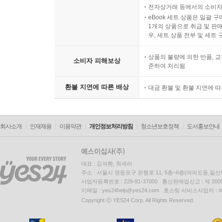
전자상거래 등에서의 소비자
eBook 세트 상품은 일괄 
1개의 상품으로 취급 및 판매
우, 세트 상품 전부 및 세트
상품의 불량에 의한 반품, 교
소비자 피해보상
준하여 처리됨
환불 지연에 따른 배상
대금 환불 및 환불 지연에 
회사소개
인재채용
이용약관
개인정보처리방침
청소년보호정책
도서홍보안내
대표 : 김석환, 최세라
주소 : 서울시 영등포구 은행로 11, 5층~6층(여의도동,일신
사업자등록번호 : 229-81-37000 통신판매업신고 : 제 200
이메일 : yes24help@yes24.com 호스팅 서비스사업자 :
Copyright ⓒ YES24 Corp. All Rights Reserved.