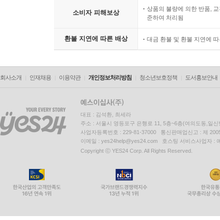
상품의 불량에 의한 반품, 교
소비자 피해보상
준하여 처리됨
환불 지연에 따른 배상
대금 환불 및 환불 지연에 
회사소개
인재채용
이용약관
개인정보처리방침
청소년보호정책
도서홍보안내
대표 : 김석환, 최세라
주소 : 서울시 영등포구 은행로 11, 5층~6층(여의도동,일신
사업자등록번호 : 229-81-37000 통신판매업신고 : 제 200
이메일 : yes24help@yes24.com 호스팅 서비스사업자 :
Copyright ⓒ YES24 Corp. All Rights Reserved.