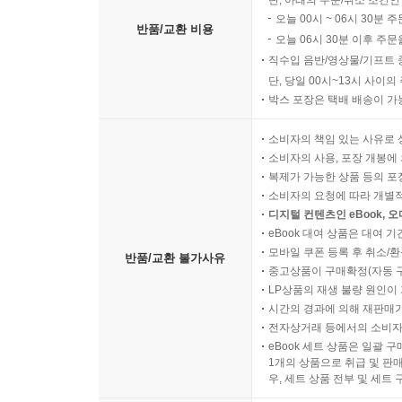
단, 아래의 주문/취소 조건인
오늘 00시 ~ 06시 30분 
반품/교환 비용
오늘 06시 30분 이후 주문
직수입 음반/영상물/기프트 
단, 당일 00시~13시 사이
박스 포장은 택배 배송이 가
소비자의 책임 있는 사유로 
소비자의 사용, 포장 개봉에 
복제가 가능한 상품 등의 포장을 
소비자의 요청에 따라 개별
디지털 컨텐츠인 eBook, 
eBook 대여 상품은 대여 기
모바일 쿠폰 등록 후 취소/환
반품/교환 불가사유
중고상품이 구매확정(자동 
LP상품의 재생 불량 원인이 기
시간의 경과에 의해 재판매가
전자상거래 등에서의 소비자
eBook 세트 상품은 일괄 
1개의 상품으로 취급 및 판매
우, 세트 상품 전부 및 세트