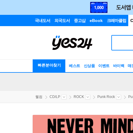
국내도서
외국도서
중고샵
eBook
크레마클럽
C
빠른분야찾기
베스트
신상품
이벤트
바이백
매
웰컴
CD/LP
ROCK
Punk Rock
Pu