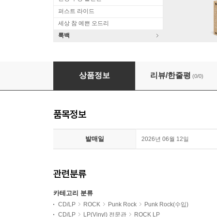
퍼스트 라이드
세상 참 예쁜 오드리
룩백
Sex Pistols (섹스 피스톨즈) - Never Mind The Bo
상품정보
리뷰/한줄평
(0/0)
품목정보
발매일
2026년 06월 12일
관련분류
카테고리 분류
CD/LP
ROCK
Punk Rock
Punk Rock(수입)
CD/LP
LP(Vinyl) 전문관
ROCK LP