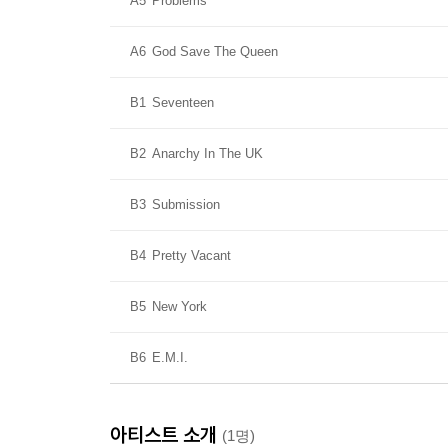
A5
Problems
A6
God Save The Queen
B1
Seventeen
B2
Anarchy In The UK
B3
Submission
B4
Pretty Vacant
B5
New York
B6
E.M.I.
아티스트 소개
(1명)