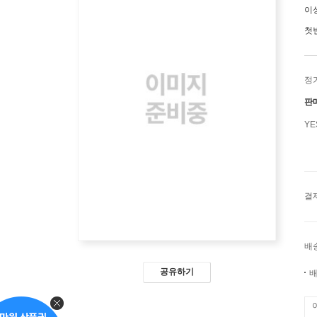
이
첫
정
판
Y
결
배
공유하기
배