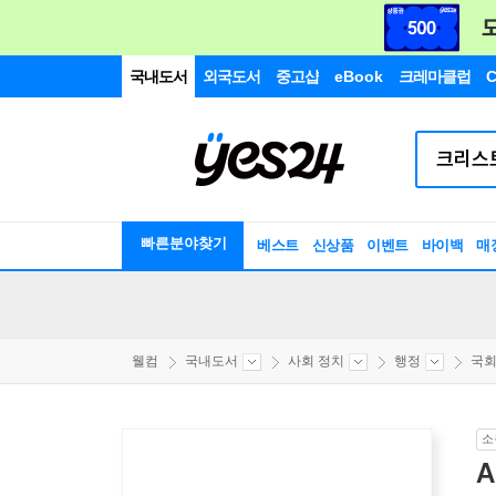
국내도서
외국도서
중고샵
eBook
크레마클럽
C
빠른분야찾기
베스트
신상품
이벤트
바이백
매
웰컴
국내도서
사회 정치
행정
국회
소
A