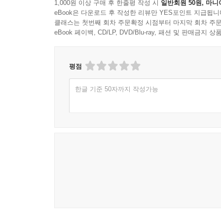
1,000원 이상 구매 후 한줄평 작성 시
일반회원 50원, 마니
eBook은 다운로드 후 작성한 리뷰만 YES포인트 지급됩니
클래스는 첫번째 회차 주문확정 시점부터 마지막 회차 주문
eBook 페이백, CD/LP, DVD/Blu-ray, 패션 및 판매금
평점
한글 기준 50자까지 작성가능