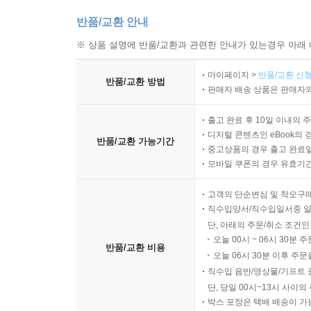
반품/교환 안내
※ 상품 설명에 반품/교환과 관련한 안내가 있는경우 아래 
마이페이지 >
반품/교환 신청
반품/교환 방법
판매자 배송 상품은 판매자와
출고 완료 후 10일 이내의 
디지털 콘텐츠인 eBook의 
반품/교환 가능기간
중고상품의 경우 출고 완료일
모바일 쿠폰의 경우 유효기간(
고객의 단순변심 및 착오구
직수입양서/직수입일서중 일
단, 아래의 주문/취소 조건인
오늘 00시 ~ 06시 30분 
반품/교환 비용
오늘 06시 30분 이후 주문
직수입 음반/영상물/기프트 
단, 당일 00시~13시 사이
박스 포장은 택배 배송이 가