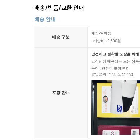
배송/반품/교환 안내
배송 안내
예스24 배송
배송 구분
배송비 : 2,500원
안전하고 정확한 포장을 위해 
고객님께 배송되는 모든 상품을
목적 : 안전한 포장 관리
촬영범위 : 박스 포장 작업
포장 안내