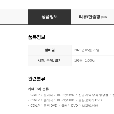
Henrik Nanasi 알레비: 오페라 `유대 여인` (Halevy
상품정보
리뷰/한줄평
(0/0)
품목정보
발매일
2026년 05월 25일
시간, 무게, 크기
199분 | 1,000g
관련분류
카테고리 분류
CD/LP
클래식
Blu-ray/DVD
한글 자막 수록 영상물
CD/LP
클래식
Blu-ray/DVD
보컬/오페라 DVD
CD/LP
뮤직 DVD
클래식 DVD
보컬/오페라