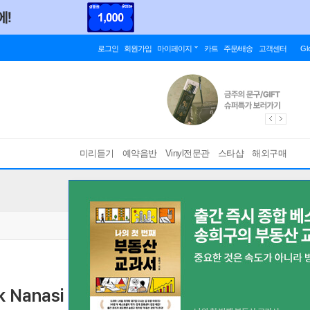
로그인
회원가입
마이페이지
카트
주문/배송
고객센터
Gl
미리듣기
예약음반
Vinyl전문관
스타샵
해외구매
ik Nanasi 알레비: 오페라 `유대 여인`