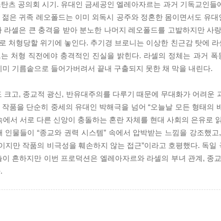
 콘스탄츠 공의회 시기. 유대인 금세공인 엘레아자르는 과거 기독교인들
한편 젊은 귀족 레오폴드는 이미 외독시 공주와 정혼한 몸이면서도 유
 라셀은 큰 충격을 받아 분노한 나머지 레오폴드를 고발하지만 사랑
로 처형당할 위기에 놓인다. 추기경 브로니는 이상한 친근감 탓에 
는 처형 직전에야 충격적인 진실을 밝힌다. 라셀의 정체는 과거 
이미 기름솥으로 들어가버려서 끝내 구출되지 못한 채 막을 내린다.
 크고, 종교적 광신, 반유대주의를 다루기 때문에 무대화가 어려운 
작품을 단순히 중세의 유대인 박해극을 넘어 “오늘날 모든 형태의 
에서 서로 다른 신앙이 충돌하는 혼란 자체를 현대 사회의 은유로 읽
 인물들이 “종교와 권력 시스템” 속에서 압박받는 느낌을 강조했고,
적이지만 작품의 비극성을 훼손하지 않는 접근”이라고 호평했다. 독일
출이 흔하지만 이번 프로덕션은 엘레아자르와 라셀의 부녀 관계, 종교
.