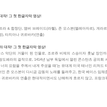
작! 그 첫 한글자막 영상!
라 & 합창단, 앰버 브레이드(라헬), 존 오스본(엘레아자르), 게라
), 타치아나 귀르바카(연출)
대작! 그 첫 한글자막 영상!
프랑스 악단의 거물이 된 인물로, 조르쥬 비제의 스승이자 훗날 장인까
그랑도페라의 걸작으로, 1414년 남부 독일에서 열린 콘스탄츠 공의회
, 너의 요람을 주께서 내게 주셨을 때’는 유대계 미국 테너인 리처드
너인 존 오스본이 다시금 감동의 노래를 들려주고, 한국 베이스 임채
나 귀르바카의 연출은 현대적이면서도 난해하게 흐르지 않고, 프랑크