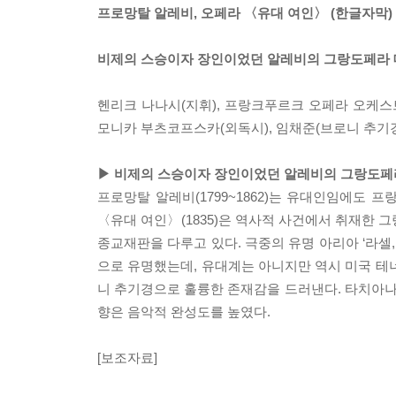
프로망탈 알레비, 오페라 〈유대 여인〉 (한글자막)
비제의 스승이자 장인이었던 알레비의 그랑도페라 대
헨리크 나나시(지휘), 프랑크푸르크 오페라 오케스트
모니카 부츠코프스카(외독시), 임채준(브로니 추기경
▶ 비제의 스승이자 장인이었던 알레비의 그랑도페라 
프로망탈 알레비(1799~1862)는 유대인임에도 
〈유대 여인〉(1835)은 역사적 사건에서 취재한 
종교재판을 다루고 있다. 극중의 유명 아리아 ‘라셀
으로 유명했는데, 유대계는 아니지만 역시 미국 테
니 추기경으로 훌륭한 존재감을 드러낸다. 타치아
향은 음악적 완성도를 높였다.
[보조자료]