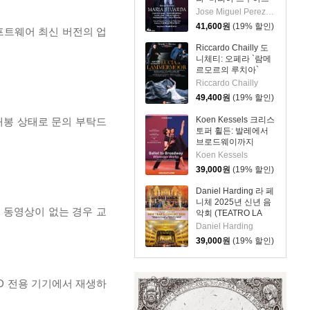
다` (Donizetti: Opera
Jose Miguel Perez-Sierra
`Maria Stuarda`)
41,600
원
(19% 할인)
프트웨어 최신 버전의 업
Riccardo Chailly 도
니체티: 오페라 `람메
르모르의 루치아`
(Donizetti: Opera
Riccardo Chailly
`Lucia Di
49,400
원
(19% 할인)
Lammermoor`)
Koen Kessels 크리스
개봉 상태로 문의 부탁드
토퍼 휠든: 발레에서
브로드웨이까지
(Wheeldon: Ballet to
Koen Kessels
Broadway)
39,000
원
(19% 할인)
Daniel Harding 라 페
니체 2025년 신년 음
, 동영상이 없는 경우 교
악회 (TEATRO LA
FENICE: New Year's
Daniel Harding
Concert 2025)
39,000
원
(19% 할인)
D 전용 기기에서 재생하