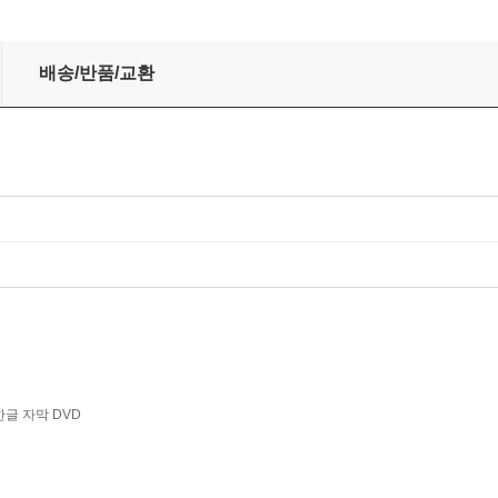
: Opera `La Juive`)
배송/반품/교환
한글 자막 DVD