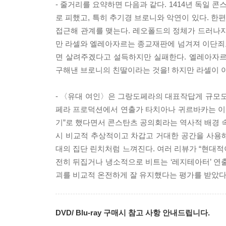
- 줄거리를 요약하면 다음과 같다. 1414년 독일
로 피했고, 특히 추기경 브로니와 악연이 있다. 
접근해 관계를 맺는다. 레오폴드의 정체가 드러나자
만 라셀와 엘레아자르는 종교재판에 넘겨져 이단죄
면 살려주겠다고 설득하지만 실패한다. 엘레아자르
구해낸 브로니의 친딸이라는 것을! 하지만 라셀이 
- 〈유대 여인〉은 그랑도페라의 대표작답게 규모도
페라 프로덕션에서 연출가 타치아나 귀르바카는 이 
기”로 했다면서 콘스탄츠 공의회라는 역사적 배경 속
시 비교적 추상적이고 차갑고 거대한 공간을 사용해
대의 집단 린치처럼 느껴진다. 여러 리뷰가 “현대
전히 뒤집거나 냉소적으로 비트는 ‘레지테아터’ 연
괴를 비교적 온전하게 잘 유지했다는 평가를 받았다
DVD/ Blu-ray 구매시 참고 사항 안내드립니다.