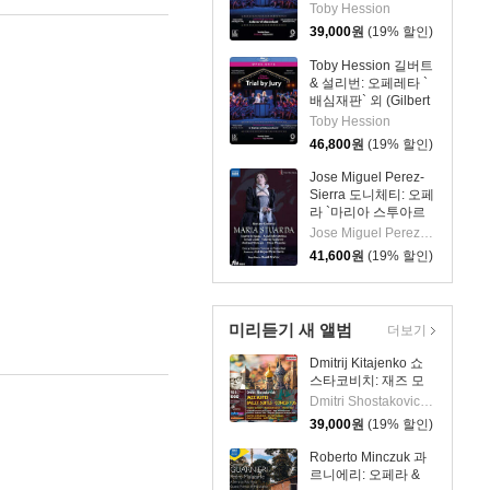
& Sullivan: Operetta
Toby Hession
`Trial By Jury`)
39,000
원
(19% 할인)
Toby Hession 길버트
& 설리번: 오페레타 `
배심재판` 외 (Gilbert
& Sullivan: Operetta
Toby Hession
`Trial By Jury`)
46,800
원
(19% 할인)
Jose Miguel Perez-
Sierra 도니체티: 오페
라 `마리아 스투아르
다` (Donizetti: Opera
Jose Miguel Perez-Sierra
`Maria Stuarda`)
41,600
원
(19% 할인)
미리듣기 새 앨범
더보기
Dmitrij Kitajenko 쇼
스타코비치: 재즈 모
음곡, 발레 모음곡, 협
Dmitri Shostakovich 작곡 외 6명
주곡들
39,000
원
(19% 할인)
(Shostakovich: Jazz
Suite; Ballet Suites;
Roberto Minczuk 과
Concertos)
르니에리: 오페라 &