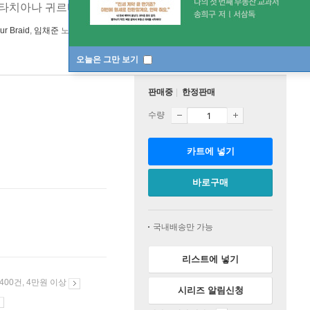
 타치아나 귀르바카
[ 한글 자막 ]
r Braid
,
임채준
노래 외 2명
NAXOS
2026년 05월 25일
오늘은 그만 보기
판매중
한정판매
수량
카트에 넣기
바로구매
국내배송만 가능
리스트에 넣기
 400건, 4만원 이상
시리즈 알림신청