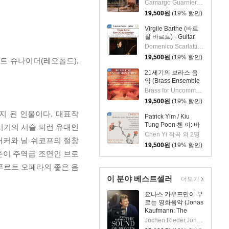
관현악 작품집
Camargo Guarnieri 작곡 외 2명
(Guarnieri: Pedro
19,500
원
(19% 할인)
Malazarte)
Virgile Barthe (바르
질 바르트) - Guitar
Recital (기타 리사이
Domenico Scarlatti 작곡 외 5명
틀)
19,500
원
(19% 할인)
르트 슈나이더(레오폴드),
21세기의 브라스 음
악 (Brass Ensemble
Music - 21st Century)
Brass for Uncommon Times 실내악
19,500
원
(19% 할인)
지 된 인물이다. 대표작
Patrick Yim / Kiu
Tung Poon 첸 이: 바
 시기의 서슬 퍼런 유대인
이올린, 비올라, 피아
Chen Yi 작곡 외 2명
 터커와 닐 쉬코프의 절창
노 작품집 (Chen Yi:
19,500
원
(19% 할인)
Works For Violin,
준이 주역급 조연인 브로
Viola And Piano)
푸르트 오페라의 좋은 음
이 분야 베스트셀러
더보기
요나스 카우프만이 부
르는 영화음악 (Jonas
Kaufmann: The
Sound of Movies)
Jochen Rieder,Jonas Kaufmann, Czech National Symphony Orchestra