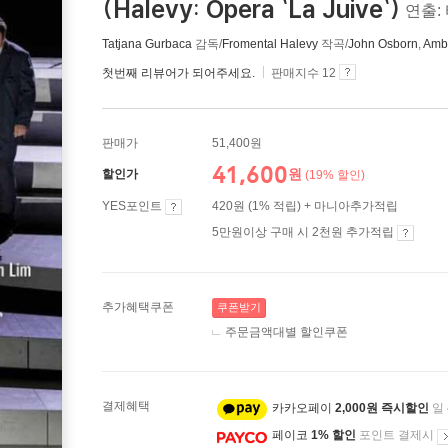
(Halevy: Opera `La Juive`)
연출:
Tatjana Gurbaca
감독/
Fromental Halevy
작곡/
John Osborn
,
Ambu
첫번째 리뷰어가 되어주세요.
판매지수 12
판매가
51,400원
41,600
원
할인가
(19% 할인)
YES포인트
420원 (1% 적립) + 마니아추가적립
5만원이상 구매 시 2천원 추가적립
추가혜택쿠폰
쿠폰받기
주문금액대별 할인쿠폰
결제혜택
카카오페이
2,000원 즉시할인
일
페이코
1% 할인
포인트 결제시