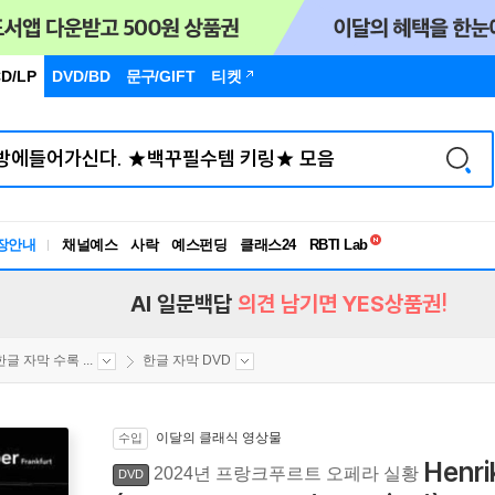
D/LP
DVD/BD
문구
/GIFT
티켓
독서유형검사
RBTI Lab
장안내
채널예스
사락
예스펀딩
클래스24
독서유형검사
AI 일문백답
의견 남기면 YES상품권!
한글 자막 수록 ...
한글 자막 DVD
이달의 클래식 영상물
수입
Henr
2024년 프랑크푸르트 오페라 실황
DVD