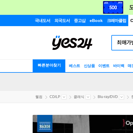
국내도서
외국도서
중고샵
eBook
크레마클럽
C
빠른분야찾기
베스트
신상품
이벤트
바이백
매
웰컴
CD/LP
클래식
Blu-ray/DVD