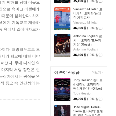
35,100
원
(19% 할인)
에게 박해를 당해 이곳으
대인으로 속이고 라셀에게
Vincenzo Milletari 도
니체티: 오페라 '난처
 때문에 철회한다. 하지
한 가정교사'
(Donizetti: L'ajo
라셀에게 기독교로 개종하
Vincenzo Milletari
nell'imbarazzo)
46,800
원
(19% 할인)
폭동 속에서 엘레아자르가
Antonino Fogliani 로
시니: 오페라 '도둑의
기회' (Rossini:
L'Occasione fa il
과제다. 프랑크푸르트 오
Antonino Fogliani
Ladro)
36,400
원
(19% 할인)
배제와 혐오에 대한 이야
어냈다. 무대 디자인 역
 마지막 처형 장면은 현
이 분야 신상품
더보기
 극장가에서는 원작을 완
Toby Hession 길버트
적 증오 속 인간성의 붕
& 설리번: 오페레타 `
배심재판` 외 (Gilbert
& Sullivan: Operetta
Toby Hession
`Trial By Jury`)
39,000
원
(19% 할인)
Jose Miguel Perez-
Sierra 도니체티: 오페
라 `마리아 스투아르