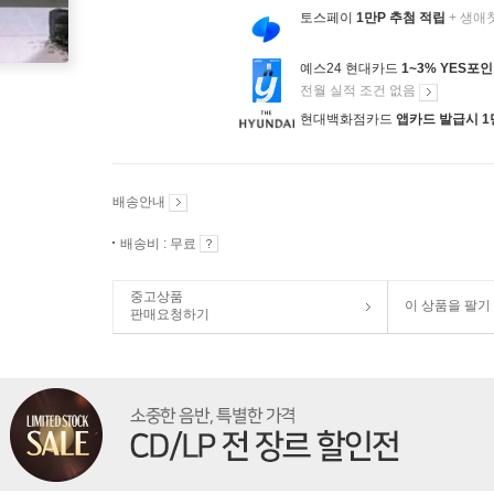
토스페이
1만P 추첨 적립
+ 생애
예스24 현대카드
1~3% YES포
전월 실적 조건 없음
현대백화점카드
앱카드 발급시 1
배송안내
배송비 : 무료
중고상품
이 상품을 팔기
판매요청하기