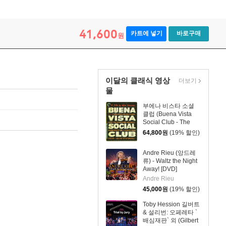
41,600
카트에 넣기
바로구매
원
이달의 클래식 영상
더보기
물
부에나 비스타 소셜
클럽 (Buena Vista
Social Club - The
Criterion Collection)
64,800
원
(19% 할인)
Andre Rieu (앙드레
류) - Waltz the Night
Away! [DVD]
Andre Rieu
45,000
원
(19% 할인)
Toby Hession 길버트
& 설리번: 오페레타 `
배심재판` 외 (Gilbert